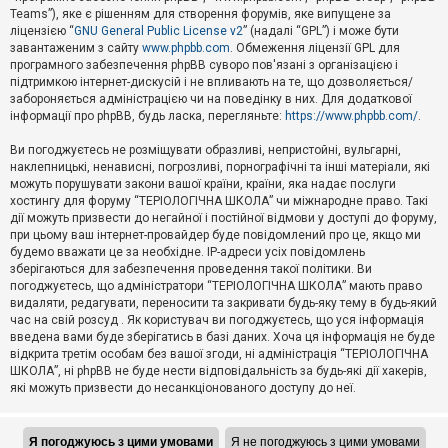
Teams”), яке є рішенням для створення форумів, яке випущене за
А
ліцензією “
GNU General Public License v2
” (надалі “GPL”) і може бути
к
завантаженим з сайту
www.phpbb.com
. Обмеження ліцензії GPL для
т
програмного забезпечення phpBB суворо пов'язані з організацією і
и
підтримкою інтернет-дискусій і не впливають на те, що дозволяється/
в
н
забороняється адміністрацією чи на поведінку в них. Для додаткової
і
інформації про phpBB, будь ласка, перегляньте:
https://www.phpbb.com/
.
т
е
Ви погоджуєтесь не розміщувати образливі, непристойні, вульгарні,
м
наклепницькі, ненависні, погрозливі, порнографічні та інші матеріали, які
и
можуть порушувати закони вашої країни, країни, яка надає послуги
хостингу для форуму “ТЕРІОЛОГІЧНА ШКОЛА” чи міжнародне право. Такі
дії можуть призвести до негайної і постійної відмови у доступі до форуму,
П
при цьому ваш інтернет-провайдер буде повідомлений про це, якщо ми
о
ш
будемо вважати це за необхідне. IP-адреси усіх повідомлень
у
зберігаються для забезпечення проведення такої політики. Ви
к
погоджуєтесь, що адміністратори “ТЕРІОЛОГІЧНА ШКОЛА” мають право
видаляти, редагувати, переносити та закривати будь-яку тему в будь-який
час на свій розсуд . Як користувач ви погоджуєтесь, що уся інформація
Д
введена вами буде зберігатись в базі даних. Хоча ця інформація не буде
о
відкрита третім особам без вашої згоди, ні адміністрація “ТЕРІОЛОГІЧНА
п
ШКОЛА”, ні phpBB не буде нести відповідальність за будь-які дії хакерів,
о
які можуть призвести до несанкціонованого доступу до неї.
м
о
г
а