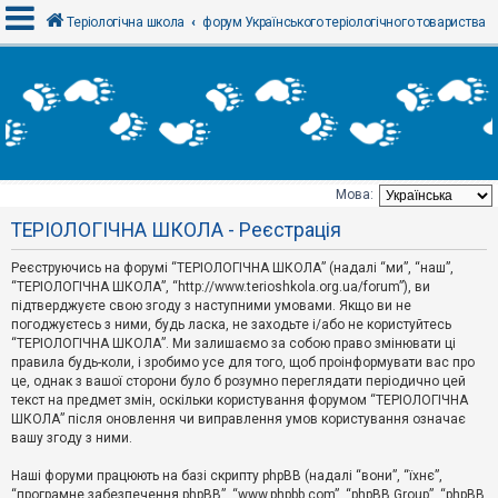
Теріологічна школа
форум Українського теріологічного товариства
В
х
і
д
Мова:
Т
ТЕРІОЛОГІЧНА ШКОЛА - Реєстрація
е
м
и
Реєструючись на форумі “ТЕРІОЛОГІЧНА ШКОЛА” (надалі “ми”, “наш”,
б
“ТЕРІОЛОГІЧНА ШКОЛА”, “http://www.terioshkola.org.ua/forum”), ви
е
підтверджуєте свою згоду з наступними умовами. Якщо ви не
з
погоджуєтесь з ними, будь ласка, не заходьте і/або не користуйтесь
в
і
“ТЕРІОЛОГІЧНА ШКОЛА”. Ми залишаємо за собою право змінювати ці
д
правила будь-коли, і зробимо усе для того, щоб проінформувати вас про
п
це, однак з вашої сторони було б розумно переглядати періодично цей
о
текст на предмет змін, оскільки користування форумом “ТЕРІОЛОГІЧНА
в
ШКОЛА” після оновлення чи виправлення умов користування означає
і
д
вашу згоду з ними.
е
й
Наші форуми працюють на базі скрипту phpBB (надалі “вони”, “їхнє”,
“програмне забезпечення phpBB”, “www.phpbb.com”, “phpBB Group”, “phpBB