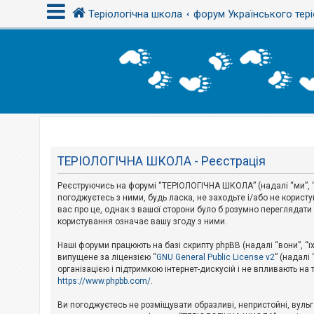
Теріологічна школа
форум Українського тері
В
х
і
д
Т
е
м
ТЕРІОЛОГІЧНА ШКОЛА - Реєстрація
и
б
Реєструючись на форумі “ТЕРІОЛОГІЧНА ШКОЛА” (надалі “ми”, “
е
з
погоджуєтесь з ними, будь ласка, не заходьте і/або не корис
в
вас про це, однак з вашої сторони було б розумно перегляда
і
користування означає вашу згоду з ними.
д
п
Наші форуми працюють на базі скрипту phpBB (надалі “вони”, “ї
о
в
випущене за ліцензією “
GNU General Public License v2
” (надалі
і
організацією і підтримкою інтернет-дискусій і не впливають на
д
https://www.phpbb.com/
.
е
й
Ви погоджуєтесь не розміщувати образливі, непристойні, вульгар