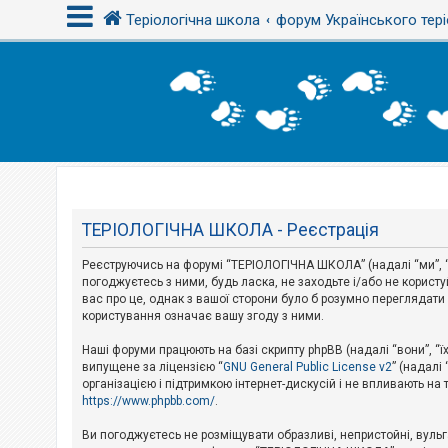
Теріологічна школа
форум Українського тері
В
х
і
д
Т
е
м
ТЕРІОЛОГІЧНА ШКОЛА - Реєстрація
и
б
Реєструючись на форумі “ТЕРІОЛОГІЧНА ШКОЛА” (надалі “ми”, “
е
з
погоджуєтесь з ними, будь ласка, не заходьте і/або не корис
в
вас про це, однак з вашої сторони було б розумно перегляда
і
користування означає вашу згоду з ними.
д
п
Наші форуми працюють на базі скрипту phpBB (надалі “вони”, “ї
о
в
випущене за ліцензією “
GNU General Public License v2
” (надалі
і
організацією і підтримкою інтернет-дискусій і не впливають на
д
https://www.phpbb.com/
.
е
й
Ви погоджуєтесь не розміщувати образливі, непристойні, вульгар