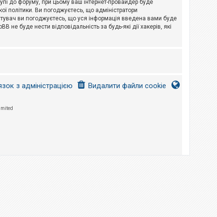
тупі до форуму, при цьому ваш інтернет-провайдер буде
ої політики. Ви погоджуєтесь, що адміністратори
истувач ви погоджуєтесь, що уся інформація введена вами буде
B не буде нести відповідальність за будь-які дії хакерів, які
язок з адміністрацією
Видалити файли cookie
imited