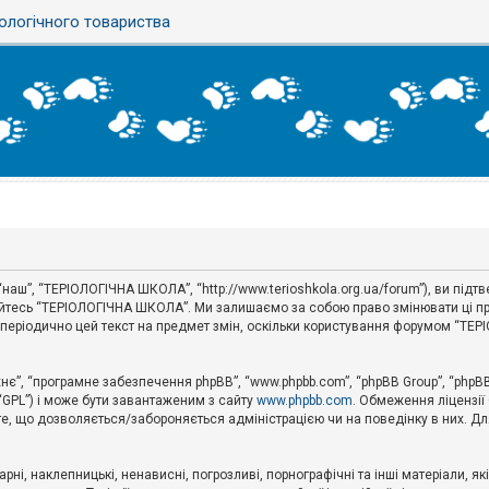
ологічного товариства
наш”, “ТЕРІОЛОГІЧНА ШКОЛА”, “http://www.terioshkola.org.ua/forum”), ви під
туйтесь “ТЕРІОЛОГІЧНА ШКОЛА”. Ми залишаємо за собою право змінювати ці пр
ти періодично цей текст на предмет змін, оскільки користування форумом “Т
хнє”, “програмне забезпечення phpBB”, “www.phpbb.com”, “phpBB Group”, “phpB
 “GPL”) і може бути завантаженим з сайту
www.phpbb.com
. Обмеження ліцензії
 те, що дозволяється/забороняється адміністрацією чи на поведінку в них. Дл
ні, наклепницькі, ненависні, погрозливі, порнографічні та інші матеріали, як