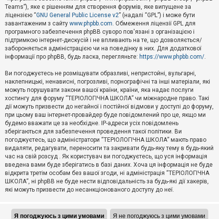
Teams”), яке є рішенням для створення форумів, яке випущене за
А
ліцензією “
GNU General Public License v2
” (надалі “GPL”) і може бути
к
завантаженим з сайту
www.phpbb.com
. Обмеження ліцензії GPL для
т
програмного забезпечення phpBB суворо пов'язані з організацією і
и
підтримкою інтернет-дискусій і не впливають на те, що дозволяється/
в
н
забороняється адміністрацією чи на поведінку в них. Для додаткової
і
інформації про phpBB, будь ласка, перегляньте:
https://www.phpbb.com/
.
т
е
Ви погоджуєтесь не розміщувати образливі, непристойні, вульгарні,
м
наклепницькі, ненависні, погрозливі, порнографічні та інші матеріали, які
и
можуть порушувати закони вашої країни, країни, яка надає послуги
хостингу для форуму “ТЕРІОЛОГІЧНА ШКОЛА” чи міжнародне право. Такі
дії можуть призвести до негайної і постійної відмови у доступі до форуму,
П
при цьому ваш інтернет-провайдер буде повідомлений про це, якщо ми
о
ш
будемо вважати це за необхідне. IP-адреси усіх повідомлень
у
зберігаються для забезпечення проведення такої політики. Ви
к
погоджуєтесь, що адміністратори “ТЕРІОЛОГІЧНА ШКОЛА” мають право
видаляти, редагувати, переносити та закривати будь-яку тему в будь-який
час на свій розсуд . Як користувач ви погоджуєтесь, що уся інформація
Д
введена вами буде зберігатись в базі даних. Хоча ця інформація не буде
о
відкрита третім особам без вашої згоди, ні адміністрація “ТЕРІОЛОГІЧНА
п
ШКОЛА”, ні phpBB не буде нести відповідальність за будь-які дії хакерів,
о
які можуть призвести до несанкціонованого доступу до неї.
м
о
г
а