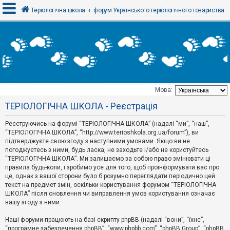
Теріологічна школа
форум Українського теріологічного товариства
В
х
і
д
Мова:
Т
ТЕРІОЛОГІЧНА ШКОЛА - Реєстрація
е
м
и
Реєструючись на форумі “ТЕРІОЛОГІЧНА ШКОЛА” (надалі “ми”, “наш”,
б
“ТЕРІОЛОГІЧНА ШКОЛА”, “http://www.terioshkola.org.ua/forum”), ви
е
підтверджуєте свою згоду з наступними умовами. Якщо ви не
з
погоджуєтесь з ними, будь ласка, не заходьте і/або не користуйтесь
в
і
“ТЕРІОЛОГІЧНА ШКОЛА”. Ми залишаємо за собою право змінювати ці
д
правила будь-коли, і зробимо усе для того, щоб проінформувати вас про
п
це, однак з вашої сторони було б розумно переглядати періодично цей
о
текст на предмет змін, оскільки користування форумом “ТЕРІОЛОГІЧНА
в
ШКОЛА” після оновлення чи виправлення умов користування означає
і
д
вашу згоду з ними.
е
й
Наші форуми працюють на базі скрипту phpBB (надалі “вони”, “їхнє”,
“програмне забезпечення phpBB”, “www.phpbb.com”, “phpBB Group”, “phpBB