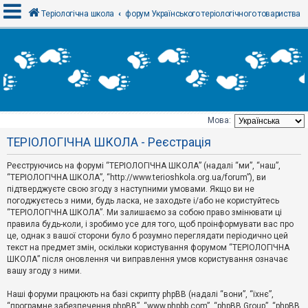
Теріологічна школа
форум Українського теріологічного товариства
В
х
і
д
Мова:
Т
ТЕРІОЛОГІЧНА ШКОЛА - Реєстрація
е
м
и
Реєструючись на форумі “ТЕРІОЛОГІЧНА ШКОЛА” (надалі “ми”, “наш”,
б
“ТЕРІОЛОГІЧНА ШКОЛА”, “http://www.terioshkola.org.ua/forum”), ви
е
підтверджуєте свою згоду з наступними умовами. Якщо ви не
з
погоджуєтесь з ними, будь ласка, не заходьте і/або не користуйтесь
в
і
“ТЕРІОЛОГІЧНА ШКОЛА”. Ми залишаємо за собою право змінювати ці
д
правила будь-коли, і зробимо усе для того, щоб проінформувати вас про
п
це, однак з вашої сторони було б розумно переглядати періодично цей
о
текст на предмет змін, оскільки користування форумом “ТЕРІОЛОГІЧНА
в
ШКОЛА” після оновлення чи виправлення умов користування означає
і
д
вашу згоду з ними.
е
й
Наші форуми працюють на базі скрипту phpBB (надалі “вони”, “їхнє”,
“програмне забезпечення phpBB”, “www.phpbb.com”, “phpBB Group”, “phpBB