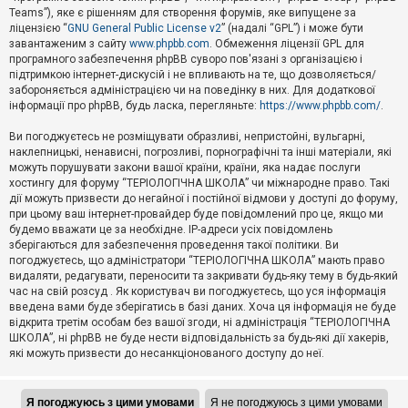
Teams”), яке є рішенням для створення форумів, яке випущене за
А
ліцензією “
GNU General Public License v2
” (надалі “GPL”) і може бути
к
завантаженим з сайту
www.phpbb.com
. Обмеження ліцензії GPL для
т
програмного забезпечення phpBB суворо пов'язані з організацією і
и
підтримкою інтернет-дискусій і не впливають на те, що дозволяється/
в
н
забороняється адміністрацією чи на поведінку в них. Для додаткової
і
інформації про phpBB, будь ласка, перегляньте:
https://www.phpbb.com/
.
т
е
Ви погоджуєтесь не розміщувати образливі, непристойні, вульгарні,
м
наклепницькі, ненависні, погрозливі, порнографічні та інші матеріали, які
и
можуть порушувати закони вашої країни, країни, яка надає послуги
хостингу для форуму “ТЕРІОЛОГІЧНА ШКОЛА” чи міжнародне право. Такі
дії можуть призвести до негайної і постійної відмови у доступі до форуму,
П
при цьому ваш інтернет-провайдер буде повідомлений про це, якщо ми
о
ш
будемо вважати це за необхідне. IP-адреси усіх повідомлень
у
зберігаються для забезпечення проведення такої політики. Ви
к
погоджуєтесь, що адміністратори “ТЕРІОЛОГІЧНА ШКОЛА” мають право
видаляти, редагувати, переносити та закривати будь-яку тему в будь-який
час на свій розсуд . Як користувач ви погоджуєтесь, що уся інформація
Д
введена вами буде зберігатись в базі даних. Хоча ця інформація не буде
о
відкрита третім особам без вашої згоди, ні адміністрація “ТЕРІОЛОГІЧНА
п
ШКОЛА”, ні phpBB не буде нести відповідальність за будь-які дії хакерів,
о
які можуть призвести до несанкціонованого доступу до неї.
м
о
г
а