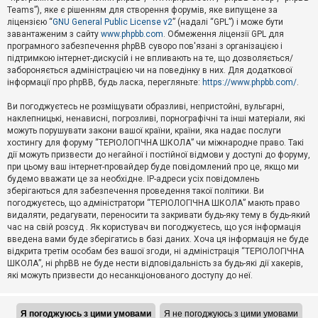
Teams”), яке є рішенням для створення форумів, яке випущене за
А
ліцензією “
GNU General Public License v2
” (надалі “GPL”) і може бути
к
завантаженим з сайту
www.phpbb.com
. Обмеження ліцензії GPL для
т
програмного забезпечення phpBB суворо пов'язані з організацією і
и
підтримкою інтернет-дискусій і не впливають на те, що дозволяється/
в
н
забороняється адміністрацією чи на поведінку в них. Для додаткової
і
інформації про phpBB, будь ласка, перегляньте:
https://www.phpbb.com/
.
т
е
Ви погоджуєтесь не розміщувати образливі, непристойні, вульгарні,
м
наклепницькі, ненависні, погрозливі, порнографічні та інші матеріали, які
и
можуть порушувати закони вашої країни, країни, яка надає послуги
хостингу для форуму “ТЕРІОЛОГІЧНА ШКОЛА” чи міжнародне право. Такі
дії можуть призвести до негайної і постійної відмови у доступі до форуму,
П
при цьому ваш інтернет-провайдер буде повідомлений про це, якщо ми
о
ш
будемо вважати це за необхідне. IP-адреси усіх повідомлень
у
зберігаються для забезпечення проведення такої політики. Ви
к
погоджуєтесь, що адміністратори “ТЕРІОЛОГІЧНА ШКОЛА” мають право
видаляти, редагувати, переносити та закривати будь-яку тему в будь-який
час на свій розсуд . Як користувач ви погоджуєтесь, що уся інформація
Д
введена вами буде зберігатись в базі даних. Хоча ця інформація не буде
о
відкрита третім особам без вашої згоди, ні адміністрація “ТЕРІОЛОГІЧНА
п
ШКОЛА”, ні phpBB не буде нести відповідальність за будь-які дії хакерів,
о
які можуть призвести до несанкціонованого доступу до неї.
м
о
г
а