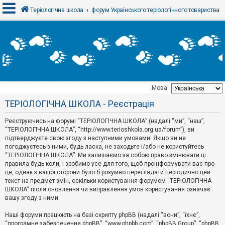
Теріологічна школа
форум Українського теріологічного товариства
В
х
і
д
Мова:
Т
ТЕРІОЛОГІЧНА ШКОЛА - Реєстрація
е
м
и
Реєструючись на форумі “ТЕРІОЛОГІЧНА ШКОЛА” (надалі “ми”, “наш”,
б
“ТЕРІОЛОГІЧНА ШКОЛА”, “http://www.terioshkola.org.ua/forum”), ви
е
підтверджуєте свою згоду з наступними умовами. Якщо ви не
з
погоджуєтесь з ними, будь ласка, не заходьте і/або не користуйтесь
в
і
“ТЕРІОЛОГІЧНА ШКОЛА”. Ми залишаємо за собою право змінювати ці
д
правила будь-коли, і зробимо усе для того, щоб проінформувати вас про
п
це, однак з вашої сторони було б розумно переглядати періодично цей
о
текст на предмет змін, оскільки користування форумом “ТЕРІОЛОГІЧНА
в
ШКОЛА” після оновлення чи виправлення умов користування означає
і
д
вашу згоду з ними.
е
й
Наші форуми працюють на базі скрипту phpBB (надалі “вони”, “їхнє”,
“програмне забезпечення phpBB”, “www.phpbb.com”, “phpBB Group”, “phpBB