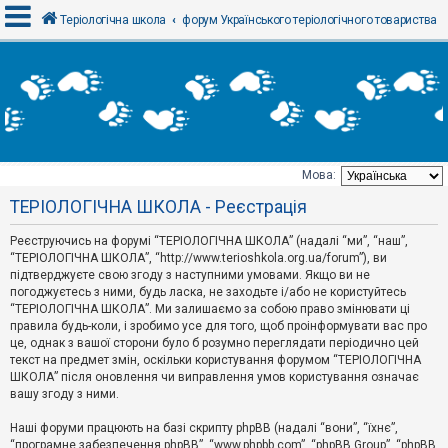
Теріологічна школа
форум Українського теріологічного товариства
В
х
і
д
Мова:
Т
ТЕРІОЛОГІЧНА ШКОЛА - Реєстрація
е
м
и
Реєструючись на форумі “ТЕРІОЛОГІЧНА ШКОЛА” (надалі “ми”, “наш”,
б
“ТЕРІОЛОГІЧНА ШКОЛА”, “http://www.terioshkola.org.ua/forum”), ви
е
підтверджуєте свою згоду з наступними умовами. Якщо ви не
з
погоджуєтесь з ними, будь ласка, не заходьте і/або не користуйтесь
в
і
“ТЕРІОЛОГІЧНА ШКОЛА”. Ми залишаємо за собою право змінювати ці
д
правила будь-коли, і зробимо усе для того, щоб проінформувати вас про
п
це, однак з вашої сторони було б розумно переглядати періодично цей
о
текст на предмет змін, оскільки користування форумом “ТЕРІОЛОГІЧНА
в
ШКОЛА” після оновлення чи виправлення умов користування означає
і
д
вашу згоду з ними.
е
й
Наші форуми працюють на базі скрипту phpBB (надалі “вони”, “їхнє”,
“програмне забезпечення phpBB”, “www.phpbb.com”, “phpBB Group”, “phpBB