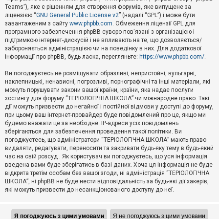
Teams”), яке є рішенням для створення форумів, яке випущене за
А
ліцензією “
GNU General Public License v2
” (надалі “GPL”) і може бути
к
завантаженим з сайту
www.phpbb.com
. Обмеження ліцензії GPL для
т
програмного забезпечення phpBB суворо пов'язані з організацією і
и
підтримкою інтернет-дискусій і не впливають на те, що дозволяється/
в
н
забороняється адміністрацією чи на поведінку в них. Для додаткової
і
інформації про phpBB, будь ласка, перегляньте:
https://www.phpbb.com/
.
т
е
Ви погоджуєтесь не розміщувати образливі, непристойні, вульгарні,
м
наклепницькі, ненависні, погрозливі, порнографічні та інші матеріали, які
и
можуть порушувати закони вашої країни, країни, яка надає послуги
хостингу для форуму “ТЕРІОЛОГІЧНА ШКОЛА” чи міжнародне право. Такі
дії можуть призвести до негайної і постійної відмови у доступі до форуму,
П
при цьому ваш інтернет-провайдер буде повідомлений про це, якщо ми
о
ш
будемо вважати це за необхідне. IP-адреси усіх повідомлень
у
зберігаються для забезпечення проведення такої політики. Ви
к
погоджуєтесь, що адміністратори “ТЕРІОЛОГІЧНА ШКОЛА” мають право
видаляти, редагувати, переносити та закривати будь-яку тему в будь-який
час на свій розсуд . Як користувач ви погоджуєтесь, що уся інформація
Д
введена вами буде зберігатись в базі даних. Хоча ця інформація не буде
о
відкрита третім особам без вашої згоди, ні адміністрація “ТЕРІОЛОГІЧНА
п
ШКОЛА”, ні phpBB не буде нести відповідальність за будь-які дії хакерів,
о
які можуть призвести до несанкціонованого доступу до неї.
м
о
г
а