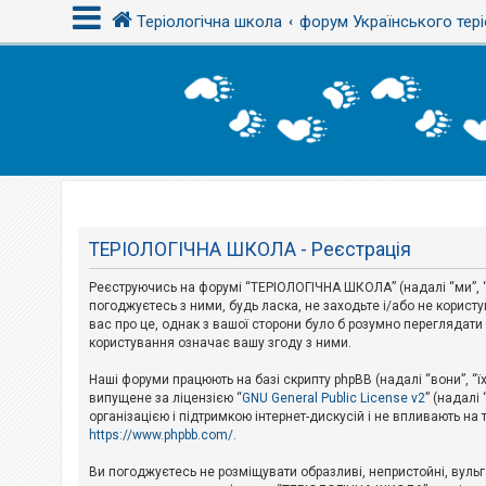
Теріологічна школа
форум Українського тері
В
х
і
д
Т
е
м
ТЕРІОЛОГІЧНА ШКОЛА - Реєстрація
и
б
Реєструючись на форумі “ТЕРІОЛОГІЧНА ШКОЛА” (надалі “ми”, “
е
з
погоджуєтесь з ними, будь ласка, не заходьте і/або не корис
в
вас про це, однак з вашої сторони було б розумно перегляда
і
користування означає вашу згоду з ними.
д
п
Наші форуми працюють на базі скрипту phpBB (надалі “вони”, “ї
о
в
випущене за ліцензією “
GNU General Public License v2
” (надалі
і
організацією і підтримкою інтернет-дискусій і не впливають на
д
https://www.phpbb.com/
.
е
й
Ви погоджуєтесь не розміщувати образливі, непристойні, вульгар