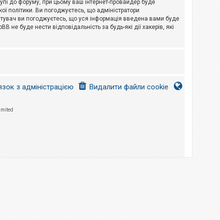
тупі до форуму, при цьому ваш інтернет-провайдер буде
ої політики. Ви погоджуєтесь, що адміністратори
истувач ви погоджуєтесь, що уся інформація введена вами буде
B не буде нести відповідальність за будь-які дії хакерів, які
язок з адміністрацією
Видалити файли cookie
imited