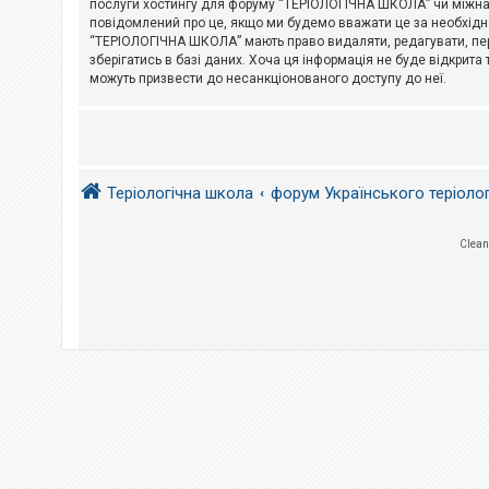
послуги хостингу для форуму “ТЕРІОЛОГІЧНА ШКОЛА” чи міжнарод
повідомлений про це, якщо ми будемо вважати це за необхідне
А
“ТЕРІОЛОГІЧНА ШКОЛА” мають право видаляти, редагувати, пере
к
зберігатись в базі даних. Хоча ця інформація не буде відкрита 
т
и
можуть призвести до несанкціонованого доступу до неї.
в
н
і
т
е
м
и
Теріологічна школа
форум Українського теріоло
П
Clean
о
ш
у
к
Д
о
п
о
м
о
г
а