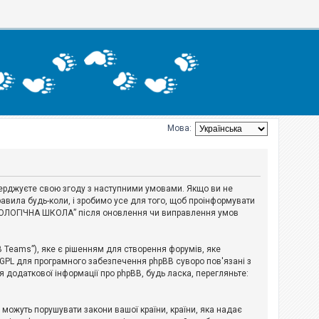
Мова:
тверджуєте свою згоду з наступними умовами. Якщо ви не
авила будь-коли, і зробимо усе для того, щоб проінформувати
ЕРІОЛОГІЧНА ШКОЛА” після оновлення чи виправлення умов
B Teams”), яке є рішенням для створення форумів, яке
 GPL для програмного забезпечення phpBB суворо пов'язані з
я додаткової інформації про phpBB, будь ласка, перегляньте:
і можуть порушувати закони вашої країни, країни, яка надає