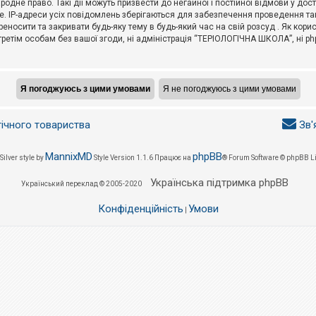
не право. Такі дії можуть призвести до негайної і постійної відмови у дос
. IP-адреси усіх повідомлень зберігаються для забезпечення проведення так
носити та закривати будь-яку тему в будь-який час на свій розсуд . Як кор
третім особам без вашої згоди, ні адміністрація “ТЕРІОЛОГІЧНА ШКОЛА”, ні phpB
гічного товариства
Зв'
MannixMD
phpBB
Silver style by
Style Version 1.1.6
Працює на
® Forum Software © phpBB L
Українська підтримка phpBB
Український переклад © 2005-2020
Конфіденційність
Умови
|