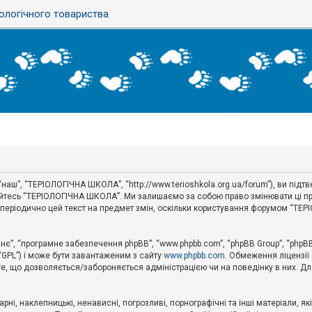
ологічного товариства
наш”, “ТЕРІОЛОГІЧНА ШКОЛА”, “http://www.terioshkola.org.ua/forum”), ви під
туйтесь “ТЕРІОЛОГІЧНА ШКОЛА”. Ми залишаємо за собою право змінювати ці пр
ти періодично цей текст на предмет змін, оскільки користування форумом “Т
хнє”, “програмне забезпечення phpBB”, “www.phpbb.com”, “phpBB Group”, “phpB
 “GPL”) і може бути завантаженим з сайту
www.phpbb.com
. Обмеження ліцензії
 те, що дозволяється/забороняється адміністрацією чи на поведінку в них. Дл
ні, наклепницькі, ненависні, погрозливі, порнографічні та інші матеріали, як