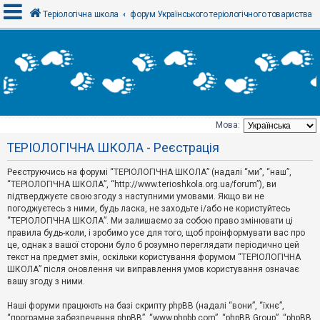
Теріологічна школа
форум Українського теріологічного товариства
В
х
і
д
Мова:
Т
ТЕРІОЛОГІЧНА ШКОЛА - Реєстрація
е
м
и
Реєструючись на форумі “ТЕРІОЛОГІЧНА ШКОЛА” (надалі “ми”, “наш”,
б
“ТЕРІОЛОГІЧНА ШКОЛА”, “http://www.terioshkola.org.ua/forum”), ви
е
підтверджуєте свою згоду з наступними умовами. Якщо ви не
з
погоджуєтесь з ними, будь ласка, не заходьте і/або не користуйтесь
в
і
“ТЕРІОЛОГІЧНА ШКОЛА”. Ми залишаємо за собою право змінювати ці
д
правила будь-коли, і зробимо усе для того, щоб проінформувати вас про
п
це, однак з вашої сторони було б розумно переглядати періодично цей
о
текст на предмет змін, оскільки користування форумом “ТЕРІОЛОГІЧНА
в
ШКОЛА” після оновлення чи виправлення умов користування означає
і
д
вашу згоду з ними.
е
й
Наші форуми працюють на базі скрипту phpBB (надалі “вони”, “їхнє”,
“програмне забезпечення phpBB”, “www.phpbb.com”, “phpBB Group”, “phpBB