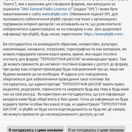
Teams”), яке є рішенням для створення форумів, яке випущене за
А
ліцензією “
GNU General Public License v2
” (надалі “GPL”) і може бути
к
завантаженим з сайту
www.phpbb.com
. Обмеження ліцензії GPL для
т
програмного забезпечення phpBB суворо пов'язані з організацією і
и
підтримкою інтернет-дискусій і не впливають на те, що дозволяється/
в
н
забороняється адміністрацією чи на поведінку в них. Для додаткової
і
інформації про phpBB, будь ласка, перегляньте:
https://www.phpbb.com/
.
т
е
Ви погоджуєтесь не розміщувати образливі, непристойні, вульгарні,
м
наклепницькі, ненависні, погрозливі, порнографічні та інші матеріали, які
и
можуть порушувати закони вашої країни, країни, яка надає послуги
хостингу для форуму “ТЕРІОЛОГІЧНА ШКОЛА” чи міжнародне право. Такі
дії можуть призвести до негайної і постійної відмови у доступі до форуму,
П
при цьому ваш інтернет-провайдер буде повідомлений про це, якщо ми
о
ш
будемо вважати це за необхідне. IP-адреси усіх повідомлень
у
зберігаються для забезпечення проведення такої політики. Ви
к
погоджуєтесь, що адміністратори “ТЕРІОЛОГІЧНА ШКОЛА” мають право
видаляти, редагувати, переносити та закривати будь-яку тему в будь-який
час на свій розсуд . Як користувач ви погоджуєтесь, що уся інформація
Д
введена вами буде зберігатись в базі даних. Хоча ця інформація не буде
о
відкрита третім особам без вашої згоди, ні адміністрація “ТЕРІОЛОГІЧНА
п
ШКОЛА”, ні phpBB не буде нести відповідальність за будь-які дії хакерів,
о
які можуть призвести до несанкціонованого доступу до неї.
м
о
г
а