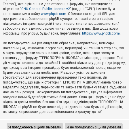
Teams”), яке є рішенням для створення форумів, яке випущене за
А
ліцензією “
GNU General Public License v2
” (надалі “GPL”) і може бути
к
завантаженим з сайту
www.phpbb.com
. Обмеження ліцензії GPL для
т
програмного забезпечення phpBB суворо пов'язані з організацією і
и
підтримкою інтернет-дискусій і не впливають на те, що дозволяється/
в
н
забороняється адміністрацією чи на поведінку в них. Для додаткової
і
інформації про phpBB, будь ласка, перегляньте:
https://www.phpbb.com/
.
т
е
Ви погоджуєтесь не розміщувати образливі, непристойні, вульгарні,
м
наклепницькі, ненависні, погрозливі, порнографічні та інші матеріали, які
и
можуть порушувати закони вашої країни, країни, яка надає послуги
хостингу для форуму “ТЕРІОЛОГІЧНА ШКОЛА” чи міжнародне право. Такі
дії можуть призвести до негайної і постійної відмови у доступі до форуму,
П
при цьому ваш інтернет-провайдер буде повідомлений про це, якщо ми
о
ш
будемо вважати це за необхідне. IP-адреси усіх повідомлень
у
зберігаються для забезпечення проведення такої політики. Ви
к
погоджуєтесь, що адміністратори “ТЕРІОЛОГІЧНА ШКОЛА” мають право
видаляти, редагувати, переносити та закривати будь-яку тему в будь-який
час на свій розсуд . Як користувач ви погоджуєтесь, що уся інформація
Д
введена вами буде зберігатись в базі даних. Хоча ця інформація не буде
о
відкрита третім особам без вашої згоди, ні адміністрація “ТЕРІОЛОГІЧНА
п
ШКОЛА”, ні phpBB не буде нести відповідальність за будь-які дії хакерів,
о
які можуть призвести до несанкціонованого доступу до неї.
м
о
г
а