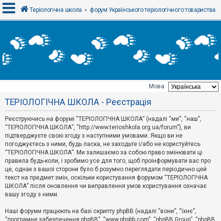
Теріологічна школа
форум Українського теріологічного товариства
В
х
і
д
Мова:
Т
ТЕРІОЛОГІЧНА ШКОЛА - Реєстрація
е
м
и
Реєструючись на форумі “ТЕРІОЛОГІЧНА ШКОЛА” (надалі “ми”, “наш”,
б
“ТЕРІОЛОГІЧНА ШКОЛА”, “http://www.terioshkola.org.ua/forum”), ви
е
підтверджуєте свою згоду з наступними умовами. Якщо ви не
з
погоджуєтесь з ними, будь ласка, не заходьте і/або не користуйтесь
в
і
“ТЕРІОЛОГІЧНА ШКОЛА”. Ми залишаємо за собою право змінювати ці
д
правила будь-коли, і зробимо усе для того, щоб проінформувати вас про
п
це, однак з вашої сторони було б розумно переглядати періодично цей
о
текст на предмет змін, оскільки користування форумом “ТЕРІОЛОГІЧНА
в
ШКОЛА” після оновлення чи виправлення умов користування означає
і
д
вашу згоду з ними.
е
й
Наші форуми працюють на базі скрипту phpBB (надалі “вони”, “їхнє”,
“програмне забезпечення phpBB”, “www.phpbb.com”, “phpBB Group”, “phpBB