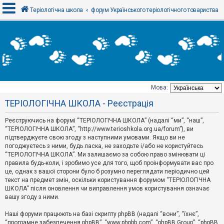
Теріологічна школа
форум Українського теріологічного товариства
В
х
і
д
Мова:
Т
ТЕРІОЛОГІЧНА ШКОЛА - Реєстрація
е
м
и
Реєструючись на форумі “ТЕРІОЛОГІЧНА ШКОЛА” (надалі “ми”, “наш”,
б
“ТЕРІОЛОГІЧНА ШКОЛА”, “http://www.terioshkola.org.ua/forum”), ви
е
підтверджуєте свою згоду з наступними умовами. Якщо ви не
з
погоджуєтесь з ними, будь ласка, не заходьте і/або не користуйтесь
в
і
“ТЕРІОЛОГІЧНА ШКОЛА”. Ми залишаємо за собою право змінювати ці
д
правила будь-коли, і зробимо усе для того, щоб проінформувати вас про
п
це, однак з вашої сторони було б розумно переглядати періодично цей
о
текст на предмет змін, оскільки користування форумом “ТЕРІОЛОГІЧНА
в
ШКОЛА” після оновлення чи виправлення умов користування означає
і
д
вашу згоду з ними.
е
й
Наші форуми працюють на базі скрипту phpBB (надалі “вони”, “їхнє”,
“програмне забезпечення phpBB”, “www.phpbb.com”, “phpBB Group”, “phpBB