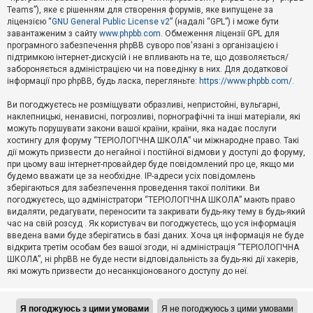
Teams”), яке є рішенням для створення форумів, яке випущене за
А
ліцензією “
GNU General Public License v2
” (надалі “GPL”) і може бути
к
завантаженим з сайту
www.phpbb.com
. Обмеження ліцензії GPL для
т
програмного забезпечення phpBB суворо пов'язані з організацією і
и
підтримкою інтернет-дискусій і не впливають на те, що дозволяється/
в
н
забороняється адміністрацією чи на поведінку в них. Для додаткової
і
інформації про phpBB, будь ласка, перегляньте:
https://www.phpbb.com/
.
т
е
Ви погоджуєтесь не розміщувати образливі, непристойні, вульгарні,
м
наклепницькі, ненависні, погрозливі, порнографічні та інші матеріали, які
и
можуть порушувати закони вашої країни, країни, яка надає послуги
хостингу для форуму “ТЕРІОЛОГІЧНА ШКОЛА” чи міжнародне право. Такі
дії можуть призвести до негайної і постійної відмови у доступі до форуму,
П
при цьому ваш інтернет-провайдер буде повідомлений про це, якщо ми
о
ш
будемо вважати це за необхідне. IP-адреси усіх повідомлень
у
зберігаються для забезпечення проведення такої політики. Ви
к
погоджуєтесь, що адміністратори “ТЕРІОЛОГІЧНА ШКОЛА” мають право
видаляти, редагувати, переносити та закривати будь-яку тему в будь-який
час на свій розсуд . Як користувач ви погоджуєтесь, що уся інформація
Д
введена вами буде зберігатись в базі даних. Хоча ця інформація не буде
о
відкрита третім особам без вашої згоди, ні адміністрація “ТЕРІОЛОГІЧНА
п
ШКОЛА”, ні phpBB не буде нести відповідальність за будь-які дії хакерів,
о
які можуть призвести до несанкціонованого доступу до неї.
м
о
г
а