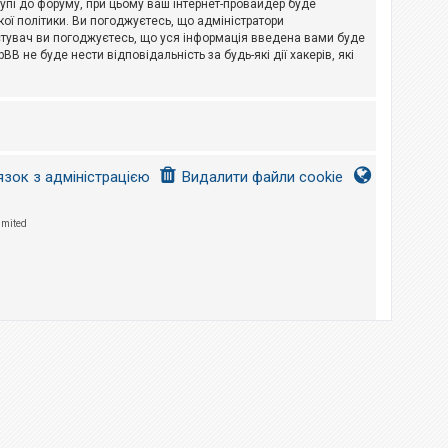
тупі до форуму, при цьому ваш інтернет-провайдер буде
ої політики. Ви погоджуєтесь, що адміністратори
истувач ви погоджуєтесь, що уся інформація введена вами буде
B не буде нести відповідальність за будь-які дії хакерів, які
язок з адміністрацією
Видалити файли cookie
imited