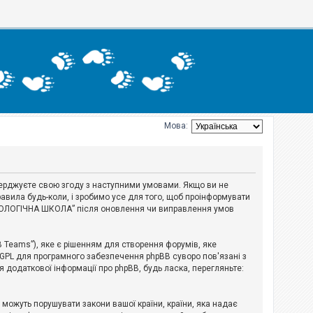
Мова:
тверджуєте свою згоду з наступними умовами. Якщо ви не
авила будь-коли, і зробимо усе для того, щоб проінформувати
ЕРІОЛОГІЧНА ШКОЛА” після оновлення чи виправлення умов
B Teams”), яке є рішенням для створення форумів, яке
 GPL для програмного забезпечення phpBB суворо пов'язані з
я додаткової інформації про phpBB, будь ласка, перегляньте:
і можуть порушувати закони вашої країни, країни, яка надає