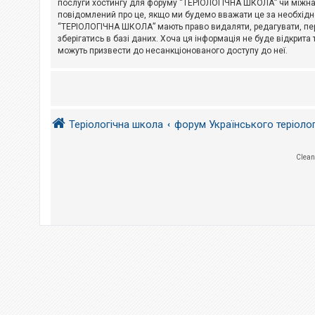
послуги хостингу для форуму “ТЕРІОЛОГІЧНА ШКОЛА” чи міжнарод
повідомлений про це, якщо ми будемо вважати це за необхідне
А
“ТЕРІОЛОГІЧНА ШКОЛА” мають право видаляти, редагувати, пере
к
зберігатись в базі даних. Хоча ця інформація не буде відкрита 
т
и
можуть призвести до несанкціонованого доступу до неї.
в
н
і
т
е
м
и
Теріологічна школа
форум Українського теріоло
П
Clean
о
ш
у
к
Д
о
п
о
м
о
г
а