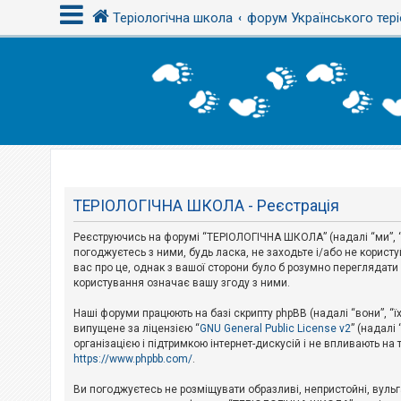
Теріологічна школа
форум Українського тері
В
х
і
д
Т
е
м
ТЕРІОЛОГІЧНА ШКОЛА - Реєстрація
и
б
Реєструючись на форумі “ТЕРІОЛОГІЧНА ШКОЛА” (надалі “ми”, “
е
з
погоджуєтесь з ними, будь ласка, не заходьте і/або не корис
в
вас про це, однак з вашої сторони було б розумно перегляда
і
користування означає вашу згоду з ними.
д
п
Наші форуми працюють на базі скрипту phpBB (надалі “вони”, “ї
о
в
випущене за ліцензією “
GNU General Public License v2
” (надалі
і
організацією і підтримкою інтернет-дискусій і не впливають на
д
https://www.phpbb.com/
.
е
й
Ви погоджуєтесь не розміщувати образливі, непристойні, вульгар