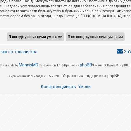
не право. Такі дії можуть призвести до негайної і постійної відмови у дос
. IP-адреси усіх повідомлень зберігаються для забезпечення проведення так
носити та закривати будь-яку тему в будь-який час на свій розсуд . Як кор
третім особам без вашої згоди, ні адміністрація “ТЕРІОЛОГІЧНА ШКОЛА”, ні phpB
гічного товариства
Зв'
MannixMD
phpBB
Silver style by
Style Version 1.1.6
Працює на
® Forum Software © phpBB L
Українська підтримка phpBB
Український переклад © 2005-2020
Конфіденційність
Умови
|