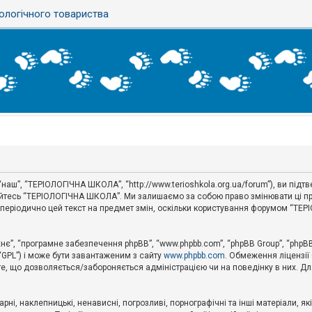
ологічного товариства
наш”, “ТЕРІОЛОГІЧНА ШКОЛА”, “http://www.terioshkola.org.ua/forum”), ви під
туйтесь “ТЕРІОЛОГІЧНА ШКОЛА”. Ми залишаємо за собою право змінювати ці пр
ти періодично цей текст на предмет змін, оскільки користування форумом “Т
хнє”, “програмне забезпечення phpBB”, “www.phpbb.com”, “phpBB Group”, “phpB
 “GPL”) і може бути завантаженим з сайту
www.phpbb.com
. Обмеження ліцензії
 те, що дозволяється/забороняється адміністрацією чи на поведінку в них. Дл
ні, наклепницькі, ненависні, погрозливі, порнографічні та інші матеріали, як