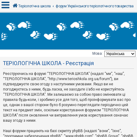
Теріологічна школа
форум Українського теріологічного товариства
В
х
і
д
Мова:
Т
ТЕРІОЛОГІЧНА ШКОЛА - Реєстрація
е
м
и
Реєструючись на форумі “ТЕРІОЛОГІЧНА ШКОЛА” (надалі “ми”, “наш”,
б
“ТЕРІОЛОГІЧНА ШКОЛА”, “http://www.terioshkola.org.ua/forum”), ви
е
підтверджуєте свою згоду з наступними умовами. Якщо ви не
з
погоджуєтесь з ними, будь ласка, не заходьте і/або не користуйтесь
в
і
“ТЕРІОЛОГІЧНА ШКОЛА”. Ми залишаємо за собою право змінювати ці
д
правила будь-коли, і зробимо усе для того, щоб проінформувати вас про
п
це, однак з вашої сторони було б розумно переглядати періодично цей
о
текст на предмет змін, оскільки користування форумом “ТЕРІОЛОГІЧНА
в
ШКОЛА” після оновлення чи виправлення умов користування означає
і
д
вашу згоду з ними.
е
й
Наші форуми працюють на базі скрипту phpBB (надалі “вони”, “їхнє”,
“програмне забезпечення phpBB”, “www.phpbb.com”, “phpBB Group”, “phpBB