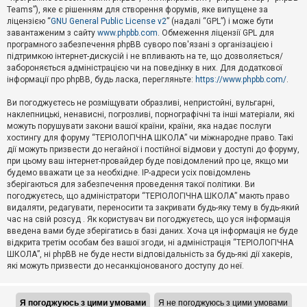
Teams”), яке є рішенням для створення форумів, яке випущене за
А
ліцензією “
GNU General Public License v2
” (надалі “GPL”) і може бути
к
завантаженим з сайту
www.phpbb.com
. Обмеження ліцензії GPL для
т
програмного забезпечення phpBB суворо пов'язані з організацією і
и
підтримкою інтернет-дискусій і не впливають на те, що дозволяється/
в
н
забороняється адміністрацією чи на поведінку в них. Для додаткової
і
інформації про phpBB, будь ласка, перегляньте:
https://www.phpbb.com/
.
т
е
Ви погоджуєтесь не розміщувати образливі, непристойні, вульгарні,
м
наклепницькі, ненависні, погрозливі, порнографічні та інші матеріали, які
и
можуть порушувати закони вашої країни, країни, яка надає послуги
хостингу для форуму “ТЕРІОЛОГІЧНА ШКОЛА” чи міжнародне право. Такі
дії можуть призвести до негайної і постійної відмови у доступі до форуму,
П
при цьому ваш інтернет-провайдер буде повідомлений про це, якщо ми
о
ш
будемо вважати це за необхідне. IP-адреси усіх повідомлень
у
зберігаються для забезпечення проведення такої політики. Ви
к
погоджуєтесь, що адміністратори “ТЕРІОЛОГІЧНА ШКОЛА” мають право
видаляти, редагувати, переносити та закривати будь-яку тему в будь-який
час на свій розсуд . Як користувач ви погоджуєтесь, що уся інформація
Д
введена вами буде зберігатись в базі даних. Хоча ця інформація не буде
о
відкрита третім особам без вашої згоди, ні адміністрація “ТЕРІОЛОГІЧНА
п
ШКОЛА”, ні phpBB не буде нести відповідальність за будь-які дії хакерів,
о
які можуть призвести до несанкціонованого доступу до неї.
м
о
г
а