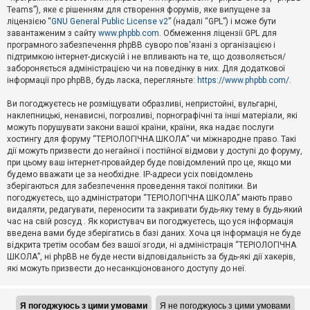
Teams”), яке є рішенням для створення форумів, яке випущене за
А
ліцензією “
GNU General Public License v2
” (надалі “GPL”) і може бути
к
завантаженим з сайту
www.phpbb.com
. Обмеження ліцензії GPL для
т
програмного забезпечення phpBB суворо пов'язані з організацією і
и
підтримкою інтернет-дискусій і не впливають на те, що дозволяється/
в
н
забороняється адміністрацією чи на поведінку в них. Для додаткової
і
інформації про phpBB, будь ласка, перегляньте:
https://www.phpbb.com/
.
т
е
Ви погоджуєтесь не розміщувати образливі, непристойні, вульгарні,
м
наклепницькі, ненависні, погрозливі, порнографічні та інші матеріали, які
и
можуть порушувати закони вашої країни, країни, яка надає послуги
хостингу для форуму “ТЕРІОЛОГІЧНА ШКОЛА” чи міжнародне право. Такі
дії можуть призвести до негайної і постійної відмови у доступі до форуму,
П
при цьому ваш інтернет-провайдер буде повідомлений про це, якщо ми
о
ш
будемо вважати це за необхідне. IP-адреси усіх повідомлень
у
зберігаються для забезпечення проведення такої політики. Ви
к
погоджуєтесь, що адміністратори “ТЕРІОЛОГІЧНА ШКОЛА” мають право
видаляти, редагувати, переносити та закривати будь-яку тему в будь-який
час на свій розсуд . Як користувач ви погоджуєтесь, що уся інформація
Д
введена вами буде зберігатись в базі даних. Хоча ця інформація не буде
о
відкрита третім особам без вашої згоди, ні адміністрація “ТЕРІОЛОГІЧНА
п
ШКОЛА”, ні phpBB не буде нести відповідальність за будь-які дії хакерів,
о
які можуть призвести до несанкціонованого доступу до неї.
м
о
г
а