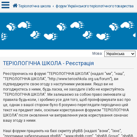
Теріологічна школа
форум Українського теріологічного товариства
В
х
і
д
Мова:
Т
ТЕРІОЛОГІЧНА ШКОЛА - Реєстрація
е
м
и
Реєструючись на форумі “ТЕРІОЛОГІЧНА ШКОЛА” (надалі “ми”, “наш”,
б
“ТЕРІОЛОГІЧНА ШКОЛА”, “http://www.terioshkola.org.ua/forum”), ви
е
підтверджуєте свою згоду з наступними умовами. Якщо ви не
з
погоджуєтесь з ними, будь ласка, не заходьте і/або не користуйтесь
в
і
“ТЕРІОЛОГІЧНА ШКОЛА”. Ми залишаємо за собою право змінювати ці
д
правила будь-коли, і зробимо усе для того, щоб проінформувати вас про
п
це, однак з вашої сторони було б розумно переглядати періодично цей
о
текст на предмет змін, оскільки користування форумом “ТЕРІОЛОГІЧНА
в
ШКОЛА” після оновлення чи виправлення умов користування означає
і
д
вашу згоду з ними.
е
й
Наші форуми працюють на базі скрипту phpBB (надалі “вони”, “їхнє”,
“програмне забезпечення phpBB”, “www.phpbb.com”, “phpBB Group”, “phpBB