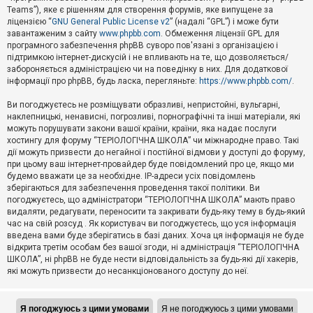
Teams”), яке є рішенням для створення форумів, яке випущене за
А
ліцензією “
GNU General Public License v2
” (надалі “GPL”) і може бути
к
завантаженим з сайту
www.phpbb.com
. Обмеження ліцензії GPL для
т
програмного забезпечення phpBB суворо пов'язані з організацією і
и
підтримкою інтернет-дискусій і не впливають на те, що дозволяється/
в
н
забороняється адміністрацією чи на поведінку в них. Для додаткової
і
інформації про phpBB, будь ласка, перегляньте:
https://www.phpbb.com/
.
т
е
Ви погоджуєтесь не розміщувати образливі, непристойні, вульгарні,
м
наклепницькі, ненависні, погрозливі, порнографічні та інші матеріали, які
и
можуть порушувати закони вашої країни, країни, яка надає послуги
хостингу для форуму “ТЕРІОЛОГІЧНА ШКОЛА” чи міжнародне право. Такі
дії можуть призвести до негайної і постійної відмови у доступі до форуму,
П
при цьому ваш інтернет-провайдер буде повідомлений про це, якщо ми
о
ш
будемо вважати це за необхідне. IP-адреси усіх повідомлень
у
зберігаються для забезпечення проведення такої політики. Ви
к
погоджуєтесь, що адміністратори “ТЕРІОЛОГІЧНА ШКОЛА” мають право
видаляти, редагувати, переносити та закривати будь-яку тему в будь-який
час на свій розсуд . Як користувач ви погоджуєтесь, що уся інформація
Д
введена вами буде зберігатись в базі даних. Хоча ця інформація не буде
о
відкрита третім особам без вашої згоди, ні адміністрація “ТЕРІОЛОГІЧНА
п
ШКОЛА”, ні phpBB не буде нести відповідальність за будь-які дії хакерів,
о
які можуть призвести до несанкціонованого доступу до неї.
м
о
г
а