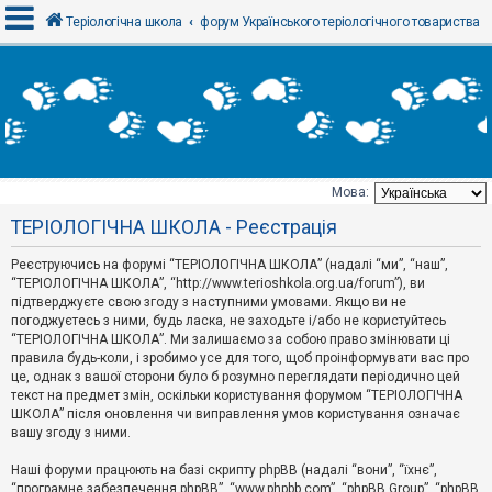
Теріологічна школа
форум Українського теріологічного товариства
В
х
і
д
Мова:
Т
ТЕРІОЛОГІЧНА ШКОЛА - Реєстрація
е
м
и
Реєструючись на форумі “ТЕРІОЛОГІЧНА ШКОЛА” (надалі “ми”, “наш”,
б
“ТЕРІОЛОГІЧНА ШКОЛА”, “http://www.terioshkola.org.ua/forum”), ви
е
підтверджуєте свою згоду з наступними умовами. Якщо ви не
з
погоджуєтесь з ними, будь ласка, не заходьте і/або не користуйтесь
в
і
“ТЕРІОЛОГІЧНА ШКОЛА”. Ми залишаємо за собою право змінювати ці
д
правила будь-коли, і зробимо усе для того, щоб проінформувати вас про
п
це, однак з вашої сторони було б розумно переглядати періодично цей
о
текст на предмет змін, оскільки користування форумом “ТЕРІОЛОГІЧНА
в
ШКОЛА” після оновлення чи виправлення умов користування означає
і
д
вашу згоду з ними.
е
й
Наші форуми працюють на базі скрипту phpBB (надалі “вони”, “їхнє”,
“програмне забезпечення phpBB”, “www.phpbb.com”, “phpBB Group”, “phpBB