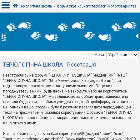
Теріологічна школа
форум Українського теріологічного товариства
В
х
і
д
Мова:
Т
ТЕРІОЛОГІЧНА ШКОЛА - Реєстрація
е
м
и
Реєструючись на форумі “ТЕРІОЛОГІЧНА ШКОЛА” (надалі “ми”, “наш”,
б
“ТЕРІОЛОГІЧНА ШКОЛА”, “http://www.terioshkola.org.ua/forum”), ви
е
підтверджуєте свою згоду з наступними умовами. Якщо ви не
з
погоджуєтесь з ними, будь ласка, не заходьте і/або не користуйтесь
в
і
“ТЕРІОЛОГІЧНА ШКОЛА”. Ми залишаємо за собою право змінювати ці
д
правила будь-коли, і зробимо усе для того, щоб проінформувати вас про
п
це, однак з вашої сторони було б розумно переглядати періодично цей
о
текст на предмет змін, оскільки користування форумом “ТЕРІОЛОГІЧНА
в
ШКОЛА” після оновлення чи виправлення умов користування означає
і
д
вашу згоду з ними.
е
й
Наші форуми працюють на базі скрипту phpBB (надалі “вони”, “їхнє”,
“програмне забезпечення phpBB”, “www.phpbb.com”, “phpBB Group”, “phpBB