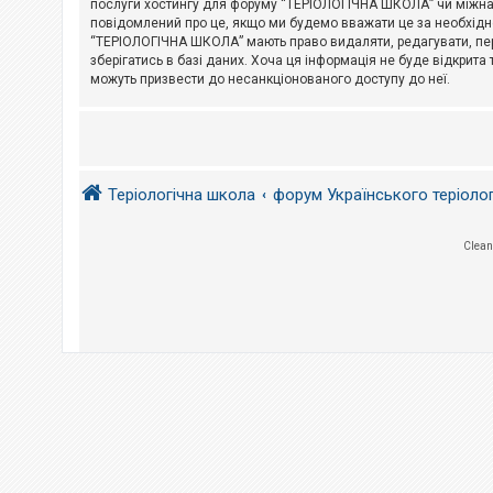
послуги хостингу для форуму “ТЕРІОЛОГІЧНА ШКОЛА” чи міжнарод
повідомлений про це, якщо ми будемо вважати це за необхідне
А
“ТЕРІОЛОГІЧНА ШКОЛА” мають право видаляти, редагувати, пере
к
зберігатись в базі даних. Хоча ця інформація не буде відкрита 
т
и
можуть призвести до несанкціонованого доступу до неї.
в
н
і
т
е
м
и
Теріологічна школа
форум Українського теріоло
П
Clean
о
ш
у
к
Д
о
п
о
м
о
г
а