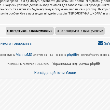
не право. Такі дії можуть призвести до негайної і постійної відмови у дос
. IP-адреси усіх повідомлень зберігаються для забезпечення проведення так
носити та закривати будь-яку тему в будь-який час на свій розсуд . Як кор
третім особам без вашої згоди, ні адміністрація “ТЕРІОЛОГІЧНА ШКОЛА”, ні phpB
гічного товариства
Зв'
MannixMD
phpBB
Silver style by
Style Version 1.1.6
Працює на
® Forum Software © phpBB L
Українська підтримка phpBB
Український переклад © 2005-2020
Конфіденційність
Умови
|