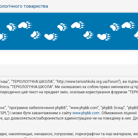
ологічного товариства
наш”, “ТЕРІОЛОГІЧНА ШКОЛА”, “http://www.terioshkola.org.ua/forum”), ви під
туйтесь “ТЕРІОЛОГІЧНА ШКОЛА”. Ми залишаємо за собою право змінювати ці пр
ти періодично цей текст на предмет змін, оскільки користування форумом “Т
хнє”, “програмне забезпечення phpBB”, “www.phpbb.com”, “phpBB Group”, “phpB
 “GPL”) і може бути завантаженим з сайту
www.phpbb.com
. Обмеження ліцензії
 те, що дозволяється/забороняється адміністрацією чи на поведінку в них. Дл
ні, наклепницькі, ненависні, погрозливі, порнографічні та інші матеріали, як