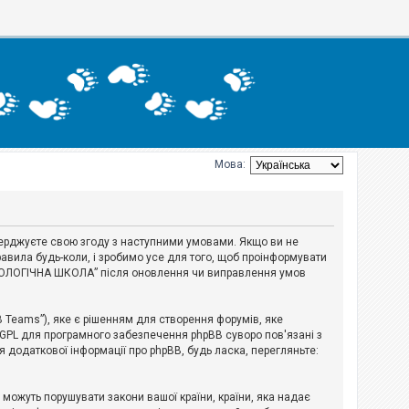
Мова:
тверджуєте свою згоду з наступними умовами. Якщо ви не
авила будь-коли, і зробимо усе для того, щоб проінформувати
ЕРІОЛОГІЧНА ШКОЛА” після оновлення чи виправлення умов
B Teams”), яке є рішенням для створення форумів, яке
 GPL для програмного забезпечення phpBB суворо пов'язані з
я додаткової інформації про phpBB, будь ласка, перегляньте:
і можуть порушувати закони вашої країни, країни, яка надає