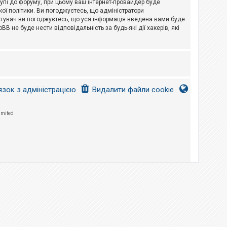
тупі до форуму, при цьому ваш інтернет-провайдер буде
ої політики. Ви погоджуєтесь, що адміністратори
истувач ви погоджуєтесь, що уся інформація введена вами буде
B не буде нести відповідальність за будь-які дії хакерів, які
язок з адміністрацією
Видалити файли cookie
imited