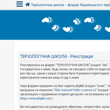
Теріологічна школа
форум Українського тері
В
х
і
д
Т
е
м
ТЕРІОЛОГІЧНА ШКОЛА - Реєстрація
и
б
Реєструючись на форумі “ТЕРІОЛОГІЧНА ШКОЛА” (надалі “ми”, “
е
з
погоджуєтесь з ними, будь ласка, не заходьте і/або не корис
в
вас про це, однак з вашої сторони було б розумно перегляда
і
користування означає вашу згоду з ними.
д
п
Наші форуми працюють на базі скрипту phpBB (надалі “вони”, “ї
о
в
випущене за ліцензією “
GNU General Public License v2
” (надалі
і
організацією і підтримкою інтернет-дискусій і не впливають на
д
https://www.phpbb.com/
.
е
й
Ви погоджуєтесь не розміщувати образливі, непристойні, вульгар