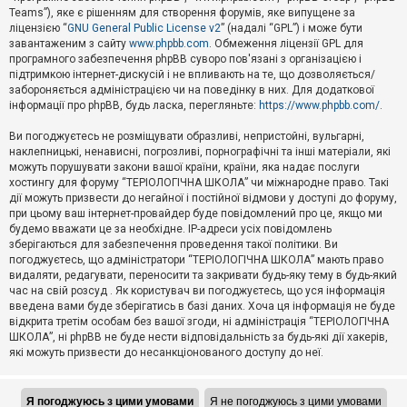
Teams”), яке є рішенням для створення форумів, яке випущене за
А
ліцензією “
GNU General Public License v2
” (надалі “GPL”) і може бути
к
завантаженим з сайту
www.phpbb.com
. Обмеження ліцензії GPL для
т
програмного забезпечення phpBB суворо пов'язані з організацією і
и
підтримкою інтернет-дискусій і не впливають на те, що дозволяється/
в
н
забороняється адміністрацією чи на поведінку в них. Для додаткової
і
інформації про phpBB, будь ласка, перегляньте:
https://www.phpbb.com/
.
т
е
Ви погоджуєтесь не розміщувати образливі, непристойні, вульгарні,
м
наклепницькі, ненависні, погрозливі, порнографічні та інші матеріали, які
и
можуть порушувати закони вашої країни, країни, яка надає послуги
хостингу для форуму “ТЕРІОЛОГІЧНА ШКОЛА” чи міжнародне право. Такі
дії можуть призвести до негайної і постійної відмови у доступі до форуму,
П
при цьому ваш інтернет-провайдер буде повідомлений про це, якщо ми
о
ш
будемо вважати це за необхідне. IP-адреси усіх повідомлень
у
зберігаються для забезпечення проведення такої політики. Ви
к
погоджуєтесь, що адміністратори “ТЕРІОЛОГІЧНА ШКОЛА” мають право
видаляти, редагувати, переносити та закривати будь-яку тему в будь-який
час на свій розсуд . Як користувач ви погоджуєтесь, що уся інформація
Д
введена вами буде зберігатись в базі даних. Хоча ця інформація не буде
о
відкрита третім особам без вашої згоди, ні адміністрація “ТЕРІОЛОГІЧНА
п
ШКОЛА”, ні phpBB не буде нести відповідальність за будь-які дії хакерів,
о
які можуть призвести до несанкціонованого доступу до неї.
м
о
г
а