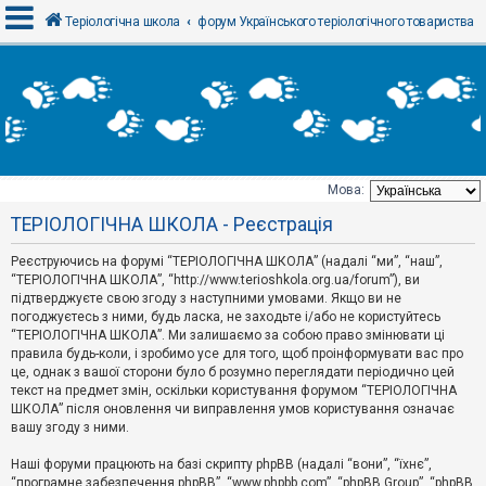
Теріологічна школа
форум Українського теріологічного товариства
В
х
і
д
Мова:
Т
ТЕРІОЛОГІЧНА ШКОЛА - Реєстрація
е
м
и
Реєструючись на форумі “ТЕРІОЛОГІЧНА ШКОЛА” (надалі “ми”, “наш”,
б
“ТЕРІОЛОГІЧНА ШКОЛА”, “http://www.terioshkola.org.ua/forum”), ви
е
підтверджуєте свою згоду з наступними умовами. Якщо ви не
з
погоджуєтесь з ними, будь ласка, не заходьте і/або не користуйтесь
в
і
“ТЕРІОЛОГІЧНА ШКОЛА”. Ми залишаємо за собою право змінювати ці
д
правила будь-коли, і зробимо усе для того, щоб проінформувати вас про
п
це, однак з вашої сторони було б розумно переглядати періодично цей
о
текст на предмет змін, оскільки користування форумом “ТЕРІОЛОГІЧНА
в
ШКОЛА” після оновлення чи виправлення умов користування означає
і
д
вашу згоду з ними.
е
й
Наші форуми працюють на базі скрипту phpBB (надалі “вони”, “їхнє”,
“програмне забезпечення phpBB”, “www.phpbb.com”, “phpBB Group”, “phpBB