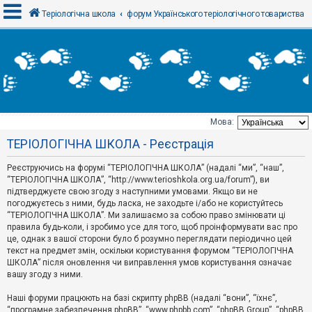
Теріологічна школа
форум Українського теріологічного товариства
В
х
і
д
Мова:
Т
ТЕРІОЛОГІЧНА ШКОЛА - Реєстрація
е
м
и
Реєструючись на форумі “ТЕРІОЛОГІЧНА ШКОЛА” (надалі “ми”, “наш”,
б
“ТЕРІОЛОГІЧНА ШКОЛА”, “http://www.terioshkola.org.ua/forum”), ви
е
підтверджуєте свою згоду з наступними умовами. Якщо ви не
з
погоджуєтесь з ними, будь ласка, не заходьте і/або не користуйтесь
в
і
“ТЕРІОЛОГІЧНА ШКОЛА”. Ми залишаємо за собою право змінювати ці
д
правила будь-коли, і зробимо усе для того, щоб проінформувати вас про
п
це, однак з вашої сторони було б розумно переглядати періодично цей
о
текст на предмет змін, оскільки користування форумом “ТЕРІОЛОГІЧНА
в
ШКОЛА” після оновлення чи виправлення умов користування означає
і
д
вашу згоду з ними.
е
й
Наші форуми працюють на базі скрипту phpBB (надалі “вони”, “їхнє”,
“програмне забезпечення phpBB”, “www.phpbb.com”, “phpBB Group”, “phpBB