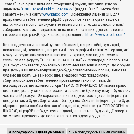
Teams”), яке є рішенням для створення форумів, яке випущене за
А
ліцензією “
GNU General Public License v2
” (надалі “GPL”) і може бути
к
завантаженим з сайту
www.phpbb.com
. Обмеження ліцензії GPL для
т
програмного забезпечення phpBB суворо пов'язані з організацією і
и
підтримкою інтернет-дискусій і не впливають на те, що дозволяється/
в
н
забороняється адміністрацією чи на поведінку в них. Для додаткової
і
інформації про phpBB, будь ласка, перегляньте:
https://www.phpbb.com/
.
т
е
Ви погоджуєтесь не розміщувати образливі, непристойні, вульгарні,
м
наклепницькі, ненависні, погрозливі, порнографічні та інші матеріали, які
и
можуть порушувати закони вашої країни, країни, яка надає послуги
хостингу для форуму “ТЕРІОЛОГІЧНА ШКОЛА” чи міжнародне право. Такі
дії можуть призвести до негайної і постійної відмови у доступі до форуму,
П
при цьому ваш інтернет-провайдер буде повідомлений про це, якщо ми
о
ш
будемо вважати це за необхідне. IP-адреси усіх повідомлень
у
зберігаються для забезпечення проведення такої політики. Ви
к
погоджуєтесь, що адміністратори “ТЕРІОЛОГІЧНА ШКОЛА” мають право
видаляти, редагувати, переносити та закривати будь-яку тему в будь-який
час на свій розсуд . Як користувач ви погоджуєтесь, що уся інформація
Д
введена вами буде зберігатись в базі даних. Хоча ця інформація не буде
о
відкрита третім особам без вашої згоди, ні адміністрація “ТЕРІОЛОГІЧНА
п
ШКОЛА”, ні phpBB не буде нести відповідальність за будь-які дії хакерів,
о
які можуть призвести до несанкціонованого доступу до неї.
м
о
г
а