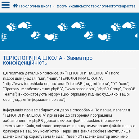
Теріологічна школа
форум Українського теріологічного товариства
В
х
і
д
ТЕРІОЛОГІЧНА ШКОЛА - Заява про
Р
конфіденційність
е
є
Ця політика детально пояснює, як “ТЕРІОЛОГІЧНА ШКОЛА” і його
с
т
підрозділи (надалі “ми”, “наш”, “ТЕРІОЛОГІЧНА ШКОЛА”,
р
“http://www.terioshkola.org.ua/forum”) і phpBB (надалі “вони”, “їх”, “їхнє”,
а
“Програмне забезпечення phpBB”, “www.phpbb.com”, “phpBB Group”, “phpBB
ц
Teams”) використовують інформацію, отриману під час будь-якої вашої
і
сесії (надалі “інформація про вас”).
я
Інформація про вас збирається двома способами. По перше, перегляд
“ТЕРІОЛОГІЧНА ШКОЛА” призведе до створення програмним
Т
забезпеченням phpBB деякої кількості файлів cookies (невеликих
е
м
текстових файлів, які завантажуються в папку тимчасових файлів вашого
и
браузера на вашому комп'ютері. Перші два файли cookies містять лише
б
ідентифікатор користувача (надалі “user-id”) і ідентифікатор анонімної