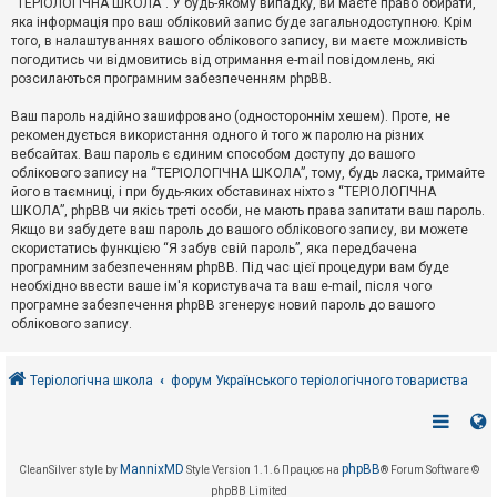
“ТЕРІОЛОГІЧНА ШКОЛА”. У будь-якому випадку, ви маєте право обирати,
к
яка інформація про ваш обліковий запис буде загальнодоступною. Крім
того, в налаштуваннях вашого облікового запису, ви маєте можливість
погодитись чи відмовитись від отримання e-mail повідомлень, які
Д
розсилаються програмним забезпеченням phpBB.
о
п
Ваш пароль надійно зашифровано (одностороннім хешем). Проте, не
о
рекомендується використання одного й того ж паролю на різних
м
о
вебсайтах. Ваш пароль є єдиним способом доступу до вашого
г
облікового запису на “ТЕРІОЛОГІЧНА ШКОЛА”, тому, будь ласка, тримайте
а
його в таємниці, і при будь-яких обставинах ніхто з “ТЕРІОЛОГІЧНА
ШКОЛА”, phpBB чи якісь треті особи, не мають права запитати ваш пароль.
Якщо ви забудете ваш пароль до вашого облікового запису, ви можете
скористатись функцією “Я забув свій пароль”, яка передбачена
програмним забезпеченням phpBB. Під час цієї процедури вам буде
необхідно ввести ваше ім'я користувача та ваш e-mail, після чого
програмне забезпечення phpBB згенерує новий пароль до вашого
облікового запису.
Теріологічна школа
форум Українського теріологічного товариства
MannixMD
phpBB
CleanSilver style by
Style Version 1.1.6
Працює на
® Forum Software ©
phpBB Limited