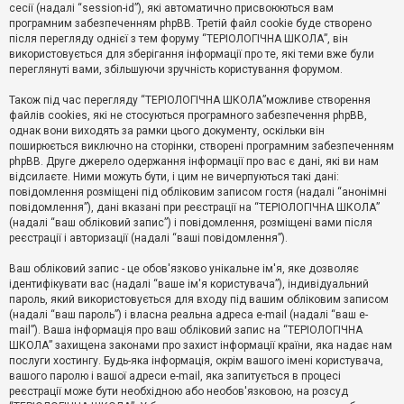
е
сесії (надалі “session-id”), які автоматично присвоюються вам
з
програмним забезпеченням phpBB. Третій файл cookie буде створено
в
і
після перегляду однієї з тем форуму “ТЕРІОЛОГІЧНА ШКОЛА”, він
д
використовується для зберігання інформації про те, які теми вже були
п
переглянуті вами, збільшуючи зручність користування форумом.
о
в
Також під час перегляду “ТЕРІОЛОГІЧНА ШКОЛА”можливе створення
і
д
файлів cookies, які не стосуються програмного забезпечення phpBB,
е
однак вони виходять за рамки цього документу, оскільки він
й
поширюється виключно на сторінки, створені програмним забезпеченням
phpBB. Друге джерело одержання інформації про вас є дані, які ви нам
відсилаєте. Ними можуть бути, і цим не вичерпуються такі дані:
А
повідомлення розміщені під обліковим записом гостя (надалі “анонімні
к
повідомлення”), дані вказані при реєстрації на “ТЕРІОЛОГІЧНА ШКОЛА”
т
(надалі “ваш обліковий запис”) і повідомлення, розміщені вами після
и
реєстрації і авторизації (надалі “ваші повідомлення”).
в
н
і
Ваш обліковий запис - це обов'язково унікальне ім'я, яке дозволяє
т
ідентифікувати вас (надалі “ваше ім'я користувача”), індивідуальний
е
пароль, який використовується для входу під вашим обліковим записом
м
и
(надалі “ваш пароль”) і власна реальна адреса e-mail (надалі “ваш e-
mail”). Ваша інформація про ваш обліковий запис на “ТЕРІОЛОГІЧНА
ШКОЛА” захищена законами про захист інформації країни, яка надає нам
послуги хостингу. Будь-яка інформація, окрім вашого імені користувача,
П
вашого паролю і вашої адреси e-mail, яка запитується в процесі
о
ш
реєстрації може бути необхідною або необов'язковою, на розсуд
у