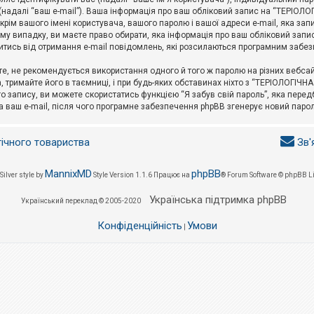
l (надалі “ваш e-mail”). Ваша інформація про ваш обліковий запис на “ТЕРІО
окрім вашого імені користувача, вашого паролю і вашої адреси e-mail, яка за
у випадку, ви маєте право обирати, яка інформація про ваш обліковий запи
итись від отримання e-mail повідомлень, які розсилаються програмним забе
е, не рекомендується використання одного й того ж паролю на різних вебса
 тримайте його в таємниці, і при будь-яких обставинах ніхто з “ТЕРІОЛОГІЧНА
о запису, ви можете скористатись функцією “Я забув свій пароль”, яка пере
а ваш e-mail, після чого програмне забезпечення phpBB згенерує новий парол
гічного товариства
Зв'
MannixMD
phpBB
Silver style by
Style Version 1.1.6
Працює на
® Forum Software © phpBB L
Українська підтримка phpBB
Український переклад © 2005-2020
Конфіденційність
Умови
|