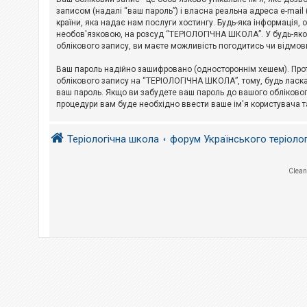
е
з
записом (надалі “ваш пароль”) і власна реальна адреса e-mai
в
країни, яка надає нам послуги хостингу. Будь-яка інформація, 
і
необов'язковою, на розсуд “ТЕРІОЛОГІЧНА ШКОЛА”. У будь-яком
д
облікового запису, ви маєте можливість погодитись чи відмов
п
о
в
Ваш пароль надійно зашифровано (одностороннім хешем). Прот
і
облікового запису на “ТЕРІОЛОГІЧНА ШКОЛА”, тому, будь ласка,
д
ваш пароль. Якщо ви забудете ваш пароль до вашого обліковог
е
процедури вам буде необхідно ввести ваше ім'я користувача т
й
Теріологічна школа
форум Українського теріоло
А
к
т
и
Clean
в
н
і
т
е
м
и
П
о
ш
у