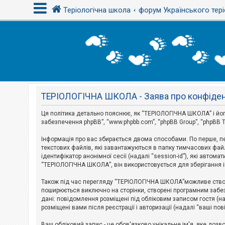
Теріологічна школа
форум Українського тері
В
х
і
д
ТЕРІОЛОГІЧНА ШКОЛА - Заява про конфіден
Р
е
є
Ця політика детально пояснює, як “ТЕРІОЛОГІЧНА ШКОЛА” і його п
с
забезпечення phpBB”, “www.phpbb.com”, “phpBB Group”, “phpBB T
т
р
Інформація про вас збирається двома способами. По перше, п
а
текстових файлів, які завантажуються в папку тимчасових файл
ц
і
ідентифікатор анонімної сесії (надалі “session-id”), які авт
я
“ТЕРІОЛОГІЧНА ШКОЛА”, він використовується для зберігання ін
Також під час перегляду “ТЕРІОЛОГІЧНА ШКОЛА”можливе створе
Т
поширюється виключно на сторінки, створені програмним забез
е
дані: повідомлення розміщені під обліковим записом гостя (на
м
розміщені вами після реєстрації і авторизації (надалі “ваші по
и
б
Ваш обліковий запис - це обов'язково унікальне ім'я, яке доз