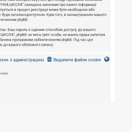
ЛОГІЧНА ШКОЛА” захищена законами про захист інформації
питується в процесі реєстрації може бути необхідною або
с буде загальнодоступною. Крім того, в налаштуваннях вашого
зпеченням phpBB.
йтах. Ваш пароль є єдиним способом доступу до вашого
 ШКОЛА”, phpBB чи якісь треті особи, не мають права запитати
дбачена програмним забезпеченням phpBB. Під час цієї
ь до вашого облікового запису.
язок з адміністрацією
Видалити файли cookie
imited