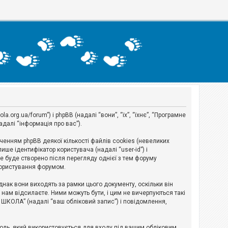
org.ua/forum”) і phpBB (надалі “вони”, “їх”, “їхнє”, “Програмне
адалі “інформація про вас”).
нням phpBB деякої кількості файлів cookies (невеликих
ше ідентифікатор користувача (надалі “user-id”) і
ie буде створено після перегляду однієї з тем форуму
 користування форумом.
ак вони виходять за рамки цього документу, оскільки він
нам відсилаєте. Ними можуть бути, і цим не вичерпуються такі
А ШКОЛА” (надалі “ваш обліковий запис”) і повідомлення,
ароль, який використовується для входу під вашим обліковим