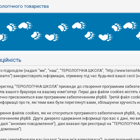
ологічного товариства
ційність
ідрозділи (надалі “ми”, “наш”, “ТЕРІОЛОГІЧНА ШКОЛА”, “http://www.terioshkola.
eams”) використовують інформацію, отриману під час будь-якої вашої сесії (н
ерегляд “ТЕРІОЛОГІЧНА ШКОЛА” призведе до створення програмним забезпече
ів вашого браузера на вашому комп'ютері. Перші два файли cookies містять ли
оматично присвоюються вам програмним забезпеченням phpBB. Третій файл cook
формації про те, які теми вже були переглянуті вами, збільшуючи зручність
ння файлів cookies, які не стосуються програмного забезпечення phpBB, одн
печенням phpBB. Друге джерело одержання інформації про вас є дані, які ви 
далі “анонімні повідомлення”), дані вказані при реєстрації на “ТЕРІОЛОГІЧН
відомлення”).
воляє ідентифікувати вас (надалі “ваше ім'я користувача”), індивідуальний п