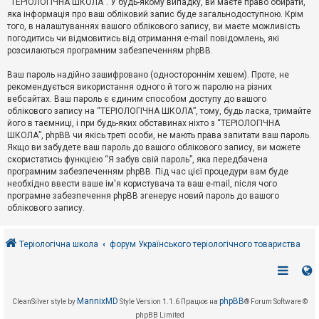
“ТЕРІОЛОГІЧНА ШКОЛА”. У будь-якому випадку, ви маєте право обирати,
к
яка інформація про ваш обліковий запис буде загальнодоступною. Крім
того, в налаштуваннях вашого облікового запису, ви маєте можливість
погодитись чи відмовитись від отримання e-mail повідомлень, які
Д
розсилаються програмним забезпеченням phpBB.
о
п
Ваш пароль надійно зашифровано (одностороннім хешем). Проте, не
о
рекомендується використання одного й того ж паролю на різних
м
о
вебсайтах. Ваш пароль є єдиним способом доступу до вашого
г
облікового запису на “ТЕРІОЛОГІЧНА ШКОЛА”, тому, будь ласка, тримайте
а
його в таємниці, і при будь-яких обставинах ніхто з “ТЕРІОЛОГІЧНА
ШКОЛА”, phpBB чи якісь треті особи, не мають права запитати ваш пароль.
Якщо ви забудете ваш пароль до вашого облікового запису, ви можете
скористатись функцією “Я забув свій пароль”, яка передбачена
програмним забезпеченням phpBB. Під час цієї процедури вам буде
необхідно ввести ваше ім'я користувача та ваш e-mail, після чого
програмне забезпечення phpBB згенерує новий пароль до вашого
облікового запису.
Теріологічна школа
форум Українського теріологічного товариства
MannixMD
phpBB
CleanSilver style by
Style Version 1.1.6
Працює на
® Forum Software ©
phpBB Limited