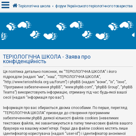
Теріологічна школа
форум Українського теріологічного товариства
В
х
і
д
ТЕРІОЛОГІЧНА ШКОЛА - Заява про
Р
конфіденційність
е
є
Ця політика детально пояснює, як “ТЕРІОЛОГІЧНА ШКОЛА” і його
с
т
підрозділи (надалі “ми”, “наш”, “ТЕРІОЛОГІЧНА ШКОЛА”,
р
“http://www.terioshkola.org.ua/forum”) і phpBB (надалі “вони”, “їх”, “їхнє”,
а
“Програмне забезпечення phpBB”, “www.phpbb.com”, “phpBB Group”, “phpBB
ц
Teams”) використовують інформацію, отриману під час будь-якої вашої
і
сесії (надалі “інформація про вас”).
я
Інформація про вас збирається двома способами. По перше, перегляд
“ТЕРІОЛОГІЧНА ШКОЛА” призведе до створення програмним
Т
забезпеченням phpBB деякої кількості файлів cookies (невеликих
е
м
текстових файлів, які завантажуються в папку тимчасових файлів вашого
и
браузера на вашому комп'ютері. Перші два файли cookies містять лише
б
ідентифікатор користувача (надалі “user-id”) і ідентифікатор анонімної