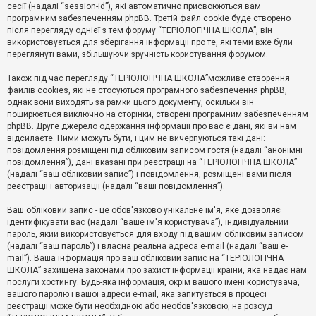
е
сесії (надалі “session-id”), які автоматично присвоюються вам
з
програмним забезпеченням phpBB. Третій файл cookie буде створено
в
і
після перегляду однієї з тем форуму “ТЕРІОЛОГІЧНА ШКОЛА”, він
д
використовується для зберігання інформації про те, які теми вже були
п
переглянуті вами, збільшуючи зручність користування форумом.
о
в
Також під час перегляду “ТЕРІОЛОГІЧНА ШКОЛА”можливе створення
і
д
файлів cookies, які не стосуються програмного забезпечення phpBB,
е
однак вони виходять за рамки цього документу, оскільки він
й
поширюється виключно на сторінки, створені програмним забезпеченням
phpBB. Друге джерело одержання інформації про вас є дані, які ви нам
відсилаєте. Ними можуть бути, і цим не вичерпуються такі дані:
А
повідомлення розміщені під обліковим записом гостя (надалі “анонімні
к
повідомлення”), дані вказані при реєстрації на “ТЕРІОЛОГІЧНА ШКОЛА”
т
(надалі “ваш обліковий запис”) і повідомлення, розміщені вами після
и
реєстрації і авторизації (надалі “ваші повідомлення”).
в
н
і
Ваш обліковий запис - це обов'язково унікальне ім'я, яке дозволяє
т
ідентифікувати вас (надалі “ваше ім'я користувача”), індивідуальний
е
пароль, який використовується для входу під вашим обліковим записом
м
и
(надалі “ваш пароль”) і власна реальна адреса e-mail (надалі “ваш e-
mail”). Ваша інформація про ваш обліковий запис на “ТЕРІОЛОГІЧНА
ШКОЛА” захищена законами про захист інформації країни, яка надає нам
послуги хостингу. Будь-яка інформація, окрім вашого імені користувача,
П
вашого паролю і вашої адреси e-mail, яка запитується в процесі
о
ш
реєстрації може бути необхідною або необов'язковою, на розсуд
у