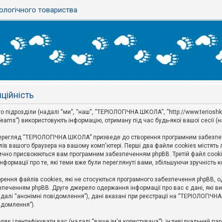
ологічного товариства
ційність
ідрозділи (надалі “ми”, “наш”, “ТЕРІОЛОГІЧНА ШКОЛА”, “http://www.terioshkola.
eams”) використовують інформацію, отриману під час будь-якої вашої сесії (н
ерегляд “ТЕРІОЛОГІЧНА ШКОЛА” призведе до створення програмним забезпече
ів вашого браузера на вашому комп'ютері. Перші два файли cookies містять ли
оматично присвоюються вам програмним забезпеченням phpBB. Третій файл cook
формації про те, які теми вже були переглянуті вами, збільшуючи зручність
ння файлів cookies, які не стосуються програмного забезпечення phpBB, одн
печенням phpBB. Друге джерело одержання інформації про вас є дані, які ви 
далі “анонімні повідомлення”), дані вказані при реєстрації на “ТЕРІОЛОГІЧН
відомлення”).
воляє ідентифікувати вас (надалі “ваше ім'я користувача”), індивідуальний п