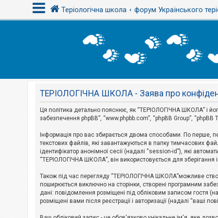
Теріологічна школа
форум Українського тері
В
х
і
д
ТЕРІОЛОГІЧНА ШКОЛА - Заява про конфіден
Р
е
є
Ця політика детально пояснює, як “ТЕРІОЛОГІЧНА ШКОЛА” і його п
с
забезпечення phpBB”, “www.phpbb.com”, “phpBB Group”, “phpBB T
т
р
Інформація про вас збирається двома способами. По перше, п
а
текстових файлів, які завантажуються в папку тимчасових файл
ц
і
ідентифікатор анонімної сесії (надалі “session-id”), які авт
я
“ТЕРІОЛОГІЧНА ШКОЛА”, він використовується для зберігання ін
Також під час перегляду “ТЕРІОЛОГІЧНА ШКОЛА”можливе створе
Т
поширюється виключно на сторінки, створені програмним забез
е
дані: повідомлення розміщені під обліковим записом гостя (на
м
розміщені вами після реєстрації і авторизації (надалі “ваші по
и
б
Ваш обліковий запис - це обов'язково унікальне ім'я, яке доз