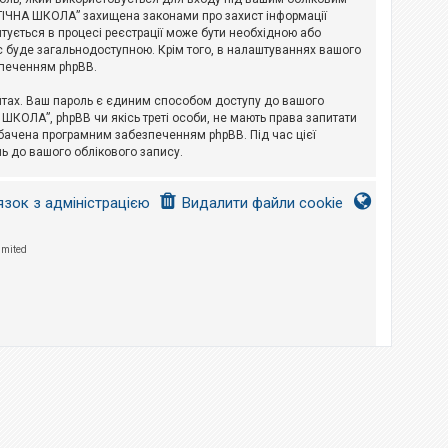
ЛОГІЧНА ШКОЛА” захищена законами про захист інформації
питується в процесі реєстрації може бути необхідною або
с буде загальнодоступною. Крім того, в налаштуваннях вашого
зпеченням phpBB.
йтах. Ваш пароль є єдиним способом доступу до вашого
 ШКОЛА”, phpBB чи якісь треті особи, не мають права запитати
дбачена програмним забезпеченням phpBB. Під час цієї
ь до вашого облікового запису.
язок з адміністрацією
Видалити файли cookie
imited