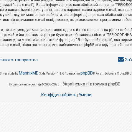
l (надалі “ваш e-mail”). Ваша інформація про ваш обліковий запис на “ТЕРІО
окрім вашого імені користувача, вашого паролю і вашої адреси e-mail, яка за
у випадку, ви маєте право обирати, яка інформація про ваш обліковий запи
итись від отримання e-mail повідомлень, які розсилаються програмним забе
е, не рекомендується використання одного й того ж паролю на різних вебса
 тримайте його в таємниці, і при будь-яких обставинах ніхто з “ТЕРІОЛОГІЧНА
о запису, ви можете скористатись функцією “Я забув свій пароль”, яка пере
а ваш e-mail, після чого програмне забезпечення phpBB згенерує новий парол
гічного товариства
Зв'
MannixMD
phpBB
Silver style by
Style Version 1.1.6
Працює на
® Forum Software © phpBB L
Українська підтримка phpBB
Український переклад © 2005-2020
Конфіденційність
Умови
|