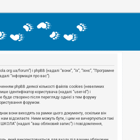
org.ua/forum”) і phpBB (надалі “вони”, “їх”, “їхнє”, “Програмне
адалі “інформація про вас”).
нням phpBB деякої кількості файлів cookies (невеликих
ше ідентифікатор користувача (надалі “user-id”) і
ie буде створено після перегляду однієї з тем форуму
 користування форумом.
ак вони виходять за рамки цього документу, оскільки він
нам відсилаєте. Ними можуть бути, і цим не вичерпуються такі
А ШКОЛА” (надалі “ваш обліковий запис”) і повідомлення,
ароль, який використовується для входу під вашим обліковим