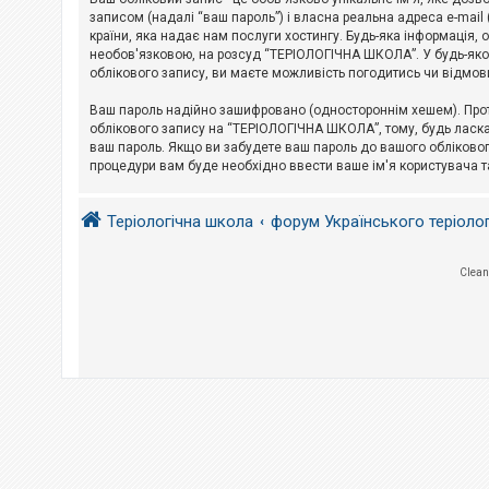
е
з
записом (надалі “ваш пароль”) і власна реальна адреса e-mai
в
країни, яка надає нам послуги хостингу. Будь-яка інформація, 
і
необов'язковою, на розсуд “ТЕРІОЛОГІЧНА ШКОЛА”. У будь-яком
д
облікового запису, ви маєте можливість погодитись чи відмов
п
о
в
Ваш пароль надійно зашифровано (одностороннім хешем). Прот
і
облікового запису на “ТЕРІОЛОГІЧНА ШКОЛА”, тому, будь ласка,
д
ваш пароль. Якщо ви забудете ваш пароль до вашого обліковог
е
процедури вам буде необхідно ввести ваше ім'я користувача т
й
Теріологічна школа
форум Українського теріоло
А
к
т
и
Clean
в
н
і
т
е
м
и
П
о
ш
у