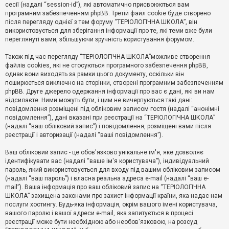
е
сесії (надалі “session-id”), які автоматично присвоюються вам
з
програмним забезпеченням phpBB. Третій файл cookie буде створено
в
і
після перегляду однієї з тем форуму “ТЕРІОЛОГІЧНА ШКОЛА”, він
д
використовується для зберігання інформації про те, які теми вже були
п
переглянуті вами, збільшуючи зручність користування форумом.
о
в
Також під час перегляду “ТЕРІОЛОГІЧНА ШКОЛА”можливе створення
і
д
файлів cookies, які не стосуються програмного забезпечення phpBB,
е
однак вони виходять за рамки цього документу, оскільки він
й
поширюється виключно на сторінки, створені програмним забезпеченням
phpBB. Друге джерело одержання інформації про вас є дані, які ви нам
відсилаєте. Ними можуть бути, і цим не вичерпуються такі дані:
А
повідомлення розміщені під обліковим записом гостя (надалі “анонімні
к
повідомлення”), дані вказані при реєстрації на “ТЕРІОЛОГІЧНА ШКОЛА”
т
(надалі “ваш обліковий запис”) і повідомлення, розміщені вами після
и
реєстрації і авторизації (надалі “ваші повідомлення”).
в
н
і
Ваш обліковий запис - це обов'язково унікальне ім'я, яке дозволяє
т
ідентифікувати вас (надалі “ваше ім'я користувача”), індивідуальний
е
пароль, який використовується для входу під вашим обліковим записом
м
и
(надалі “ваш пароль”) і власна реальна адреса e-mail (надалі “ваш e-
mail”). Ваша інформація про ваш обліковий запис на “ТЕРІОЛОГІЧНА
ШКОЛА” захищена законами про захист інформації країни, яка надає нам
послуги хостингу. Будь-яка інформація, окрім вашого імені користувача,
П
вашого паролю і вашої адреси e-mail, яка запитується в процесі
о
ш
реєстрації може бути необхідною або необов'язковою, на розсуд
у