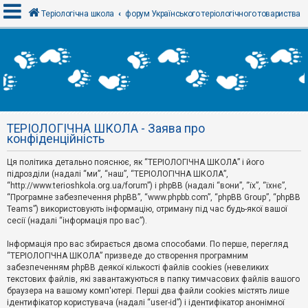
Теріологічна школа
форум Українського теріологічного товариства
В
х
і
д
ТЕРІОЛОГІЧНА ШКОЛА - Заява про
Р
конфіденційність
е
є
Ця політика детально пояснює, як “ТЕРІОЛОГІЧНА ШКОЛА” і його
с
т
підрозділи (надалі “ми”, “наш”, “ТЕРІОЛОГІЧНА ШКОЛА”,
р
“http://www.terioshkola.org.ua/forum”) і phpBB (надалі “вони”, “їх”, “їхнє”,
а
“Програмне забезпечення phpBB”, “www.phpbb.com”, “phpBB Group”, “phpBB
ц
Teams”) використовують інформацію, отриману під час будь-якої вашої
і
сесії (надалі “інформація про вас”).
я
Інформація про вас збирається двома способами. По перше, перегляд
“ТЕРІОЛОГІЧНА ШКОЛА” призведе до створення програмним
Т
забезпеченням phpBB деякої кількості файлів cookies (невеликих
е
м
текстових файлів, які завантажуються в папку тимчасових файлів вашого
и
браузера на вашому комп'ютері. Перші два файли cookies містять лише
б
ідентифікатор користувача (надалі “user-id”) і ідентифікатор анонімної