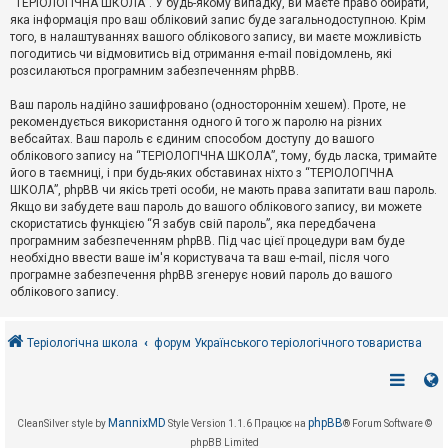
“ТЕРІОЛОГІЧНА ШКОЛА”. У будь-якому випадку, ви маєте право обирати,
к
яка інформація про ваш обліковий запис буде загальнодоступною. Крім
того, в налаштуваннях вашого облікового запису, ви маєте можливість
погодитись чи відмовитись від отримання e-mail повідомлень, які
Д
розсилаються програмним забезпеченням phpBB.
о
п
Ваш пароль надійно зашифровано (одностороннім хешем). Проте, не
о
рекомендується використання одного й того ж паролю на різних
м
о
вебсайтах. Ваш пароль є єдиним способом доступу до вашого
г
облікового запису на “ТЕРІОЛОГІЧНА ШКОЛА”, тому, будь ласка, тримайте
а
його в таємниці, і при будь-яких обставинах ніхто з “ТЕРІОЛОГІЧНА
ШКОЛА”, phpBB чи якісь треті особи, не мають права запитати ваш пароль.
Якщо ви забудете ваш пароль до вашого облікового запису, ви можете
скористатись функцією “Я забув свій пароль”, яка передбачена
програмним забезпеченням phpBB. Під час цієї процедури вам буде
необхідно ввести ваше ім'я користувача та ваш e-mail, після чого
програмне забезпечення phpBB згенерує новий пароль до вашого
облікового запису.
Теріологічна школа
форум Українського теріологічного товариства
MannixMD
phpBB
CleanSilver style by
Style Version 1.1.6
Працює на
® Forum Software ©
phpBB Limited