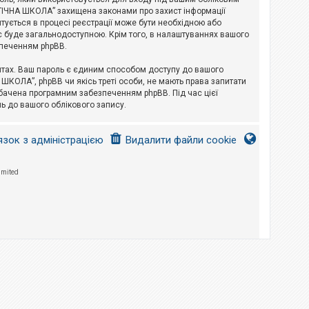
ЛОГІЧНА ШКОЛА” захищена законами про захист інформації
питується в процесі реєстрації може бути необхідною або
с буде загальнодоступною. Крім того, в налаштуваннях вашого
зпеченням phpBB.
йтах. Ваш пароль є єдиним способом доступу до вашого
 ШКОЛА”, phpBB чи якісь треті особи, не мають права запитати
дбачена програмним забезпеченням phpBB. Під час цієї
ь до вашого облікового запису.
язок з адміністрацією
Видалити файли cookie
imited