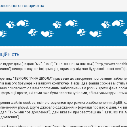
ологічного товариства
ційність
ідрозділи (надалі “ми”, “наш”, “ТЕРІОЛОГІЧНА ШКОЛА”, “http://www.terioshkola.
eams”) використовують інформацію, отриману під час будь-якої вашої сесії (н
ерегляд “ТЕРІОЛОГІЧНА ШКОЛА” призведе до створення програмним забезпече
ів вашого браузера на вашому комп'ютері. Перші два файли cookies містять ли
оматично присвоюються вам програмним забезпеченням phpBB. Третій файл cook
формації про те, які теми вже були переглянуті вами, збільшуючи зручність
ння файлів cookies, які не стосуються програмного забезпечення phpBB, одн
печенням phpBB. Друге джерело одержання інформації про вас є дані, які ви 
далі “анонімні повідомлення”), дані вказані при реєстрації на “ТЕРІОЛОГІЧН
відомлення”).
воляє ідентифікувати вас (надалі “ваше ім'я користувача”), індивідуальний п