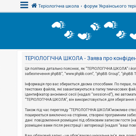
Теріологічна школа
форум Українського тері
В
х
і
д
ТЕРІОЛОГІЧНА ШКОЛА - Заява про конфіден
Р
е
є
Ця політика детально пояснює, як “ТЕРІОЛОГІЧНА ШКОЛА” і його п
с
забезпечення phpBB”, “www.phpbb.com”, “phpBB Group”, “phpBB T
т
р
Інформація про вас збирається двома способами. По перше, п
а
текстових файлів, які завантажуються в папку тимчасових файл
ц
і
ідентифікатор анонімної сесії (надалі “session-id”), які авт
я
“ТЕРІОЛОГІЧНА ШКОЛА”, він використовується для зберігання ін
Також під час перегляду “ТЕРІОЛОГІЧНА ШКОЛА”можливе створе
Т
поширюється виключно на сторінки, створені програмним забез
е
дані: повідомлення розміщені під обліковим записом гостя (на
м
розміщені вами після реєстрації і авторизації (надалі “ваші по
и
б
Ваш обліковий запис - це обов'язково унікальне ім'я, яке доз