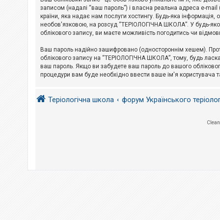
е
з
записом (надалі “ваш пароль”) і власна реальна адреса e-mai
в
країни, яка надає нам послуги хостингу. Будь-яка інформація, 
і
необов'язковою, на розсуд “ТЕРІОЛОГІЧНА ШКОЛА”. У будь-яком
д
облікового запису, ви маєте можливість погодитись чи відмов
п
о
в
Ваш пароль надійно зашифровано (одностороннім хешем). Прот
і
облікового запису на “ТЕРІОЛОГІЧНА ШКОЛА”, тому, будь ласка,
д
ваш пароль. Якщо ви забудете ваш пароль до вашого обліковог
е
процедури вам буде необхідно ввести ваше ім'я користувача т
й
Теріологічна школа
форум Українського теріоло
А
к
т
и
Clean
в
н
і
т
е
м
и
П
о
ш
у