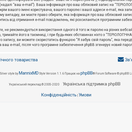
l (надалі “ваш e-mail”). Ваша інформація про ваш обліковий запис на “ТЕРІО
окрім вашого імені користувача, вашого паролю і вашої адреси e-mail, яка за
у випадку, ви маєте право обирати, яка інформація про ваш обліковий запи
итись від отримання e-mail повідомлень, які розсилаються програмним забе
е, не рекомендується використання одного й того ж паролю на різних вебса
 тримайте його в таємниці, і при будь-яких обставинах ніхто з “ТЕРІОЛОГІЧНА
о запису, ви можете скористатись функцією “Я забув свій пароль”, яка пере
а ваш e-mail, після чого програмне забезпечення phpBB згенерує новий парол
гічного товариства
Зв'
MannixMD
phpBB
Silver style by
Style Version 1.1.6
Працює на
® Forum Software © phpBB L
Українська підтримка phpBB
Український переклад © 2005-2020
Конфіденційність
Умови
|