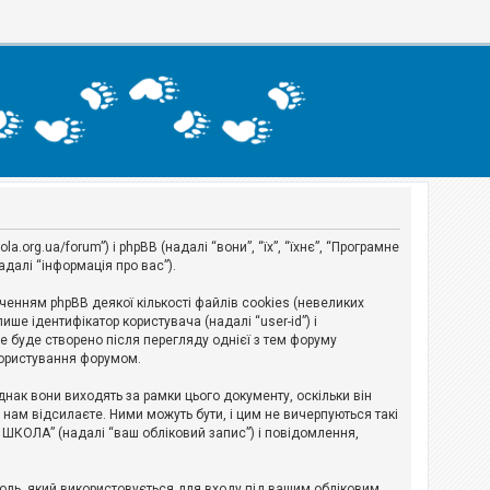
org.ua/forum”) і phpBB (надалі “вони”, “їх”, “їхнє”, “Програмне
адалі “інформація про вас”).
нням phpBB деякої кількості файлів cookies (невеликих
ше ідентифікатор користувача (надалі “user-id”) і
ie буде створено після перегляду однієї з тем форуму
 користування форумом.
ак вони виходять за рамки цього документу, оскільки він
нам відсилаєте. Ними можуть бути, і цим не вичерпуються такі
А ШКОЛА” (надалі “ваш обліковий запис”) і повідомлення,
ароль, який використовується для входу під вашим обліковим