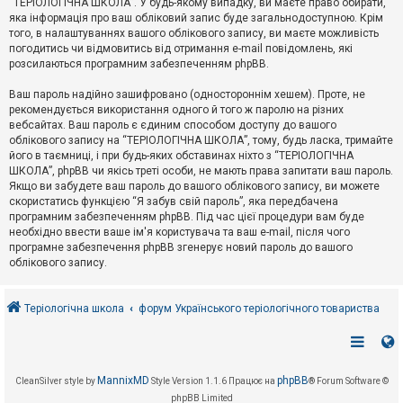
“ТЕРІОЛОГІЧНА ШКОЛА”. У будь-якому випадку, ви маєте право обирати,
к
яка інформація про ваш обліковий запис буде загальнодоступною. Крім
того, в налаштуваннях вашого облікового запису, ви маєте можливість
погодитись чи відмовитись від отримання e-mail повідомлень, які
Д
розсилаються програмним забезпеченням phpBB.
о
п
Ваш пароль надійно зашифровано (одностороннім хешем). Проте, не
о
рекомендується використання одного й того ж паролю на різних
м
о
вебсайтах. Ваш пароль є єдиним способом доступу до вашого
г
облікового запису на “ТЕРІОЛОГІЧНА ШКОЛА”, тому, будь ласка, тримайте
а
його в таємниці, і при будь-яких обставинах ніхто з “ТЕРІОЛОГІЧНА
ШКОЛА”, phpBB чи якісь треті особи, не мають права запитати ваш пароль.
Якщо ви забудете ваш пароль до вашого облікового запису, ви можете
скористатись функцією “Я забув свій пароль”, яка передбачена
програмним забезпеченням phpBB. Під час цієї процедури вам буде
необхідно ввести ваше ім'я користувача та ваш e-mail, після чого
програмне забезпечення phpBB згенерує новий пароль до вашого
облікового запису.
Теріологічна школа
форум Українського теріологічного товариства
MannixMD
phpBB
CleanSilver style by
Style Version 1.1.6
Працює на
® Forum Software ©
phpBB Limited