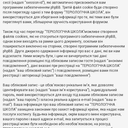
е
сесії (надалі “session-id”), які автоматично присвоюються вам
з
програмним забезпеченням phpBB. Третій файл cookie буде створено
в
і
після перегляду однієї з тем форуму “ТЕРІОЛОГІЧНА ШКОЛА”, він
д
використовується для зберігання інформації про те, які теми вже були
п
переглянуті вами, збільшуючи зручність користування форумом.
о
в
Також під час перегляду “ТЕРІОЛОГІЧНА ШКОЛА”можливе створення
і
д
файлів cookies, які не стосуються програмного забезпечення phpBB,
е
однак вони виходять за рамки цього документу, оскільки він
й
поширюється виключно на сторінки, створені програмним забезпеченням
phpBB. Друге джерело одержання інформації про вас є дані, які ви нам
відсилаєте. Ними можуть бути, і цим не вичерпуються такі дані:
А
повідомлення розміщені під обліковим записом гостя (надалі “анонімні
к
повідомлення”), дані вказані при реєстрації на “ТЕРІОЛОГІЧНА ШКОЛА”
т
(надалі “ваш обліковий запис”) і повідомлення, розміщені вами після
и
реєстрації і авторизації (надалі “ваші повідомлення”).
в
н
і
Ваш обліковий запис - це обов'язково унікальне ім'я, яке дозволяє
т
ідентифікувати вас (надалі “ваше ім'я користувача”), індивідуальний
е
пароль, який використовується для входу під вашим обліковим записом
м
и
(надалі “ваш пароль”) і власна реальна адреса e-mail (надалі “ваш e-
mail”). Ваша інформація про ваш обліковий запис на “ТЕРІОЛОГІЧНА
ШКОЛА” захищена законами про захист інформації країни, яка надає нам
послуги хостингу. Будь-яка інформація, окрім вашого імені користувача,
П
вашого паролю і вашої адреси e-mail, яка запитується в процесі
о
ш
реєстрації може бути необхідною або необов'язковою, на розсуд
у