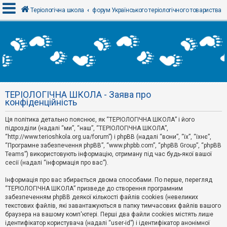
Теріологічна школа
форум Українського теріологічного товариства
В
х
і
д
ТЕРІОЛОГІЧНА ШКОЛА - Заява про
Р
конфіденційність
е
є
Ця політика детально пояснює, як “ТЕРІОЛОГІЧНА ШКОЛА” і його
с
т
підрозділи (надалі “ми”, “наш”, “ТЕРІОЛОГІЧНА ШКОЛА”,
р
“http://www.terioshkola.org.ua/forum”) і phpBB (надалі “вони”, “їх”, “їхнє”,
а
“Програмне забезпечення phpBB”, “www.phpbb.com”, “phpBB Group”, “phpBB
ц
Teams”) використовують інформацію, отриману під час будь-якої вашої
і
сесії (надалі “інформація про вас”).
я
Інформація про вас збирається двома способами. По перше, перегляд
“ТЕРІОЛОГІЧНА ШКОЛА” призведе до створення програмним
Т
забезпеченням phpBB деякої кількості файлів cookies (невеликих
е
м
текстових файлів, які завантажуються в папку тимчасових файлів вашого
и
браузера на вашому комп'ютері. Перші два файли cookies містять лише
б
ідентифікатор користувача (надалі “user-id”) і ідентифікатор анонімної