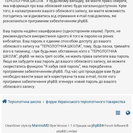
“ТЕРІОЛОГІЧНА ШКОЛА”. У будь-якому випадку, ви маєте право обирати,
к
яка інформація про ваш обліковий запис буде загальнодоступною. Крім
того, в налаштуваннях вашого облікового запису, ви маєте можливість
погодитись чи відмовитись від отримання e-mail повідомлень, які
Д
розсилаються програмним забезпеченням phpBB.
о
п
Ваш пароль надійно зашифровано (одностороннім хешем). Проте, не
о
рекомендується використання одного й того ж паролю на різних
м
о
вебсайтах. Ваш пароль є єдиним способом доступу до вашого
г
облікового запису на “ТЕРІОЛОГІЧНА ШКОЛА”, тому, будь ласка, тримайте
а
його в таємниці, і при будь-яких обставинах ніхто з “ТЕРІОЛОГІЧНА
ШКОЛА”, phpBB чи якісь треті особи, не мають права запитати ваш пароль.
Якщо ви забудете ваш пароль до вашого облікового запису, ви можете
скористатись функцією “Я забув свій пароль”, яка передбачена
програмним забезпеченням phpBB. Під час цієї процедури вам буде
необхідно ввести ваше ім'я користувача та ваш e-mail, після чого
програмне забезпечення phpBB згенерує новий пароль до вашого
облікового запису.
Теріологічна школа
форум Українського теріологічного товариства
MannixMD
phpBB
CleanSilver style by
Style Version 1.1.6
Працює на
® Forum Software ©
phpBB Limited