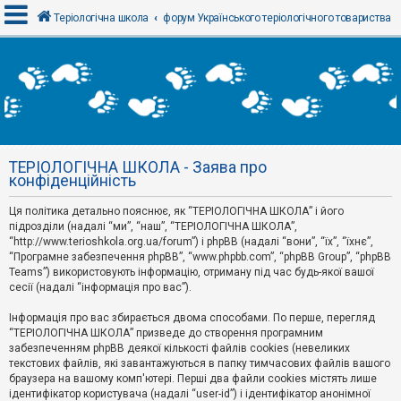
Теріологічна школа
форум Українського теріологічного товариства
В
х
і
д
ТЕРІОЛОГІЧНА ШКОЛА - Заява про
Р
конфіденційність
е
є
Ця політика детально пояснює, як “ТЕРІОЛОГІЧНА ШКОЛА” і його
с
т
підрозділи (надалі “ми”, “наш”, “ТЕРІОЛОГІЧНА ШКОЛА”,
р
“http://www.terioshkola.org.ua/forum”) і phpBB (надалі “вони”, “їх”, “їхнє”,
а
“Програмне забезпечення phpBB”, “www.phpbb.com”, “phpBB Group”, “phpBB
ц
Teams”) використовують інформацію, отриману під час будь-якої вашої
і
сесії (надалі “інформація про вас”).
я
Інформація про вас збирається двома способами. По перше, перегляд
“ТЕРІОЛОГІЧНА ШКОЛА” призведе до створення програмним
Т
забезпеченням phpBB деякої кількості файлів cookies (невеликих
е
м
текстових файлів, які завантажуються в папку тимчасових файлів вашого
и
браузера на вашому комп'ютері. Перші два файли cookies містять лише
б
ідентифікатор користувача (надалі “user-id”) і ідентифікатор анонімної