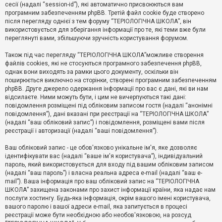
е
сесії (надалі “session-id”), які автоматично присвоюються вам
з
програмним забезпеченням phpBB. Третій файл cookie буде створено
в
і
після перегляду однієї з тем форуму “ТЕРІОЛОГІЧНА ШКОЛА”, він
д
використовується для зберігання інформації про те, які теми вже були
п
переглянуті вами, збільшуючи зручність користування форумом.
о
в
Також під час перегляду “ТЕРІОЛОГІЧНА ШКОЛА”можливе створення
і
д
файлів cookies, які не стосуються програмного забезпечення phpBB,
е
однак вони виходять за рамки цього документу, оскільки він
й
поширюється виключно на сторінки, створені програмним забезпеченням
phpBB. Друге джерело одержання інформації про вас є дані, які ви нам
відсилаєте. Ними можуть бути, і цим не вичерпуються такі дані:
А
повідомлення розміщені під обліковим записом гостя (надалі “анонімні
к
повідомлення”), дані вказані при реєстрації на “ТЕРІОЛОГІЧНА ШКОЛА”
т
(надалі “ваш обліковий запис”) і повідомлення, розміщені вами після
и
реєстрації і авторизації (надалі “ваші повідомлення”).
в
н
і
Ваш обліковий запис - це обов'язково унікальне ім'я, яке дозволяє
т
ідентифікувати вас (надалі “ваше ім'я користувача”), індивідуальний
е
пароль, який використовується для входу під вашим обліковим записом
м
и
(надалі “ваш пароль”) і власна реальна адреса e-mail (надалі “ваш e-
mail”). Ваша інформація про ваш обліковий запис на “ТЕРІОЛОГІЧНА
ШКОЛА” захищена законами про захист інформації країни, яка надає нам
послуги хостингу. Будь-яка інформація, окрім вашого імені користувача,
П
вашого паролю і вашої адреси e-mail, яка запитується в процесі
о
ш
реєстрації може бути необхідною або необов'язковою, на розсуд
у