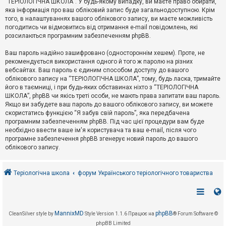
“ТЕРІОЛОГІЧНА ШКОЛА”. У будь-якому випадку, ви маєте право обирати,
к
яка інформація про ваш обліковий запис буде загальнодоступною. Крім
того, в налаштуваннях вашого облікового запису, ви маєте можливість
погодитись чи відмовитись від отримання e-mail повідомлень, які
Д
розсилаються програмним забезпеченням phpBB.
о
п
Ваш пароль надійно зашифровано (одностороннім хешем). Проте, не
о
рекомендується використання одного й того ж паролю на різних
м
о
вебсайтах. Ваш пароль є єдиним способом доступу до вашого
г
облікового запису на “ТЕРІОЛОГІЧНА ШКОЛА”, тому, будь ласка, тримайте
а
його в таємниці, і при будь-яких обставинах ніхто з “ТЕРІОЛОГІЧНА
ШКОЛА”, phpBB чи якісь треті особи, не мають права запитати ваш пароль.
Якщо ви забудете ваш пароль до вашого облікового запису, ви можете
скористатись функцією “Я забув свій пароль”, яка передбачена
програмним забезпеченням phpBB. Під час цієї процедури вам буде
необхідно ввести ваше ім'я користувача та ваш e-mail, після чого
програмне забезпечення phpBB згенерує новий пароль до вашого
облікового запису.
Теріологічна школа
форум Українського теріологічного товариства
MannixMD
phpBB
CleanSilver style by
Style Version 1.1.6
Працює на
® Forum Software ©
phpBB Limited