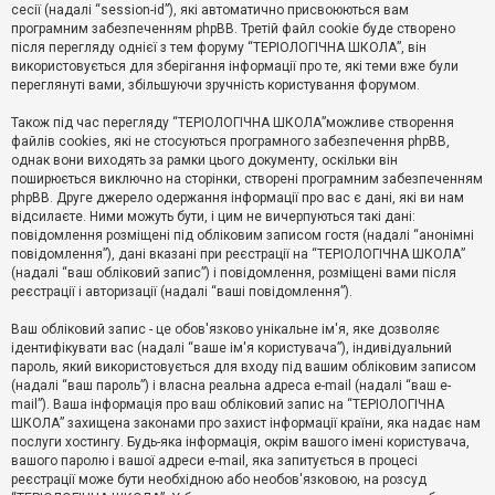
е
сесії (надалі “session-id”), які автоматично присвоюються вам
з
програмним забезпеченням phpBB. Третій файл cookie буде створено
в
і
після перегляду однієї з тем форуму “ТЕРІОЛОГІЧНА ШКОЛА”, він
д
використовується для зберігання інформації про те, які теми вже були
п
переглянуті вами, збільшуючи зручність користування форумом.
о
в
Також під час перегляду “ТЕРІОЛОГІЧНА ШКОЛА”можливе створення
і
д
файлів cookies, які не стосуються програмного забезпечення phpBB,
е
однак вони виходять за рамки цього документу, оскільки він
й
поширюється виключно на сторінки, створені програмним забезпеченням
phpBB. Друге джерело одержання інформації про вас є дані, які ви нам
відсилаєте. Ними можуть бути, і цим не вичерпуються такі дані:
А
повідомлення розміщені під обліковим записом гостя (надалі “анонімні
к
повідомлення”), дані вказані при реєстрації на “ТЕРІОЛОГІЧНА ШКОЛА”
т
(надалі “ваш обліковий запис”) і повідомлення, розміщені вами після
и
реєстрації і авторизації (надалі “ваші повідомлення”).
в
н
і
Ваш обліковий запис - це обов'язково унікальне ім'я, яке дозволяє
т
ідентифікувати вас (надалі “ваше ім'я користувача”), індивідуальний
е
пароль, який використовується для входу під вашим обліковим записом
м
и
(надалі “ваш пароль”) і власна реальна адреса e-mail (надалі “ваш e-
mail”). Ваша інформація про ваш обліковий запис на “ТЕРІОЛОГІЧНА
ШКОЛА” захищена законами про захист інформації країни, яка надає нам
послуги хостингу. Будь-яка інформація, окрім вашого імені користувача,
П
вашого паролю і вашої адреси e-mail, яка запитується в процесі
о
ш
реєстрації може бути необхідною або необов'язковою, на розсуд
у