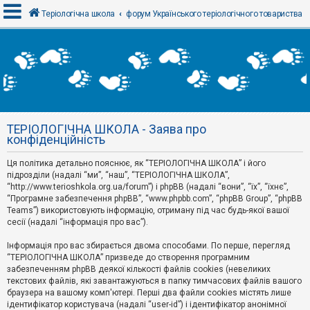
Теріологічна школа
форум Українського теріологічного товариства
В
х
і
д
ТЕРІОЛОГІЧНА ШКОЛА - Заява про
Р
конфіденційність
е
є
Ця політика детально пояснює, як “ТЕРІОЛОГІЧНА ШКОЛА” і його
с
т
підрозділи (надалі “ми”, “наш”, “ТЕРІОЛОГІЧНА ШКОЛА”,
р
“http://www.terioshkola.org.ua/forum”) і phpBB (надалі “вони”, “їх”, “їхнє”,
а
“Програмне забезпечення phpBB”, “www.phpbb.com”, “phpBB Group”, “phpBB
ц
Teams”) використовують інформацію, отриману під час будь-якої вашої
і
сесії (надалі “інформація про вас”).
я
Інформація про вас збирається двома способами. По перше, перегляд
“ТЕРІОЛОГІЧНА ШКОЛА” призведе до створення програмним
Т
забезпеченням phpBB деякої кількості файлів cookies (невеликих
е
м
текстових файлів, які завантажуються в папку тимчасових файлів вашого
и
браузера на вашому комп'ютері. Перші два файли cookies містять лише
б
ідентифікатор користувача (надалі “user-id”) і ідентифікатор анонімної