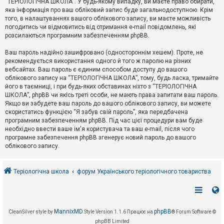
“ТЕРІОЛОГІЧНА ШКОЛА”. У будь-якому випадку, ви маєте право обирати,
к
яка інформація про ваш обліковий запис буде загальнодоступною. Крім
того, в налаштуваннях вашого облікового запису, ви маєте можливість
погодитись чи відмовитись від отримання e-mail повідомлень, які
Д
розсилаються програмним забезпеченням phpBB.
о
п
Ваш пароль надійно зашифровано (одностороннім хешем). Проте, не
о
рекомендується використання одного й того ж паролю на різних
м
о
вебсайтах. Ваш пароль є єдиним способом доступу до вашого
г
облікового запису на “ТЕРІОЛОГІЧНА ШКОЛА”, тому, будь ласка, тримайте
а
його в таємниці, і при будь-яких обставинах ніхто з “ТЕРІОЛОГІЧНА
ШКОЛА”, phpBB чи якісь треті особи, не мають права запитати ваш пароль.
Якщо ви забудете ваш пароль до вашого облікового запису, ви можете
скористатись функцією “Я забув свій пароль”, яка передбачена
програмним забезпеченням phpBB. Під час цієї процедури вам буде
необхідно ввести ваше ім'я користувача та ваш e-mail, після чого
програмне забезпечення phpBB згенерує новий пароль до вашого
облікового запису.
Теріологічна школа
форум Українського теріологічного товариства
MannixMD
phpBB
CleanSilver style by
Style Version 1.1.6
Працює на
® Forum Software ©
phpBB Limited