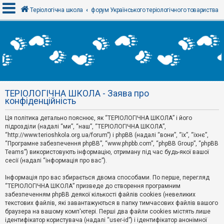
Теріологічна школа
форум Українського теріологічного товариства
В
х
і
д
ТЕРІОЛОГІЧНА ШКОЛА - Заява про
Р
конфіденційність
е
є
Ця політика детально пояснює, як “ТЕРІОЛОГІЧНА ШКОЛА” і його
с
т
підрозділи (надалі “ми”, “наш”, “ТЕРІОЛОГІЧНА ШКОЛА”,
р
“http://www.terioshkola.org.ua/forum”) і phpBB (надалі “вони”, “їх”, “їхнє”,
а
“Програмне забезпечення phpBB”, “www.phpbb.com”, “phpBB Group”, “phpBB
ц
Teams”) використовують інформацію, отриману під час будь-якої вашої
і
сесії (надалі “інформація про вас”).
я
Інформація про вас збирається двома способами. По перше, перегляд
“ТЕРІОЛОГІЧНА ШКОЛА” призведе до створення програмним
Т
забезпеченням phpBB деякої кількості файлів cookies (невеликих
е
м
текстових файлів, які завантажуються в папку тимчасових файлів вашого
и
браузера на вашому комп'ютері. Перші два файли cookies містять лише
б
ідентифікатор користувача (надалі “user-id”) і ідентифікатор анонімної