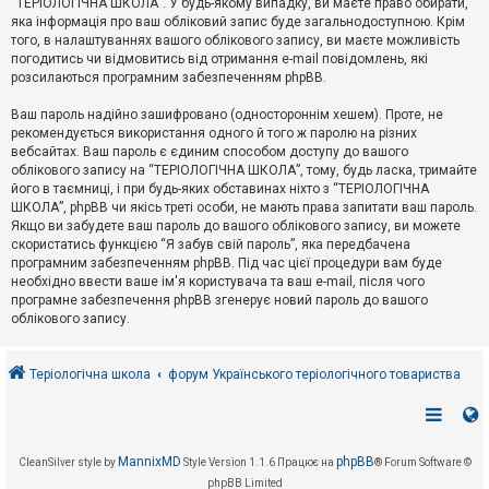
“ТЕРІОЛОГІЧНА ШКОЛА”. У будь-якому випадку, ви маєте право обирати,
к
яка інформація про ваш обліковий запис буде загальнодоступною. Крім
того, в налаштуваннях вашого облікового запису, ви маєте можливість
погодитись чи відмовитись від отримання e-mail повідомлень, які
Д
розсилаються програмним забезпеченням phpBB.
о
п
Ваш пароль надійно зашифровано (одностороннім хешем). Проте, не
о
рекомендується використання одного й того ж паролю на різних
м
о
вебсайтах. Ваш пароль є єдиним способом доступу до вашого
г
облікового запису на “ТЕРІОЛОГІЧНА ШКОЛА”, тому, будь ласка, тримайте
а
його в таємниці, і при будь-яких обставинах ніхто з “ТЕРІОЛОГІЧНА
ШКОЛА”, phpBB чи якісь треті особи, не мають права запитати ваш пароль.
Якщо ви забудете ваш пароль до вашого облікового запису, ви можете
скористатись функцією “Я забув свій пароль”, яка передбачена
програмним забезпеченням phpBB. Під час цієї процедури вам буде
необхідно ввести ваше ім'я користувача та ваш e-mail, після чого
програмне забезпечення phpBB згенерує новий пароль до вашого
облікового запису.
Теріологічна школа
форум Українського теріологічного товариства
MannixMD
phpBB
CleanSilver style by
Style Version 1.1.6
Працює на
® Forum Software ©
phpBB Limited