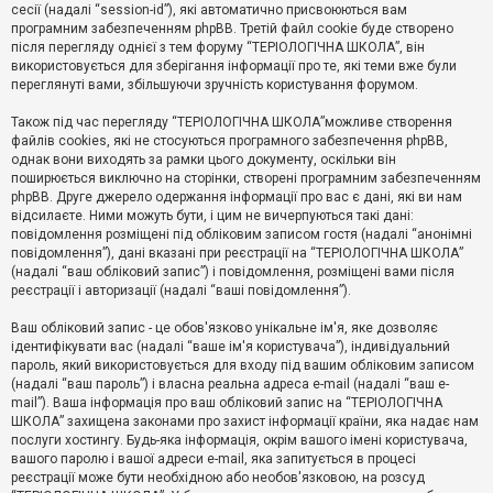
е
сесії (надалі “session-id”), які автоматично присвоюються вам
з
програмним забезпеченням phpBB. Третій файл cookie буде створено
в
і
після перегляду однієї з тем форуму “ТЕРІОЛОГІЧНА ШКОЛА”, він
д
використовується для зберігання інформації про те, які теми вже були
п
переглянуті вами, збільшуючи зручність користування форумом.
о
в
Також під час перегляду “ТЕРІОЛОГІЧНА ШКОЛА”можливе створення
і
д
файлів cookies, які не стосуються програмного забезпечення phpBB,
е
однак вони виходять за рамки цього документу, оскільки він
й
поширюється виключно на сторінки, створені програмним забезпеченням
phpBB. Друге джерело одержання інформації про вас є дані, які ви нам
відсилаєте. Ними можуть бути, і цим не вичерпуються такі дані:
А
повідомлення розміщені під обліковим записом гостя (надалі “анонімні
к
повідомлення”), дані вказані при реєстрації на “ТЕРІОЛОГІЧНА ШКОЛА”
т
(надалі “ваш обліковий запис”) і повідомлення, розміщені вами після
и
реєстрації і авторизації (надалі “ваші повідомлення”).
в
н
і
Ваш обліковий запис - це обов'язково унікальне ім'я, яке дозволяє
т
ідентифікувати вас (надалі “ваше ім'я користувача”), індивідуальний
е
пароль, який використовується для входу під вашим обліковим записом
м
и
(надалі “ваш пароль”) і власна реальна адреса e-mail (надалі “ваш e-
mail”). Ваша інформація про ваш обліковий запис на “ТЕРІОЛОГІЧНА
ШКОЛА” захищена законами про захист інформації країни, яка надає нам
послуги хостингу. Будь-яка інформація, окрім вашого імені користувача,
П
вашого паролю і вашої адреси e-mail, яка запитується в процесі
о
ш
реєстрації може бути необхідною або необов'язковою, на розсуд
у