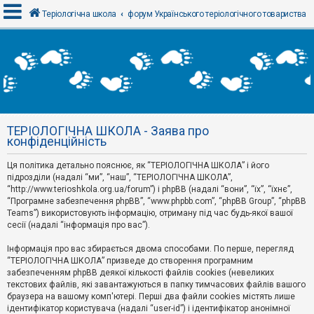
Теріологічна школа
форум Українського теріологічного товариства
В
х
і
д
ТЕРІОЛОГІЧНА ШКОЛА - Заява про
Р
конфіденційність
е
є
Ця політика детально пояснює, як “ТЕРІОЛОГІЧНА ШКОЛА” і його
с
т
підрозділи (надалі “ми”, “наш”, “ТЕРІОЛОГІЧНА ШКОЛА”,
р
“http://www.terioshkola.org.ua/forum”) і phpBB (надалі “вони”, “їх”, “їхнє”,
а
“Програмне забезпечення phpBB”, “www.phpbb.com”, “phpBB Group”, “phpBB
ц
Teams”) використовують інформацію, отриману під час будь-якої вашої
і
сесії (надалі “інформація про вас”).
я
Інформація про вас збирається двома способами. По перше, перегляд
“ТЕРІОЛОГІЧНА ШКОЛА” призведе до створення програмним
Т
забезпеченням phpBB деякої кількості файлів cookies (невеликих
е
м
текстових файлів, які завантажуються в папку тимчасових файлів вашого
и
браузера на вашому комп'ютері. Перші два файли cookies містять лише
б
ідентифікатор користувача (надалі “user-id”) і ідентифікатор анонімної