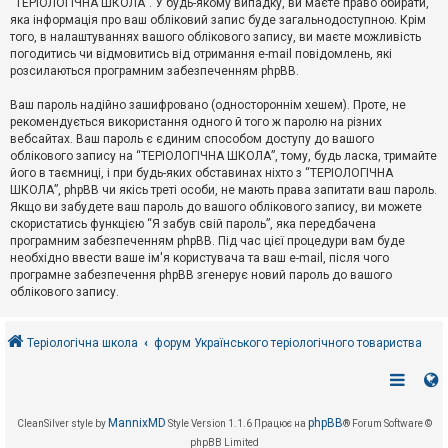
“ТЕРІОЛОГІЧНА ШКОЛА”. У будь-якому випадку, ви маєте право обирати,
к
яка інформація про ваш обліковий запис буде загальнодоступною. Крім
того, в налаштуваннях вашого облікового запису, ви маєте можливість
погодитись чи відмовитись від отримання e-mail повідомлень, які
Д
розсилаються програмним забезпеченням phpBB.
о
п
Ваш пароль надійно зашифровано (одностороннім хешем). Проте, не
о
рекомендується використання одного й того ж паролю на різних
м
о
вебсайтах. Ваш пароль є єдиним способом доступу до вашого
г
облікового запису на “ТЕРІОЛОГІЧНА ШКОЛА”, тому, будь ласка, тримайте
а
його в таємниці, і при будь-яких обставинах ніхто з “ТЕРІОЛОГІЧНА
ШКОЛА”, phpBB чи якісь треті особи, не мають права запитати ваш пароль.
Якщо ви забудете ваш пароль до вашого облікового запису, ви можете
скористатись функцією “Я забув свій пароль”, яка передбачена
програмним забезпеченням phpBB. Під час цієї процедури вам буде
необхідно ввести ваше ім'я користувача та ваш e-mail, після чого
програмне забезпечення phpBB згенерує новий пароль до вашого
облікового запису.
Теріологічна школа
форум Українського теріологічного товариства
MannixMD
phpBB
CleanSilver style by
Style Version 1.1.6
Працює на
® Forum Software ©
phpBB Limited