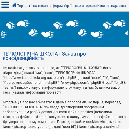
Теріологічна школа
форум Українського теріологічного товариства
В
х
і
д
ТЕРІОЛОГІЧНА ШКОЛА - Заява про
Р
конфіденційність
е
є
Ця політика детально пояснює, як “ТЕРІОЛОГІЧНА ШКОЛА” і його
с
т
підрозділи (надалі “ми”, “наш”, “ТЕРІОЛОГІЧНА ШКОЛА”,
р
“http://www.terioshkola.org.ua/forum”) і phpBB (надалі “вони”, “їх”, “їхнє”,
а
“Програмне забезпечення phpBB”, “www.phpbb.com”, “phpBB Group”, “phpBB
ц
Teams”) використовують інформацію, отриману під час будь-якої вашої
і
сесії (надалі “інформація про вас”).
я
Інформація про вас збирається двома способами. По перше, перегляд
“ТЕРІОЛОГІЧНА ШКОЛА” призведе до створення програмним
Т
забезпеченням phpBB деякої кількості файлів cookies (невеликих
е
м
текстових файлів, які завантажуються в папку тимчасових файлів вашого
и
браузера на вашому комп'ютері. Перші два файли cookies містять лише
б
ідентифікатор користувача (надалі “user-id”) і ідентифікатор анонімної