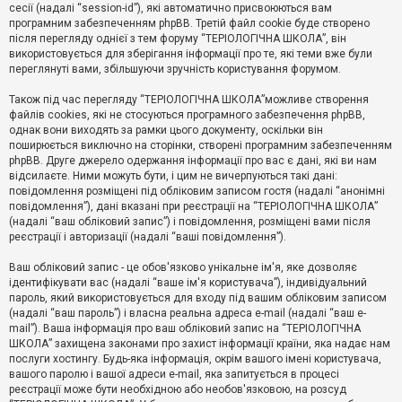
е
сесії (надалі “session-id”), які автоматично присвоюються вам
з
програмним забезпеченням phpBB. Третій файл cookie буде створено
в
і
після перегляду однієї з тем форуму “ТЕРІОЛОГІЧНА ШКОЛА”, він
д
використовується для зберігання інформації про те, які теми вже були
п
переглянуті вами, збільшуючи зручність користування форумом.
о
в
Також під час перегляду “ТЕРІОЛОГІЧНА ШКОЛА”можливе створення
і
д
файлів cookies, які не стосуються програмного забезпечення phpBB,
е
однак вони виходять за рамки цього документу, оскільки він
й
поширюється виключно на сторінки, створені програмним забезпеченням
phpBB. Друге джерело одержання інформації про вас є дані, які ви нам
відсилаєте. Ними можуть бути, і цим не вичерпуються такі дані:
А
повідомлення розміщені під обліковим записом гостя (надалі “анонімні
к
повідомлення”), дані вказані при реєстрації на “ТЕРІОЛОГІЧНА ШКОЛА”
т
(надалі “ваш обліковий запис”) і повідомлення, розміщені вами після
и
реєстрації і авторизації (надалі “ваші повідомлення”).
в
н
і
Ваш обліковий запис - це обов'язково унікальне ім'я, яке дозволяє
т
ідентифікувати вас (надалі “ваше ім'я користувача”), індивідуальний
е
пароль, який використовується для входу під вашим обліковим записом
м
и
(надалі “ваш пароль”) і власна реальна адреса e-mail (надалі “ваш e-
mail”). Ваша інформація про ваш обліковий запис на “ТЕРІОЛОГІЧНА
ШКОЛА” захищена законами про захист інформації країни, яка надає нам
послуги хостингу. Будь-яка інформація, окрім вашого імені користувача,
П
вашого паролю і вашої адреси e-mail, яка запитується в процесі
о
ш
реєстрації може бути необхідною або необов'язковою, на розсуд
у