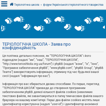
Теріологічна школа
форум Українського теріологічного товариства
В
х
і
д
ТЕРІОЛОГІЧНА ШКОЛА - Заява про
Р
конфіденційність
е
є
Ця політика детально пояснює, як “ТЕРІОЛОГІЧНА ШКОЛА” і його
с
т
підрозділи (надалі “ми”, “наш”, “ТЕРІОЛОГІЧНА ШКОЛА”,
р
“http://www.terioshkola.org.ua/forum”) і phpBB (надалі “вони”, “їх”, “їхнє”,
а
“Програмне забезпечення phpBB”, “www.phpbb.com”, “phpBB Group”, “phpBB
ц
Teams”) використовують інформацію, отриману під час будь-якої вашої
і
сесії (надалі “інформація про вас”).
я
Інформація про вас збирається двома способами. По перше, перегляд
“ТЕРІОЛОГІЧНА ШКОЛА” призведе до створення програмним
Т
забезпеченням phpBB деякої кількості файлів cookies (невеликих
е
м
текстових файлів, які завантажуються в папку тимчасових файлів вашого
и
браузера на вашому комп'ютері. Перші два файли cookies містять лише
б
ідентифікатор користувача (надалі “user-id”) і ідентифікатор анонімної