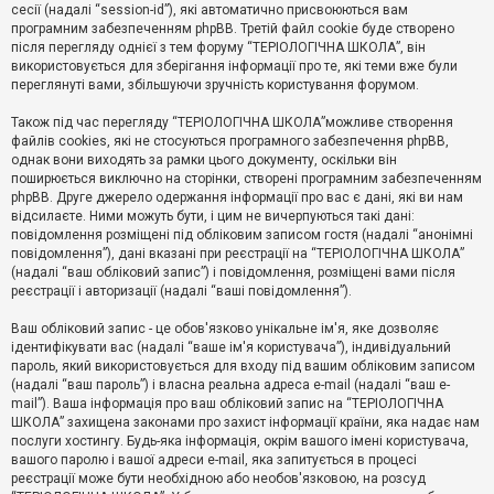
е
сесії (надалі “session-id”), які автоматично присвоюються вам
з
програмним забезпеченням phpBB. Третій файл cookie буде створено
в
і
після перегляду однієї з тем форуму “ТЕРІОЛОГІЧНА ШКОЛА”, він
д
використовується для зберігання інформації про те, які теми вже були
п
переглянуті вами, збільшуючи зручність користування форумом.
о
в
Також під час перегляду “ТЕРІОЛОГІЧНА ШКОЛА”можливе створення
і
д
файлів cookies, які не стосуються програмного забезпечення phpBB,
е
однак вони виходять за рамки цього документу, оскільки він
й
поширюється виключно на сторінки, створені програмним забезпеченням
phpBB. Друге джерело одержання інформації про вас є дані, які ви нам
відсилаєте. Ними можуть бути, і цим не вичерпуються такі дані:
А
повідомлення розміщені під обліковим записом гостя (надалі “анонімні
к
повідомлення”), дані вказані при реєстрації на “ТЕРІОЛОГІЧНА ШКОЛА”
т
(надалі “ваш обліковий запис”) і повідомлення, розміщені вами після
и
реєстрації і авторизації (надалі “ваші повідомлення”).
в
н
і
Ваш обліковий запис - це обов'язково унікальне ім'я, яке дозволяє
т
ідентифікувати вас (надалі “ваше ім'я користувача”), індивідуальний
е
пароль, який використовується для входу під вашим обліковим записом
м
и
(надалі “ваш пароль”) і власна реальна адреса e-mail (надалі “ваш e-
mail”). Ваша інформація про ваш обліковий запис на “ТЕРІОЛОГІЧНА
ШКОЛА” захищена законами про захист інформації країни, яка надає нам
послуги хостингу. Будь-яка інформація, окрім вашого імені користувача,
П
вашого паролю і вашої адреси e-mail, яка запитується в процесі
о
ш
реєстрації може бути необхідною або необов'язковою, на розсуд
у