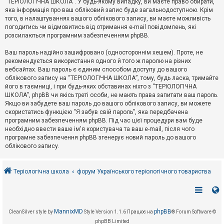
“ТЕРІОЛОГІЧНА ШКОЛА”. У будь-якому випадку, ви маєте право обирати,
к
яка інформація про ваш обліковий запис буде загальнодоступною. Крім
того, в налаштуваннях вашого облікового запису, ви маєте можливість
погодитись чи відмовитись від отримання e-mail повідомлень, які
Д
розсилаються програмним забезпеченням phpBB.
о
п
Ваш пароль надійно зашифровано (одностороннім хешем). Проте, не
о
рекомендується використання одного й того ж паролю на різних
м
о
вебсайтах. Ваш пароль є єдиним способом доступу до вашого
г
облікового запису на “ТЕРІОЛОГІЧНА ШКОЛА”, тому, будь ласка, тримайте
а
його в таємниці, і при будь-яких обставинах ніхто з “ТЕРІОЛОГІЧНА
ШКОЛА”, phpBB чи якісь треті особи, не мають права запитати ваш пароль.
Якщо ви забудете ваш пароль до вашого облікового запису, ви можете
скористатись функцією “Я забув свій пароль”, яка передбачена
програмним забезпеченням phpBB. Під час цієї процедури вам буде
необхідно ввести ваше ім'я користувача та ваш e-mail, після чого
програмне забезпечення phpBB згенерує новий пароль до вашого
облікового запису.
Теріологічна школа
форум Українського теріологічного товариства
MannixMD
phpBB
CleanSilver style by
Style Version 1.1.6
Працює на
® Forum Software ©
phpBB Limited