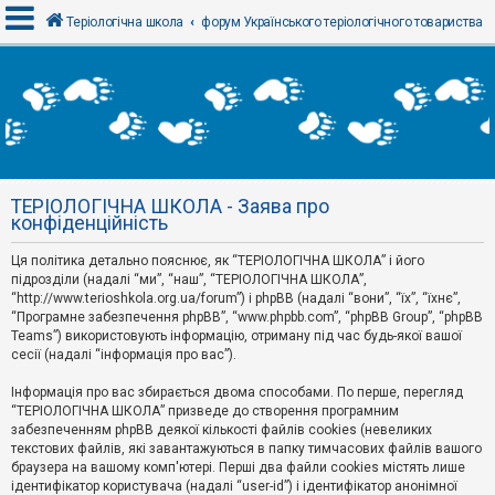
Теріологічна школа
форум Українського теріологічного товариства
В
х
і
д
ТЕРІОЛОГІЧНА ШКОЛА - Заява про
Р
конфіденційність
е
є
Ця політика детально пояснює, як “ТЕРІОЛОГІЧНА ШКОЛА” і його
с
т
підрозділи (надалі “ми”, “наш”, “ТЕРІОЛОГІЧНА ШКОЛА”,
р
“http://www.terioshkola.org.ua/forum”) і phpBB (надалі “вони”, “їх”, “їхнє”,
а
“Програмне забезпечення phpBB”, “www.phpbb.com”, “phpBB Group”, “phpBB
ц
Teams”) використовують інформацію, отриману під час будь-якої вашої
і
сесії (надалі “інформація про вас”).
я
Інформація про вас збирається двома способами. По перше, перегляд
“ТЕРІОЛОГІЧНА ШКОЛА” призведе до створення програмним
Т
забезпеченням phpBB деякої кількості файлів cookies (невеликих
е
м
текстових файлів, які завантажуються в папку тимчасових файлів вашого
и
браузера на вашому комп'ютері. Перші два файли cookies містять лише
б
ідентифікатор користувача (надалі “user-id”) і ідентифікатор анонімної