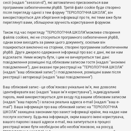
е
сесії (надалі “session-id”), які автоматично присвоюються вам
з
програмним забезпеченням phpBB. Третій файл cookie буде створено
в
і
після перегляду однієї з тем форуму “ТЕРІОЛОГІЧНА ШКОЛА”, він
д
використовується для зберігання інформації про те, які теми вже були
п
переглянуті вами, збільшуючи зручність користування форумом.
о
в
Також під час перегляду “ТЕРІОЛОГІЧНА ШКОЛА”можливе створення
і
д
файлів cookies, які не стосуються програмного забезпечення phpBB,
е
однак вони виходять за рамки цього документу, оскільки він
й
поширюється виключно на сторінки, створені програмним забезпеченням
phpBB. Друге джерело одержання інформації про вас є дані, які ви нам
відсилаєте. Ними можуть бути, і цим не вичерпуються такі дані:
А
повідомлення розміщені під обліковим записом гостя (надалі “анонімні
к
повідомлення”), дані вказані при реєстрації на “ТЕРІОЛОГІЧНА ШКОЛА”
т
(надалі “ваш обліковий запис”) і повідомлення, розміщені вами після
и
реєстрації і авторизації (надалі “ваші повідомлення”).
в
н
і
Ваш обліковий запис - це обов'язково унікальне ім'я, яке дозволяє
т
ідентифікувати вас (надалі “ваше ім'я користувача”), індивідуальний
е
пароль, який використовується для входу під вашим обліковим записом
м
и
(надалі “ваш пароль”) і власна реальна адреса e-mail (надалі “ваш e-
mail”). Ваша інформація про ваш обліковий запис на “ТЕРІОЛОГІЧНА
ШКОЛА” захищена законами про захист інформації країни, яка надає нам
послуги хостингу. Будь-яка інформація, окрім вашого імені користувача,
П
вашого паролю і вашої адреси e-mail, яка запитується в процесі
о
ш
реєстрації може бути необхідною або необов'язковою, на розсуд
у