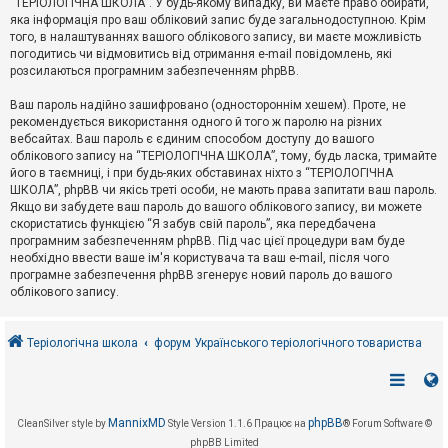
“ТЕРІОЛОГІЧНА ШКОЛА”. У будь-якому випадку, ви маєте право обирати,
к
яка інформація про ваш обліковий запис буде загальнодоступною. Крім
того, в налаштуваннях вашого облікового запису, ви маєте можливість
погодитись чи відмовитись від отримання e-mail повідомлень, які
Д
розсилаються програмним забезпеченням phpBB.
о
п
Ваш пароль надійно зашифровано (одностороннім хешем). Проте, не
о
рекомендується використання одного й того ж паролю на різних
м
о
вебсайтах. Ваш пароль є єдиним способом доступу до вашого
г
облікового запису на “ТЕРІОЛОГІЧНА ШКОЛА”, тому, будь ласка, тримайте
а
його в таємниці, і при будь-яких обставинах ніхто з “ТЕРІОЛОГІЧНА
ШКОЛА”, phpBB чи якісь треті особи, не мають права запитати ваш пароль.
Якщо ви забудете ваш пароль до вашого облікового запису, ви можете
скористатись функцією “Я забув свій пароль”, яка передбачена
програмним забезпеченням phpBB. Під час цієї процедури вам буде
необхідно ввести ваше ім'я користувача та ваш e-mail, після чого
програмне забезпечення phpBB згенерує новий пароль до вашого
облікового запису.
Теріологічна школа
форум Українського теріологічного товариства
MannixMD
phpBB
CleanSilver style by
Style Version 1.1.6
Працює на
® Forum Software ©
phpBB Limited