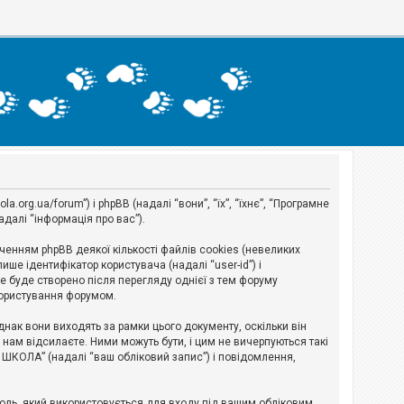
org.ua/forum”) і phpBB (надалі “вони”, “їх”, “їхнє”, “Програмне
адалі “інформація про вас”).
нням phpBB деякої кількості файлів cookies (невеликих
ше ідентифікатор користувача (надалі “user-id”) і
ie буде створено після перегляду однієї з тем форуму
 користування форумом.
ак вони виходять за рамки цього документу, оскільки він
нам відсилаєте. Ними можуть бути, і цим не вичерпуються такі
А ШКОЛА” (надалі “ваш обліковий запис”) і повідомлення,
ароль, який використовується для входу під вашим обліковим