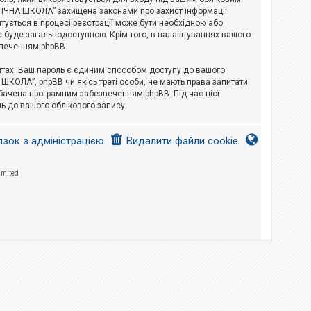
ЛОГІЧНА ШКОЛА” захищена законами про захист інформації
питується в процесі реєстрації може бути необхідною або
с буде загальнодоступною. Крім того, в налаштуваннях вашого
зпеченням phpBB.
йтах. Ваш пароль є єдиним способом доступу до вашого
 ШКОЛА”, phpBB чи якісь треті особи, не мають права запитати
дбачена програмним забезпеченням phpBB. Під час цієї
ь до вашого облікового запису.
язок з адміністрацією
Видалити файли cookie
imited