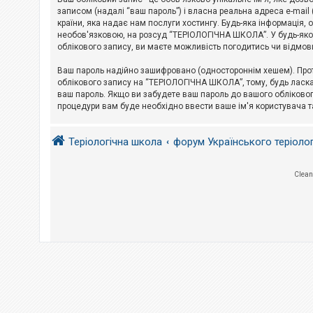
е
з
записом (надалі “ваш пароль”) і власна реальна адреса e-mai
в
країни, яка надає нам послуги хостингу. Будь-яка інформація, 
і
необов'язковою, на розсуд “ТЕРІОЛОГІЧНА ШКОЛА”. У будь-яком
д
облікового запису, ви маєте можливість погодитись чи відмов
п
о
в
Ваш пароль надійно зашифровано (одностороннім хешем). Прот
і
облікового запису на “ТЕРІОЛОГІЧНА ШКОЛА”, тому, будь ласка,
д
ваш пароль. Якщо ви забудете ваш пароль до вашого обліковог
е
процедури вам буде необхідно ввести ваше ім'я користувача т
й
Теріологічна школа
форум Українського теріоло
А
к
т
и
Clean
в
н
і
т
е
м
и
П
о
ш
у