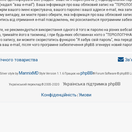
l (надалі “ваш e-mail”). Ваша інформація про ваш обліковий запис на “ТЕРІО
окрім вашого імені користувача, вашого паролю і вашої адреси e-mail, яка за
у випадку, ви маєте право обирати, яка інформація про ваш обліковий запи
итись від отримання e-mail повідомлень, які розсилаються програмним забе
е, не рекомендується використання одного й того ж паролю на різних вебса
 тримайте його в таємниці, і при будь-яких обставинах ніхто з “ТЕРІОЛОГІЧНА
о запису, ви можете скористатись функцією “Я забув свій пароль”, яка пере
а ваш e-mail, після чого програмне забезпечення phpBB згенерує новий парол
гічного товариства
Зв'
MannixMD
phpBB
Silver style by
Style Version 1.1.6
Працює на
® Forum Software © phpBB L
Українська підтримка phpBB
Український переклад © 2005-2020
Конфіденційність
Умови
|