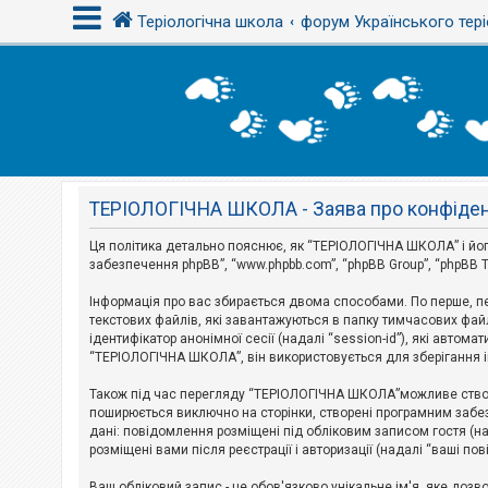
Теріологічна школа
форум Українського тері
В
х
і
д
ТЕРІОЛОГІЧНА ШКОЛА - Заява про конфіден
Р
е
є
Ця політика детально пояснює, як “ТЕРІОЛОГІЧНА ШКОЛА” і його п
с
забезпечення phpBB”, “www.phpbb.com”, “phpBB Group”, “phpBB T
т
р
Інформація про вас збирається двома способами. По перше, п
а
текстових файлів, які завантажуються в папку тимчасових файл
ц
і
ідентифікатор анонімної сесії (надалі “session-id”), які авт
я
“ТЕРІОЛОГІЧНА ШКОЛА”, він використовується для зберігання ін
Також під час перегляду “ТЕРІОЛОГІЧНА ШКОЛА”можливе створе
Т
поширюється виключно на сторінки, створені програмним забез
е
дані: повідомлення розміщені під обліковим записом гостя (на
м
розміщені вами після реєстрації і авторизації (надалі “ваші по
и
б
Ваш обліковий запис - це обов'язково унікальне ім'я, яке доз