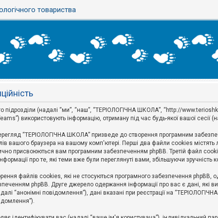
ологічного товариства
ційність
ідрозділи (надалі “ми”, “наш”, “ТЕРІОЛОГІЧНА ШКОЛА”, “http://www.terioshkola.
eams”) використовують інформацію, отриману під час будь-якої вашої сесії (н
ерегляд “ТЕРІОЛОГІЧНА ШКОЛА” призведе до створення програмним забезпече
ів вашого браузера на вашому комп'ютері. Перші два файли cookies містять ли
оматично присвоюються вам програмним забезпеченням phpBB. Третій файл cook
формації про те, які теми вже були переглянуті вами, збільшуючи зручність
ння файлів cookies, які не стосуються програмного забезпечення phpBB, одн
печенням phpBB. Друге джерело одержання інформації про вас є дані, які ви 
далі “анонімні повідомлення”), дані вказані при реєстрації на “ТЕРІОЛОГІЧН
відомлення”).
воляє ідентифікувати вас (надалі “ваше ім'я користувача”), індивідуальний п