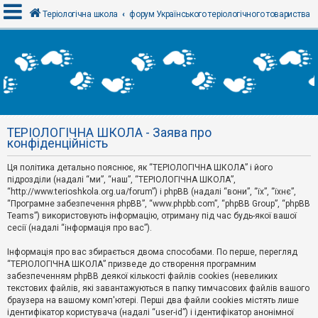
Теріологічна школа
форум Українського теріологічного товариства
В
х
і
д
ТЕРІОЛОГІЧНА ШКОЛА - Заява про
Р
конфіденційність
е
є
Ця політика детально пояснює, як “ТЕРІОЛОГІЧНА ШКОЛА” і його
с
т
підрозділи (надалі “ми”, “наш”, “ТЕРІОЛОГІЧНА ШКОЛА”,
р
“http://www.terioshkola.org.ua/forum”) і phpBB (надалі “вони”, “їх”, “їхнє”,
а
“Програмне забезпечення phpBB”, “www.phpbb.com”, “phpBB Group”, “phpBB
ц
Teams”) використовують інформацію, отриману під час будь-якої вашої
і
сесії (надалі “інформація про вас”).
я
Інформація про вас збирається двома способами. По перше, перегляд
“ТЕРІОЛОГІЧНА ШКОЛА” призведе до створення програмним
Т
забезпеченням phpBB деякої кількості файлів cookies (невеликих
е
м
текстових файлів, які завантажуються в папку тимчасових файлів вашого
и
браузера на вашому комп'ютері. Перші два файли cookies містять лише
б
ідентифікатор користувача (надалі “user-id”) і ідентифікатор анонімної