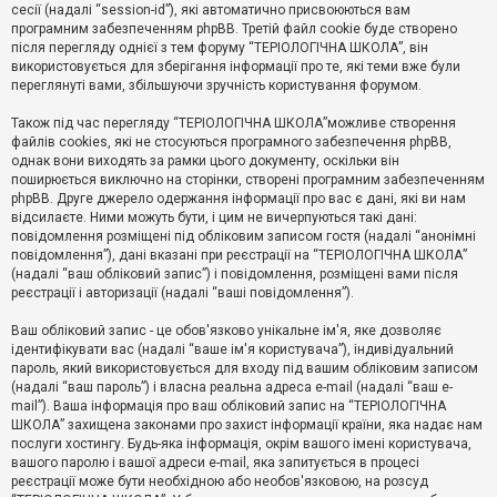
е
сесії (надалі “session-id”), які автоматично присвоюються вам
з
програмним забезпеченням phpBB. Третій файл cookie буде створено
в
і
після перегляду однієї з тем форуму “ТЕРІОЛОГІЧНА ШКОЛА”, він
д
використовується для зберігання інформації про те, які теми вже були
п
переглянуті вами, збільшуючи зручність користування форумом.
о
в
Також під час перегляду “ТЕРІОЛОГІЧНА ШКОЛА”можливе створення
і
д
файлів cookies, які не стосуються програмного забезпечення phpBB,
е
однак вони виходять за рамки цього документу, оскільки він
й
поширюється виключно на сторінки, створені програмним забезпеченням
phpBB. Друге джерело одержання інформації про вас є дані, які ви нам
відсилаєте. Ними можуть бути, і цим не вичерпуються такі дані:
А
повідомлення розміщені під обліковим записом гостя (надалі “анонімні
к
повідомлення”), дані вказані при реєстрації на “ТЕРІОЛОГІЧНА ШКОЛА”
т
(надалі “ваш обліковий запис”) і повідомлення, розміщені вами після
и
реєстрації і авторизації (надалі “ваші повідомлення”).
в
н
і
Ваш обліковий запис - це обов'язково унікальне ім'я, яке дозволяє
т
ідентифікувати вас (надалі “ваше ім'я користувача”), індивідуальний
е
пароль, який використовується для входу під вашим обліковим записом
м
и
(надалі “ваш пароль”) і власна реальна адреса e-mail (надалі “ваш e-
mail”). Ваша інформація про ваш обліковий запис на “ТЕРІОЛОГІЧНА
ШКОЛА” захищена законами про захист інформації країни, яка надає нам
послуги хостингу. Будь-яка інформація, окрім вашого імені користувача,
П
вашого паролю і вашої адреси e-mail, яка запитується в процесі
о
ш
реєстрації може бути необхідною або необов'язковою, на розсуд
у