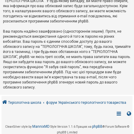
“ТЕРІОЛОГІЧНА ШКОЛА”. У будь-якому випадку, ви маєте право обирати,
к
яка інформація про ваш обліковий запис буде загальнодоступною. Крім
того, в налаштуваннях вашого облікового запису, ви маєте можливість
погодитись чи відмовитись від отримання e-mail повідомлень, які
Д
розсилаються програмним забезпеченням phpBB.
о
п
Ваш пароль надійно зашифровано (одностороннім хешем). Проте, не
о
рекомендується використання одного й того ж паролю на різних
м
о
вебсайтах. Ваш пароль є єдиним способом доступу до вашого
г
облікового запису на “ТЕРІОЛОГІЧНА ШКОЛА”, тому, будь ласка, тримайте
а
його в таємниці, і при будь-яких обставинах ніхто з “ТЕРІОЛОГІЧНА
ШКОЛА”, phpBB чи якісь треті особи, не мають права запитати ваш пароль.
Якщо ви забудете ваш пароль до вашого облікового запису, ви можете
скористатись функцією “Я забув свій пароль”, яка передбачена
програмним забезпеченням phpBB. Під час цієї процедури вам буде
необхідно ввести ваше ім'я користувача та ваш e-mail, після чого
програмне забезпечення phpBB згенерує новий пароль до вашого
облікового запису.
Теріологічна школа
форум Українського теріологічного товариства
MannixMD
phpBB
CleanSilver style by
Style Version 1.1.6
Працює на
® Forum Software ©
phpBB Limited