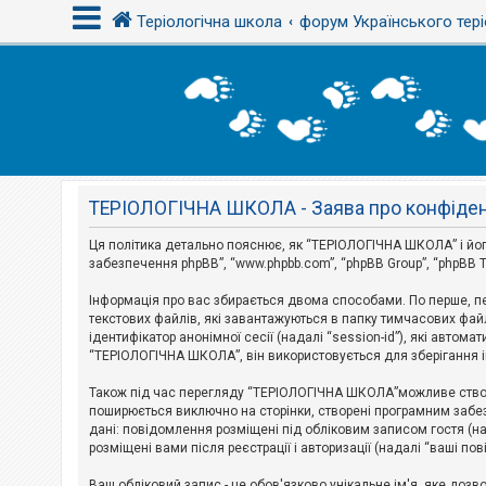
Теріологічна школа
форум Українського тері
В
х
і
д
ТЕРІОЛОГІЧНА ШКОЛА - Заява про конфіден
Р
е
є
Ця політика детально пояснює, як “ТЕРІОЛОГІЧНА ШКОЛА” і його п
с
забезпечення phpBB”, “www.phpbb.com”, “phpBB Group”, “phpBB T
т
р
Інформація про вас збирається двома способами. По перше, п
а
текстових файлів, які завантажуються в папку тимчасових файл
ц
і
ідентифікатор анонімної сесії (надалі “session-id”), які авт
я
“ТЕРІОЛОГІЧНА ШКОЛА”, він використовується для зберігання ін
Також під час перегляду “ТЕРІОЛОГІЧНА ШКОЛА”можливе створе
Т
поширюється виключно на сторінки, створені програмним забез
е
дані: повідомлення розміщені під обліковим записом гостя (на
м
розміщені вами після реєстрації і авторизації (надалі “ваші по
и
б
Ваш обліковий запис - це обов'язково унікальне ім'я, яке доз