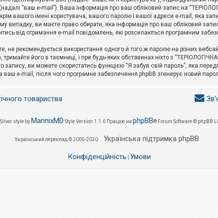
l (надалі “ваш e-mail”). Ваша інформація про ваш обліковий запис на “ТЕРІО
окрім вашого імені користувача, вашого паролю і вашої адреси e-mail, яка за
у випадку, ви маєте право обирати, яка інформація про ваш обліковий запи
итись від отримання e-mail повідомлень, які розсилаються програмним забе
е, не рекомендується використання одного й того ж паролю на різних вебса
 тримайте його в таємниці, і при будь-яких обставинах ніхто з “ТЕРІОЛОГІЧНА
о запису, ви можете скористатись функцією “Я забув свій пароль”, яка пере
а ваш e-mail, після чого програмне забезпечення phpBB згенерує новий парол
гічного товариства
Зв'
MannixMD
phpBB
Silver style by
Style Version 1.1.6
Працює на
® Forum Software © phpBB L
Українська підтримка phpBB
Український переклад © 2005-2020
Конфіденційність
Умови
|