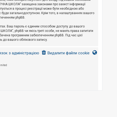
ЛОГІЧНА ШКОЛА” захищена законами про захист інформації
питується в процесі реєстрації може бути необхідною або
с буде загальнодоступною. Крім того, в налаштуваннях вашого
зпеченням phpBB.
йтах. Ваш пароль є єдиним способом доступу до вашого
 ШКОЛА”, phpBB чи якісь треті особи, не мають права запитати
дбачена програмним забезпеченням phpBB. Під час цієї
ь до вашого облікового запису.
язок з адміністрацією
Видалити файли cookie
imited