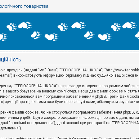
ологічного товариства
ційність
ідрозділи (надалі “ми”, “наш”, “ТЕРІОЛОГІЧНА ШКОЛА”, “http://www.terioshkola.
eams”) використовують інформацію, отриману під час будь-якої вашої сесії (н
ерегляд “ТЕРІОЛОГІЧНА ШКОЛА” призведе до створення програмним забезпече
ів вашого браузера на вашому комп'ютері. Перші два файли cookies містять ли
оматично присвоюються вам програмним забезпеченням phpBB. Третій файл cook
формації про те, які теми вже були переглянуті вами, збільшуючи зручність
ння файлів cookies, які не стосуються програмного забезпечення phpBB, одн
печенням phpBB. Друге джерело одержання інформації про вас є дані, які ви 
далі “анонімні повідомлення”), дані вказані при реєстрації на “ТЕРІОЛОГІЧН
відомлення”).
воляє ідентифікувати вас (надалі “ваше ім'я користувача”), індивідуальний п