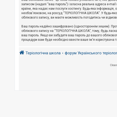
е
з
записом (надалі “ваш пароль”) і власна реальна адреса e-mai
в
країни, яка надає нам послуги хостингу. Будь-яка інформація, 
і
необов'язковою, на розсуд “ТЕРІОЛОГІЧНА ШКОЛА”. У будь-яком
д
облікового запису, ви маєте можливість погодитись чи відмов
п
о
в
Ваш пароль надійно зашифровано (одностороннім хешем). Прот
і
облікового запису на “ТЕРІОЛОГІЧНА ШКОЛА”, тому, будь ласка,
д
ваш пароль. Якщо ви забудете ваш пароль до вашого обліковог
е
процедури вам буде необхідно ввести ваше ім'я користувача т
й
Теріологічна школа
форум Українського теріоло
А
к
т
и
Clean
в
н
і
т
е
м
и
П
о
ш
у