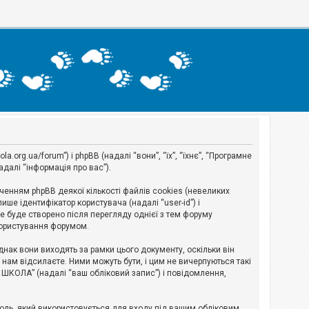
org.ua/forum”) і phpBB (надалі “вони”, “їх”, “їхнє”, “Програмне
адалі “інформація про вас”).
нням phpBB деякої кількості файлів cookies (невеликих
ше ідентифікатор користувача (надалі “user-id”) і
ie буде створено після перегляду однієї з тем форуму
 користування форумом.
ак вони виходять за рамки цього документу, оскільки він
нам відсилаєте. Ними можуть бути, і цим не вичерпуються такі
А ШКОЛА” (надалі “ваш обліковий запис”) і повідомлення,
ароль, який використовується для входу під вашим обліковим