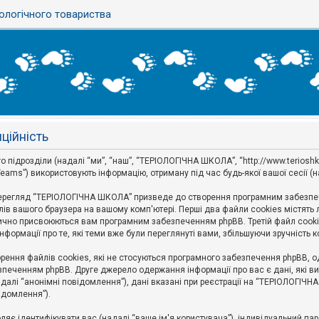
ологічного товариства
ційність
ідрозділи (надалі “ми”, “наш”, “ТЕРІОЛОГІЧНА ШКОЛА”, “http://www.terioshkola.
eams”) використовують інформацію, отриману під час будь-якої вашої сесії (н
ерегляд “ТЕРІОЛОГІЧНА ШКОЛА” призведе до створення програмним забезпече
ів вашого браузера на вашому комп'ютері. Перші два файли cookies містять ли
оматично присвоюються вам програмним забезпеченням phpBB. Третій файл cook
формації про те, які теми вже були переглянуті вами, збільшуючи зручність
ння файлів cookies, які не стосуються програмного забезпечення phpBB, одн
печенням phpBB. Друге джерело одержання інформації про вас є дані, які ви 
далі “анонімні повідомлення”), дані вказані при реєстрації на “ТЕРІОЛОГІЧН
відомлення”).
воляє ідентифікувати вас (надалі “ваше ім'я користувача”), індивідуальний п