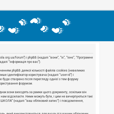
org.ua/forum”) і phpBB (надалі “вони”, “їх”, “їхнє”, “Програмне
адалі “інформація про вас”).
нням phpBB деякої кількості файлів cookies (невеликих
ше ідентифікатор користувача (надалі “user-id”) і
ie буде створено після перегляду однієї з тем форуму
 користування форумом.
ак вони виходять за рамки цього документу, оскільки він
нам відсилаєте. Ними можуть бути, і цим не вичерпуються такі
А ШКОЛА” (надалі “ваш обліковий запис”) і повідомлення,
ароль, який використовується для входу під вашим обліковим