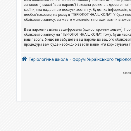
е
з
записом (надалі “ваш пароль”) і власна реальна адреса e-mai
в
країни, яка надає нам послуги хостингу. Будь-яка інформація, 
і
необов'язковою, на розсуд “ТЕРІОЛОГІЧНА ШКОЛА”. У будь-яком
д
облікового запису, ви маєте можливість погодитись чи відмов
п
о
в
Ваш пароль надійно зашифровано (одностороннім хешем). Прот
і
облікового запису на “ТЕРІОЛОГІЧНА ШКОЛА”, тому, будь ласка,
д
ваш пароль. Якщо ви забудете ваш пароль до вашого обліковог
е
процедури вам буде необхідно ввести ваше ім'я користувача т
й
Теріологічна школа
форум Українського теріоло
А
к
т
и
Clean
в
н
і
т
е
м
и
П
о
ш
у