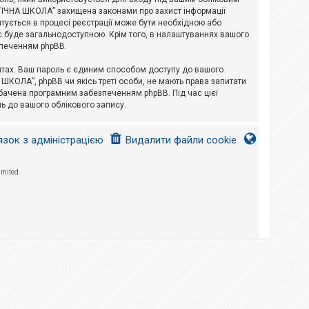
ЛОГІЧНА ШКОЛА” захищена законами про захист інформації
питується в процесі реєстрації може бути необхідною або
с буде загальнодоступною. Крім того, в налаштуваннях вашого
зпеченням phpBB.
йтах. Ваш пароль є єдиним способом доступу до вашого
 ШКОЛА”, phpBB чи якісь треті особи, не мають права запитати
дбачена програмним забезпеченням phpBB. Під час цієї
ь до вашого облікового запису.
язок з адміністрацією
Видалити файли cookie
imited