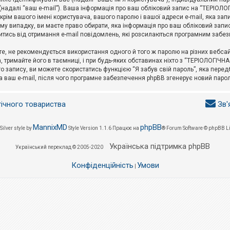
l (надалі “ваш e-mail”). Ваша інформація про ваш обліковий запис на “ТЕРІО
окрім вашого імені користувача, вашого паролю і вашої адреси e-mail, яка за
у випадку, ви маєте право обирати, яка інформація про ваш обліковий запи
итись від отримання e-mail повідомлень, які розсилаються програмним забе
е, не рекомендується використання одного й того ж паролю на різних вебса
 тримайте його в таємниці, і при будь-яких обставинах ніхто з “ТЕРІОЛОГІЧНА
о запису, ви можете скористатись функцією “Я забув свій пароль”, яка пере
а ваш e-mail, після чого програмне забезпечення phpBB згенерує новий парол
гічного товариства
Зв'
MannixMD
phpBB
Silver style by
Style Version 1.1.6
Працює на
® Forum Software © phpBB L
Українська підтримка phpBB
Український переклад © 2005-2020
Конфіденційність
Умови
|