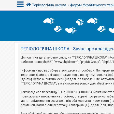
Теріологічна школа
форум Українського тері
В
х
і
д
ТЕРІОЛОГІЧНА ШКОЛА - Заява про конфіден
Р
е
є
Ця політика детально пояснює, як “ТЕРІОЛОГІЧНА ШКОЛА” і його п
с
забезпечення phpBB”, “www.phpbb.com”, “phpBB Group”, “phpBB T
т
р
Інформація про вас збирається двома способами. По перше, п
а
текстових файлів, які завантажуються в папку тимчасових файл
ц
і
ідентифікатор анонімної сесії (надалі “session-id”), які авт
я
“ТЕРІОЛОГІЧНА ШКОЛА”, він використовується для зберігання ін
Також під час перегляду “ТЕРІОЛОГІЧНА ШКОЛА”можливе створе
Т
поширюється виключно на сторінки, створені програмним забез
е
дані: повідомлення розміщені під обліковим записом гостя (на
м
розміщені вами після реєстрації і авторизації (надалі “ваші по
и
б
Ваш обліковий запис - це обов'язково унікальне ім'я, яке доз