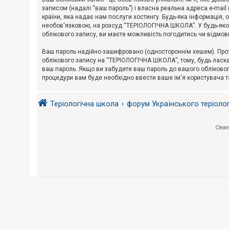
е
з
записом (надалі “ваш пароль”) і власна реальна адреса e-mai
в
країни, яка надає нам послуги хостингу. Будь-яка інформація, 
і
необов'язковою, на розсуд “ТЕРІОЛОГІЧНА ШКОЛА”. У будь-яком
д
облікового запису, ви маєте можливість погодитись чи відмов
п
о
в
Ваш пароль надійно зашифровано (одностороннім хешем). Прот
і
облікового запису на “ТЕРІОЛОГІЧНА ШКОЛА”, тому, будь ласка,
д
ваш пароль. Якщо ви забудете ваш пароль до вашого обліковог
е
процедури вам буде необхідно ввести ваше ім'я користувача т
й
Теріологічна школа
форум Українського теріоло
А
к
т
и
Clean
в
н
і
т
е
м
и
П
о
ш
у