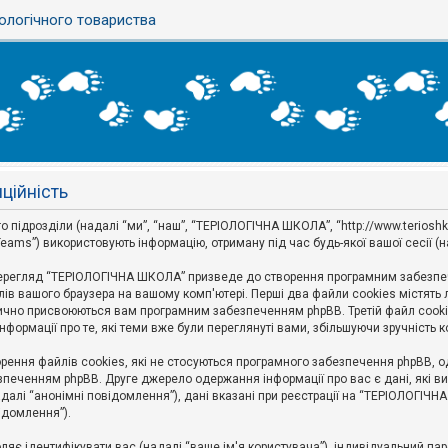
ологічного товариства
ційність
ідрозділи (надалі “ми”, “наш”, “ТЕРІОЛОГІЧНА ШКОЛА”, “http://www.terioshkola.
eams”) використовують інформацію, отриману під час будь-якої вашої сесії (н
ерегляд “ТЕРІОЛОГІЧНА ШКОЛА” призведе до створення програмним забезпече
ів вашого браузера на вашому комп'ютері. Перші два файли cookies містять ли
оматично присвоюються вам програмним забезпеченням phpBB. Третій файл cook
формації про те, які теми вже були переглянуті вами, збільшуючи зручність
ння файлів cookies, які не стосуються програмного забезпечення phpBB, одн
печенням phpBB. Друге джерело одержання інформації про вас є дані, які ви 
далі “анонімні повідомлення”), дані вказані при реєстрації на “ТЕРІОЛОГІЧН
відомлення”).
воляє ідентифікувати вас (надалі “ваше ім'я користувача”), індивідуальний п