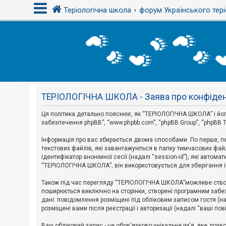
Теріологічна школа
форум Українського тері
В
х
і
д
ТЕРІОЛОГІЧНА ШКОЛА - Заява про конфіден
Р
е
є
Ця політика детально пояснює, як “ТЕРІОЛОГІЧНА ШКОЛА” і його п
с
забезпечення phpBB”, “www.phpbb.com”, “phpBB Group”, “phpBB T
т
р
Інформація про вас збирається двома способами. По перше, п
а
текстових файлів, які завантажуються в папку тимчасових файл
ц
і
ідентифікатор анонімної сесії (надалі “session-id”), які авт
я
“ТЕРІОЛОГІЧНА ШКОЛА”, він використовується для зберігання ін
Також під час перегляду “ТЕРІОЛОГІЧНА ШКОЛА”можливе створе
Т
поширюється виключно на сторінки, створені програмним забез
е
дані: повідомлення розміщені під обліковим записом гостя (на
м
розміщені вами після реєстрації і авторизації (надалі “ваші по
и
б
Ваш обліковий запис - це обов'язково унікальне ім'я, яке доз