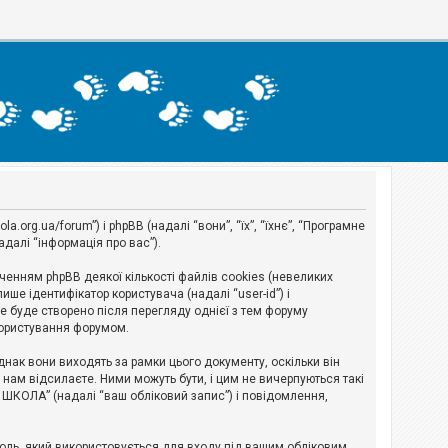
org.ua/forum”) і phpBB (надалі “вони”, “їх”, “їхнє”, “Програмне
адалі “інформація про вас”).
нням phpBB деякої кількості файлів cookies (невеликих
ше ідентифікатор користувача (надалі “user-id”) і
ie буде створено після перегляду однієї з тем форуму
 користування форумом.
ак вони виходять за рамки цього документу, оскільки він
нам відсилаєте. Ними можуть бути, і цим не вичерпуються такі
А ШКОЛА” (надалі “ваш обліковий запис”) і повідомлення,
ароль, який використовується для входу під вашим обліковим