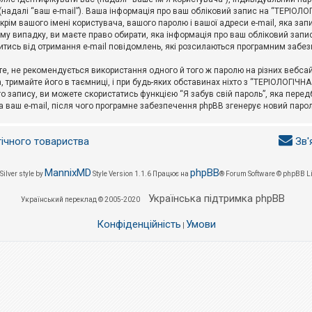
l (надалі “ваш e-mail”). Ваша інформація про ваш обліковий запис на “ТЕРІО
окрім вашого імені користувача, вашого паролю і вашої адреси e-mail, яка за
у випадку, ви маєте право обирати, яка інформація про ваш обліковий запи
итись від отримання e-mail повідомлень, які розсилаються програмним забе
е, не рекомендується використання одного й того ж паролю на різних вебса
 тримайте його в таємниці, і при будь-яких обставинах ніхто з “ТЕРІОЛОГІЧНА
о запису, ви можете скористатись функцією “Я забув свій пароль”, яка пере
а ваш e-mail, після чого програмне забезпечення phpBB згенерує новий парол
гічного товариства
Зв'
MannixMD
phpBB
Silver style by
Style Version 1.1.6
Працює на
® Forum Software © phpBB L
Українська підтримка phpBB
Український переклад © 2005-2020
Конфіденційність
Умови
|