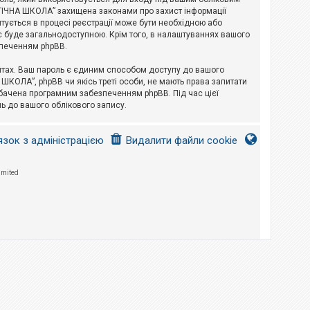
ЛОГІЧНА ШКОЛА” захищена законами про захист інформації
питується в процесі реєстрації може бути необхідною або
с буде загальнодоступною. Крім того, в налаштуваннях вашого
зпеченням phpBB.
йтах. Ваш пароль є єдиним способом доступу до вашого
 ШКОЛА”, phpBB чи якісь треті особи, не мають права запитати
дбачена програмним забезпеченням phpBB. Під час цієї
ь до вашого облікового запису.
язок з адміністрацією
Видалити файли cookie
imited