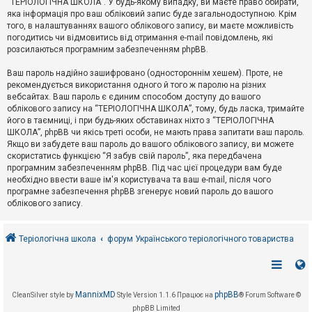
“ТЕРІОЛОГІЧНА ШКОЛА”. У будь-якому випадку, ви маєте право обирати,
к
яка інформація про ваш обліковий запис буде загальнодоступною. Крім
того, в налаштуваннях вашого облікового запису, ви маєте можливість
погодитись чи відмовитись від отримання e-mail повідомлень, які
Д
розсилаються програмним забезпеченням phpBB.
о
п
Ваш пароль надійно зашифровано (одностороннім хешем). Проте, не
о
рекомендується використання одного й того ж паролю на різних
м
о
вебсайтах. Ваш пароль є єдиним способом доступу до вашого
г
облікового запису на “ТЕРІОЛОГІЧНА ШКОЛА”, тому, будь ласка, тримайте
а
його в таємниці, і при будь-яких обставинах ніхто з “ТЕРІОЛОГІЧНА
ШКОЛА”, phpBB чи якісь треті особи, не мають права запитати ваш пароль.
Якщо ви забудете ваш пароль до вашого облікового запису, ви можете
скористатись функцією “Я забув свій пароль”, яка передбачена
програмним забезпеченням phpBB. Під час цієї процедури вам буде
необхідно ввести ваше ім'я користувача та ваш e-mail, після чого
програмне забезпечення phpBB згенерує новий пароль до вашого
облікового запису.
Теріологічна школа
форум Українського теріологічного товариства
MannixMD
phpBB
CleanSilver style by
Style Version 1.1.6
Працює на
® Forum Software ©
phpBB Limited