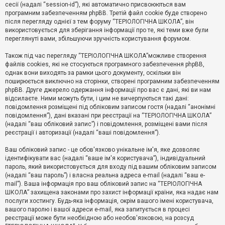
е
сесії (надалі “session-id”), які автоматично присвоюються вам
з
програмним забезпеченням phpBB. Третій файл cookie буде створено
в
і
після перегляду однієї з тем форуму “ТЕРІОЛОГІЧНА ШКОЛА”, він
д
використовується для зберігання інформації про те, які теми вже були
п
переглянуті вами, збільшуючи зручність користування форумом.
о
в
Також під час перегляду “ТЕРІОЛОГІЧНА ШКОЛА”можливе створення
і
д
файлів cookies, які не стосуються програмного забезпечення phpBB,
е
однак вони виходять за рамки цього документу, оскільки він
й
поширюється виключно на сторінки, створені програмним забезпеченням
phpBB. Друге джерело одержання інформації про вас є дані, які ви нам
відсилаєте. Ними можуть бути, і цим не вичерпуються такі дані:
А
повідомлення розміщені під обліковим записом гостя (надалі “анонімні
к
повідомлення”), дані вказані при реєстрації на “ТЕРІОЛОГІЧНА ШКОЛА”
т
(надалі “ваш обліковий запис”) і повідомлення, розміщені вами після
и
реєстрації і авторизації (надалі “ваші повідомлення”).
в
н
і
Ваш обліковий запис - це обов'язково унікальне ім'я, яке дозволяє
т
ідентифікувати вас (надалі “ваше ім'я користувача”), індивідуальний
е
пароль, який використовується для входу під вашим обліковим записом
м
и
(надалі “ваш пароль”) і власна реальна адреса e-mail (надалі “ваш e-
mail”). Ваша інформація про ваш обліковий запис на “ТЕРІОЛОГІЧНА
ШКОЛА” захищена законами про захист інформації країни, яка надає нам
послуги хостингу. Будь-яка інформація, окрім вашого імені користувача,
П
вашого паролю і вашої адреси e-mail, яка запитується в процесі
о
ш
реєстрації може бути необхідною або необов'язковою, на розсуд
у