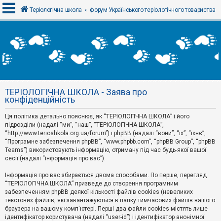
Теріологічна школа
форум Українського теріологічного товариства
В
х
і
д
ТЕРІОЛОГІЧНА ШКОЛА - Заява про
Р
конфіденційність
е
є
Ця політика детально пояснює, як “ТЕРІОЛОГІЧНА ШКОЛА” і його
с
т
підрозділи (надалі “ми”, “наш”, “ТЕРІОЛОГІЧНА ШКОЛА”,
р
“http://www.terioshkola.org.ua/forum”) і phpBB (надалі “вони”, “їх”, “їхнє”,
а
“Програмне забезпечення phpBB”, “www.phpbb.com”, “phpBB Group”, “phpBB
ц
Teams”) використовують інформацію, отриману під час будь-якої вашої
і
сесії (надалі “інформація про вас”).
я
Інформація про вас збирається двома способами. По перше, перегляд
“ТЕРІОЛОГІЧНА ШКОЛА” призведе до створення програмним
Т
забезпеченням phpBB деякої кількості файлів cookies (невеликих
е
м
текстових файлів, які завантажуються в папку тимчасових файлів вашого
и
браузера на вашому комп'ютері. Перші два файли cookies містять лише
б
ідентифікатор користувача (надалі “user-id”) і ідентифікатор анонімної