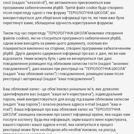
е
сесії (надалі “session-id”), які автоматично присвоюються вам
з
програмним забезпеченням phpBB. Третій файл cookie буде створено
в
і
після перегляду однієї з тем форуму “ТЕРІОЛОГІЧНА ШКОЛА”, він
д
використовується для зберігання інформації про те, які теми вже були
п
переглянуті вами, збільшуючи зручність користування форумом.
о
в
Також під час перегляду “ТЕРІОЛОГІЧНА ШКОЛА”можливе створення
і
д
файлів cookies, які не стосуються програмного забезпечення phpBB,
е
однак вони виходять за рамки цього документу, оскільки він
й
поширюється виключно на сторінки, створені програмним забезпеченням
phpBB. Друге джерело одержання інформації про вас є дані, які ви нам
відсилаєте. Ними можуть бути, і цим не вичерпуються такі дані:
А
повідомлення розміщені під обліковим записом гостя (надалі “анонімні
к
повідомлення”), дані вказані при реєстрації на “ТЕРІОЛОГІЧНА ШКОЛА”
т
(надалі “ваш обліковий запис”) і повідомлення, розміщені вами після
и
реєстрації і авторизації (надалі “ваші повідомлення”).
в
н
і
Ваш обліковий запис - це обов'язково унікальне ім'я, яке дозволяє
т
ідентифікувати вас (надалі “ваше ім'я користувача”), індивідуальний
е
пароль, який використовується для входу під вашим обліковим записом
м
и
(надалі “ваш пароль”) і власна реальна адреса e-mail (надалі “ваш e-
mail”). Ваша інформація про ваш обліковий запис на “ТЕРІОЛОГІЧНА
ШКОЛА” захищена законами про захист інформації країни, яка надає нам
послуги хостингу. Будь-яка інформація, окрім вашого імені користувача,
П
вашого паролю і вашої адреси e-mail, яка запитується в процесі
о
ш
реєстрації може бути необхідною або необов'язковою, на розсуд
у