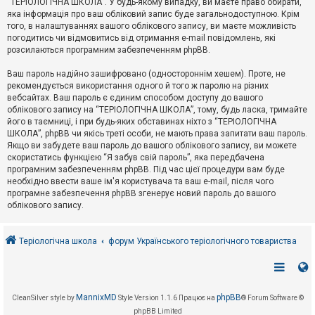
“ТЕРІОЛОГІЧНА ШКОЛА”. У будь-якому випадку, ви маєте право обирати,
к
яка інформація про ваш обліковий запис буде загальнодоступною. Крім
того, в налаштуваннях вашого облікового запису, ви маєте можливість
погодитись чи відмовитись від отримання e-mail повідомлень, які
Д
розсилаються програмним забезпеченням phpBB.
о
п
Ваш пароль надійно зашифровано (одностороннім хешем). Проте, не
о
рекомендується використання одного й того ж паролю на різних
м
о
вебсайтах. Ваш пароль є єдиним способом доступу до вашого
г
облікового запису на “ТЕРІОЛОГІЧНА ШКОЛА”, тому, будь ласка, тримайте
а
його в таємниці, і при будь-яких обставинах ніхто з “ТЕРІОЛОГІЧНА
ШКОЛА”, phpBB чи якісь треті особи, не мають права запитати ваш пароль.
Якщо ви забудете ваш пароль до вашого облікового запису, ви можете
скористатись функцією “Я забув свій пароль”, яка передбачена
програмним забезпеченням phpBB. Під час цієї процедури вам буде
необхідно ввести ваше ім'я користувача та ваш e-mail, після чого
програмне забезпечення phpBB згенерує новий пароль до вашого
облікового запису.
Теріологічна школа
форум Українського теріологічного товариства
MannixMD
phpBB
CleanSilver style by
Style Version 1.1.6
Працює на
® Forum Software ©
phpBB Limited