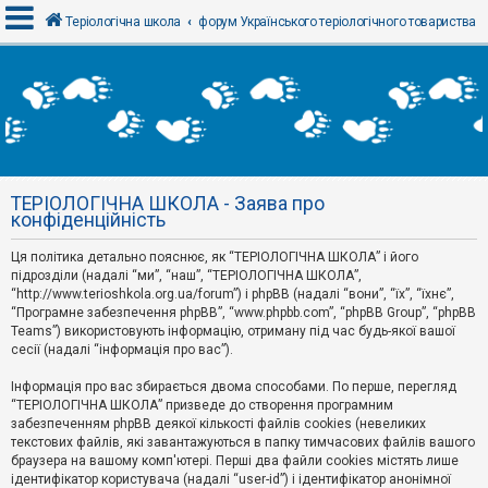
Теріологічна школа
форум Українського теріологічного товариства
В
х
і
д
ТЕРІОЛОГІЧНА ШКОЛА - Заява про
Р
конфіденційність
е
є
Ця політика детально пояснює, як “ТЕРІОЛОГІЧНА ШКОЛА” і його
с
т
підрозділи (надалі “ми”, “наш”, “ТЕРІОЛОГІЧНА ШКОЛА”,
р
“http://www.terioshkola.org.ua/forum”) і phpBB (надалі “вони”, “їх”, “їхнє”,
а
“Програмне забезпечення phpBB”, “www.phpbb.com”, “phpBB Group”, “phpBB
ц
Teams”) використовують інформацію, отриману під час будь-якої вашої
і
сесії (надалі “інформація про вас”).
я
Інформація про вас збирається двома способами. По перше, перегляд
“ТЕРІОЛОГІЧНА ШКОЛА” призведе до створення програмним
Т
забезпеченням phpBB деякої кількості файлів cookies (невеликих
е
м
текстових файлів, які завантажуються в папку тимчасових файлів вашого
и
браузера на вашому комп'ютері. Перші два файли cookies містять лише
б
ідентифікатор користувача (надалі “user-id”) і ідентифікатор анонімної