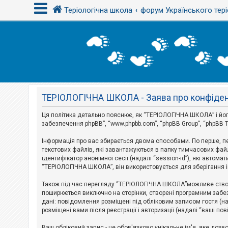
Теріологічна школа
форум Українського тері
В
х
і
д
ТЕРІОЛОГІЧНА ШКОЛА - Заява про конфіден
Р
е
є
Ця політика детально пояснює, як “ТЕРІОЛОГІЧНА ШКОЛА” і його п
с
забезпечення phpBB”, “www.phpbb.com”, “phpBB Group”, “phpBB T
т
р
Інформація про вас збирається двома способами. По перше, п
а
текстових файлів, які завантажуються в папку тимчасових файл
ц
і
ідентифікатор анонімної сесії (надалі “session-id”), які авт
я
“ТЕРІОЛОГІЧНА ШКОЛА”, він використовується для зберігання ін
Також під час перегляду “ТЕРІОЛОГІЧНА ШКОЛА”можливе створе
Т
поширюється виключно на сторінки, створені програмним забез
е
дані: повідомлення розміщені під обліковим записом гостя (на
м
розміщені вами після реєстрації і авторизації (надалі “ваші по
и
б
Ваш обліковий запис - це обов'язково унікальне ім'я, яке доз