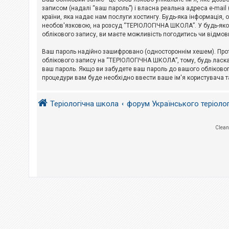
е
з
записом (надалі “ваш пароль”) і власна реальна адреса e-mai
в
країни, яка надає нам послуги хостингу. Будь-яка інформація, 
і
необов'язковою, на розсуд “ТЕРІОЛОГІЧНА ШКОЛА”. У будь-яком
д
облікового запису, ви маєте можливість погодитись чи відмов
п
о
в
Ваш пароль надійно зашифровано (одностороннім хешем). Прот
і
облікового запису на “ТЕРІОЛОГІЧНА ШКОЛА”, тому, будь ласка,
д
ваш пароль. Якщо ви забудете ваш пароль до вашого обліковог
е
процедури вам буде необхідно ввести ваше ім'я користувача т
й
Теріологічна школа
форум Українського теріоло
А
к
т
и
Clean
в
н
і
т
е
м
и
П
о
ш
у