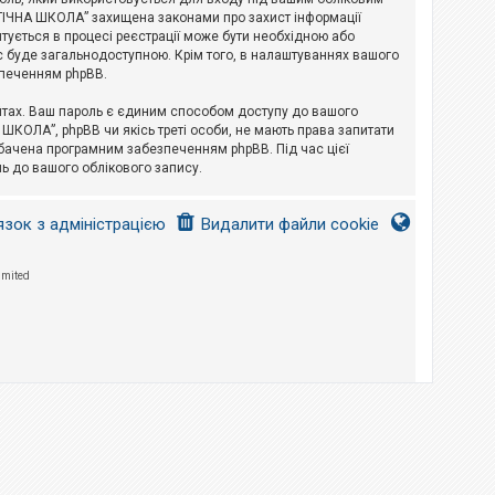
ЛОГІЧНА ШКОЛА” захищена законами про захист інформації
питується в процесі реєстрації може бути необхідною або
с буде загальнодоступною. Крім того, в налаштуваннях вашого
зпеченням phpBB.
йтах. Ваш пароль є єдиним способом доступу до вашого
 ШКОЛА”, phpBB чи якісь треті особи, не мають права запитати
дбачена програмним забезпеченням phpBB. Під час цієї
ь до вашого облікового запису.
язок з адміністрацією
Видалити файли cookie
imited