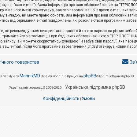
l (надалі “ваш e-mail”). Ваша інформація про ваш обліковий запис на “ТЕРІО
окрім вашого імені користувача, вашого паролю і вашої адреси e-mail, яка за
у випадку, ви маєте право обирати, яка інформація про ваш обліковий запи
итись від отримання e-mail повідомлень, які розсилаються програмним забе
е, не рекомендується використання одного й того ж паролю на різних вебса
 тримайте його в таємниці, і при будь-яких обставинах ніхто з “ТЕРІОЛОГІЧНА
о запису, ви можете скористатись функцією “Я забув свій пароль”, яка пере
а ваш e-mail, після чого програмне забезпечення phpBB згенерує новий парол
гічного товариства
Зв'
MannixMD
phpBB
Silver style by
Style Version 1.1.6
Працює на
® Forum Software © phpBB L
Українська підтримка phpBB
Український переклад © 2005-2020
Конфіденційність
Умови
|