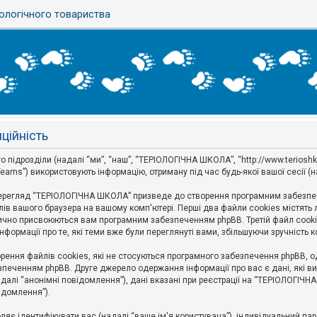
ологічного товариства
ційність
ідрозділи (надалі “ми”, “наш”, “ТЕРІОЛОГІЧНА ШКОЛА”, “http://www.terioshkola.
eams”) використовують інформацію, отриману під час будь-якої вашої сесії (н
ерегляд “ТЕРІОЛОГІЧНА ШКОЛА” призведе до створення програмним забезпече
ів вашого браузера на вашому комп'ютері. Перші два файли cookies містять ли
оматично присвоюються вам програмним забезпеченням phpBB. Третій файл cook
формації про те, які теми вже були переглянуті вами, збільшуючи зручність
ння файлів cookies, які не стосуються програмного забезпечення phpBB, одн
печенням phpBB. Друге джерело одержання інформації про вас є дані, які ви 
далі “анонімні повідомлення”), дані вказані при реєстрації на “ТЕРІОЛОГІЧН
відомлення”).
воляє ідентифікувати вас (надалі “ваше ім'я користувача”), індивідуальний п