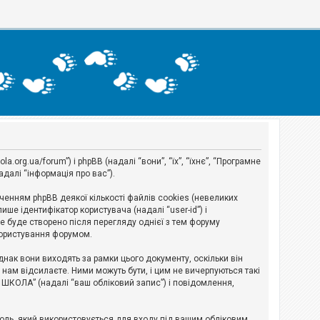
org.ua/forum”) і phpBB (надалі “вони”, “їх”, “їхнє”, “Програмне
адалі “інформація про вас”).
нням phpBB деякої кількості файлів cookies (невеликих
ше ідентифікатор користувача (надалі “user-id”) і
ie буде створено після перегляду однієї з тем форуму
 користування форумом.
ак вони виходять за рамки цього документу, оскільки він
нам відсилаєте. Ними можуть бути, і цим не вичерпуються такі
А ШКОЛА” (надалі “ваш обліковий запис”) і повідомлення,
ароль, який використовується для входу під вашим обліковим