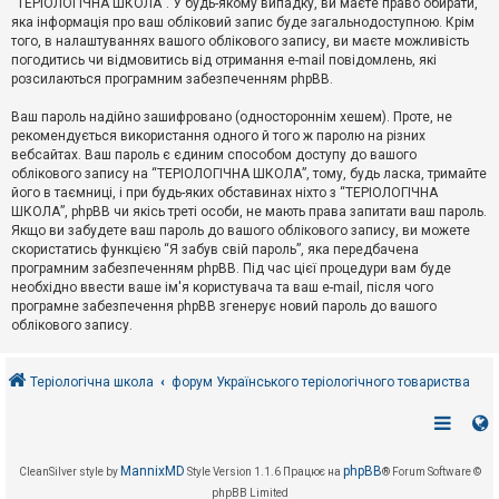
“ТЕРІОЛОГІЧНА ШКОЛА”. У будь-якому випадку, ви маєте право обирати,
к
яка інформація про ваш обліковий запис буде загальнодоступною. Крім
того, в налаштуваннях вашого облікового запису, ви маєте можливість
погодитись чи відмовитись від отримання e-mail повідомлень, які
Д
розсилаються програмним забезпеченням phpBB.
о
п
Ваш пароль надійно зашифровано (одностороннім хешем). Проте, не
о
рекомендується використання одного й того ж паролю на різних
м
о
вебсайтах. Ваш пароль є єдиним способом доступу до вашого
г
облікового запису на “ТЕРІОЛОГІЧНА ШКОЛА”, тому, будь ласка, тримайте
а
його в таємниці, і при будь-яких обставинах ніхто з “ТЕРІОЛОГІЧНА
ШКОЛА”, phpBB чи якісь треті особи, не мають права запитати ваш пароль.
Якщо ви забудете ваш пароль до вашого облікового запису, ви можете
скористатись функцією “Я забув свій пароль”, яка передбачена
програмним забезпеченням phpBB. Під час цієї процедури вам буде
необхідно ввести ваше ім'я користувача та ваш e-mail, після чого
програмне забезпечення phpBB згенерує новий пароль до вашого
облікового запису.
Теріологічна школа
форум Українського теріологічного товариства
MannixMD
phpBB
CleanSilver style by
Style Version 1.1.6
Працює на
® Forum Software ©
phpBB Limited