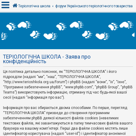
Теріологічна школа
форум Українського теріологічного товариства
В
х
і
д
ТЕРІОЛОГІЧНА ШКОЛА - Заява про
Р
конфіденційність
е
є
Ця політика детально пояснює, як “ТЕРІОЛОГІЧНА ШКОЛА” і його
с
т
підрозділи (надалі “ми”, “наш”, “ТЕРІОЛОГІЧНА ШКОЛА”,
р
“http://www.terioshkola.org.ua/forum”) і phpBB (надалі “вони”, “їх”, “їхнє”,
а
“Програмне забезпечення phpBB”, “www.phpbb.com”, “phpBB Group”, “phpBB
ц
Teams”) використовують інформацію, отриману під час будь-якої вашої
і
сесії (надалі “інформація про вас”).
я
Інформація про вас збирається двома способами. По перше, перегляд
“ТЕРІОЛОГІЧНА ШКОЛА” призведе до створення програмним
Т
забезпеченням phpBB деякої кількості файлів cookies (невеликих
е
м
текстових файлів, які завантажуються в папку тимчасових файлів вашого
и
браузера на вашому комп'ютері. Перші два файли cookies містять лише
б
ідентифікатор користувача (надалі “user-id”) і ідентифікатор анонімної