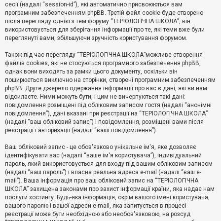
е
сесії (надалі “session-id”), які автоматично присвоюються вам
з
програмним забезпеченням phpBB. Третій файл cookie буде створено
в
і
після перегляду однієї з тем форуму “ТЕРІОЛОГІЧНА ШКОЛА”, він
д
використовується для зберігання інформації про те, які теми вже були
п
переглянуті вами, збільшуючи зручність користування форумом.
о
в
Також під час перегляду “ТЕРІОЛОГІЧНА ШКОЛА”можливе створення
і
д
файлів cookies, які не стосуються програмного забезпечення phpBB,
е
однак вони виходять за рамки цього документу, оскільки він
й
поширюється виключно на сторінки, створені програмним забезпеченням
phpBB. Друге джерело одержання інформації про вас є дані, які ви нам
відсилаєте. Ними можуть бути, і цим не вичерпуються такі дані:
А
повідомлення розміщені під обліковим записом гостя (надалі “анонімні
к
повідомлення”), дані вказані при реєстрації на “ТЕРІОЛОГІЧНА ШКОЛА”
т
(надалі “ваш обліковий запис”) і повідомлення, розміщені вами після
и
реєстрації і авторизації (надалі “ваші повідомлення”).
в
н
і
Ваш обліковий запис - це обов'язково унікальне ім'я, яке дозволяє
т
ідентифікувати вас (надалі “ваше ім'я користувача”), індивідуальний
е
пароль, який використовується для входу під вашим обліковим записом
м
и
(надалі “ваш пароль”) і власна реальна адреса e-mail (надалі “ваш e-
mail”). Ваша інформація про ваш обліковий запис на “ТЕРІОЛОГІЧНА
ШКОЛА” захищена законами про захист інформації країни, яка надає нам
послуги хостингу. Будь-яка інформація, окрім вашого імені користувача,
П
вашого паролю і вашої адреси e-mail, яка запитується в процесі
о
ш
реєстрації може бути необхідною або необов'язковою, на розсуд
у