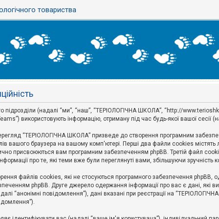
ологічного товариства
ційність
ідрозділи (надалі “ми”, “наш”, “ТЕРІОЛОГІЧНА ШКОЛА”, “http://www.terioshkola.
eams”) використовують інформацію, отриману під час будь-якої вашої сесії (н
ерегляд “ТЕРІОЛОГІЧНА ШКОЛА” призведе до створення програмним забезпече
ів вашого браузера на вашому комп'ютері. Перші два файли cookies містять ли
оматично присвоюються вам програмним забезпеченням phpBB. Третій файл cook
формації про те, які теми вже були переглянуті вами, збільшуючи зручність
ння файлів cookies, які не стосуються програмного забезпечення phpBB, одн
печенням phpBB. Друге джерело одержання інформації про вас є дані, які ви 
далі “анонімні повідомлення”), дані вказані при реєстрації на “ТЕРІОЛОГІЧН
відомлення”).
воляє ідентифікувати вас (надалі “ваше ім'я користувача”), індивідуальний п