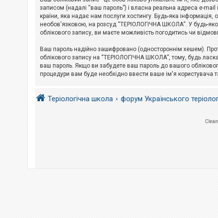
е
з
записом (надалі “ваш пароль”) і власна реальна адреса e-mai
в
країни, яка надає нам послуги хостингу. Будь-яка інформація, 
і
необов'язковою, на розсуд “ТЕРІОЛОГІЧНА ШКОЛА”. У будь-яком
д
облікового запису, ви маєте можливість погодитись чи відмов
п
о
в
Ваш пароль надійно зашифровано (одностороннім хешем). Прот
і
облікового запису на “ТЕРІОЛОГІЧНА ШКОЛА”, тому, будь ласка,
д
ваш пароль. Якщо ви забудете ваш пароль до вашого обліковог
е
процедури вам буде необхідно ввести ваше ім'я користувача т
й
Теріологічна школа
форум Українського теріоло
А
к
т
и
Clean
в
н
і
т
е
м
и
П
о
ш
у