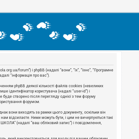
org.ua/forum”) і phpBB (надалі “вони”, “їх”, “їхнє”, “Програмне
адалі “інформація про вас”).
нням phpBB деякої кількості файлів cookies (невеликих
ше ідентифікатор користувача (надалі “user-id”) і
ie буде створено після перегляду однієї з тем форуму
 користування форумом.
ак вони виходять за рамки цього документу, оскільки він
нам відсилаєте. Ними можуть бути, і цим не вичерпуються такі
А ШКОЛА” (надалі “ваш обліковий запис”) і повідомлення,
ароль, який використовується для входу під вашим обліковим