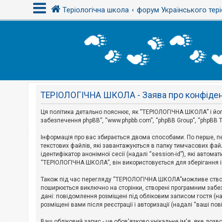
Теріологічна школа
форум Українського тері
В
х
і
д
ТЕРІОЛОГІЧНА ШКОЛА - Заява про конфіден
Р
е
є
Ця політика детально пояснює, як “ТЕРІОЛОГІЧНА ШКОЛА” і його п
с
забезпечення phpBB”, “www.phpbb.com”, “phpBB Group”, “phpBB T
т
р
Інформація про вас збирається двома способами. По перше, п
а
текстових файлів, які завантажуються в папку тимчасових файл
ц
і
ідентифікатор анонімної сесії (надалі “session-id”), які авт
я
“ТЕРІОЛОГІЧНА ШКОЛА”, він використовується для зберігання ін
Також під час перегляду “ТЕРІОЛОГІЧНА ШКОЛА”можливе створе
Т
поширюється виключно на сторінки, створені програмним забез
е
дані: повідомлення розміщені під обліковим записом гостя (на
м
розміщені вами після реєстрації і авторизації (надалі “ваші по
и
б
Ваш обліковий запис - це обов'язково унікальне ім'я, яке доз