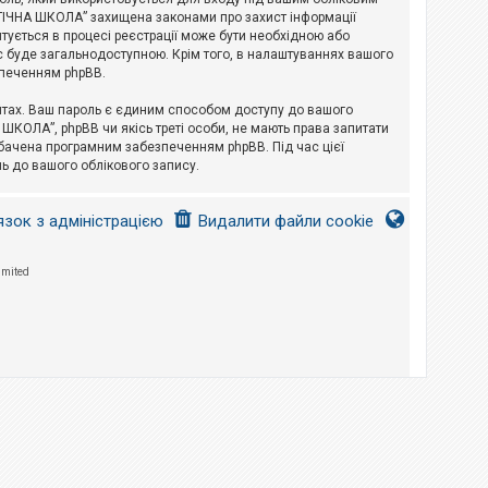
ЛОГІЧНА ШКОЛА” захищена законами про захист інформації
питується в процесі реєстрації може бути необхідною або
с буде загальнодоступною. Крім того, в налаштуваннях вашого
зпеченням phpBB.
йтах. Ваш пароль є єдиним способом доступу до вашого
 ШКОЛА”, phpBB чи якісь треті особи, не мають права запитати
дбачена програмним забезпеченням phpBB. Під час цієї
ь до вашого облікового запису.
язок з адміністрацією
Видалити файли cookie
imited