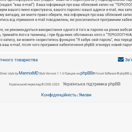
l (надалі “ваш e-mail”). Ваша інформація про ваш обліковий запис на “ТЕРІО
окрім вашого імені користувача, вашого паролю і вашої адреси e-mail, яка за
у випадку, ви маєте право обирати, яка інформація про ваш обліковий запи
итись від отримання e-mail повідомлень, які розсилаються програмним забе
е, не рекомендується використання одного й того ж паролю на різних вебса
 тримайте його в таємниці, і при будь-яких обставинах ніхто з “ТЕРІОЛОГІЧНА
о запису, ви можете скористатись функцією “Я забув свій пароль”, яка пере
а ваш e-mail, після чого програмне забезпечення phpBB згенерує новий парол
гічного товариства
Зв'
MannixMD
phpBB
Silver style by
Style Version 1.1.6
Працює на
® Forum Software © phpBB L
Українська підтримка phpBB
Український переклад © 2005-2020
Конфіденційність
Умови
|