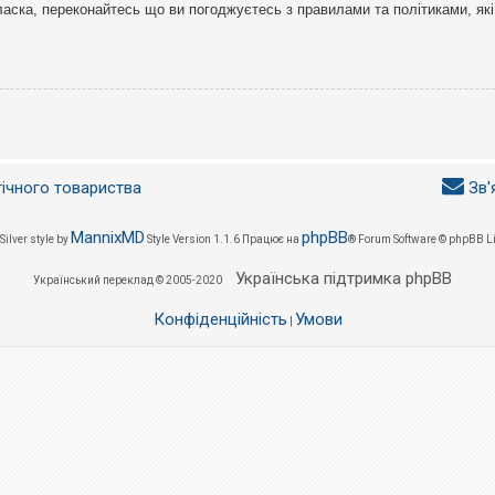
ласка, переконайтесь що ви погоджуєтесь з правилами та політиками, які
гічного товариства
Зв'
MannixMD
phpBB
Silver style by
Style Version 1.1.6
Працює на
® Forum Software © phpBB L
Українська підтримка phpBB
Український переклад © 2005-2020
Конфіденційність
Умови
|