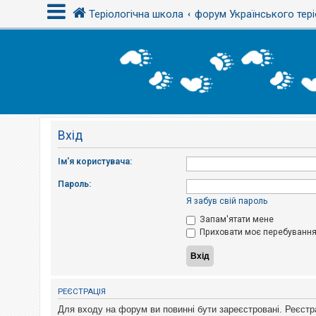
Теріологічна школа
форум Українського тері
В
х
і
д
Вхід
Р
е
є
Ім'я користувача:
с
т
Пароль:
р
а
Я забув свій пароль
ц
і
Запам'ятати мене
я
Приховати моє перебування 
Т
е
м
РЕЄСТРАЦІЯ
и
б
Для входу на форум ви повинні бути зареєстровані. Реєстр