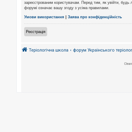
е
зареєстрованим користувачам. Перед тим, як увійти, будь 
з
форумі означає вашу згоду з усіма правилами.
в
і
д
Умови використання
|
Заява про конфіденційність
п
о
в
Реєстрація
і
д
е
й
Теріологічна школа
форум Українського теріоло
А
Clean
к
т
и
в
н
і
т
е
м
и
П
о
ш
у