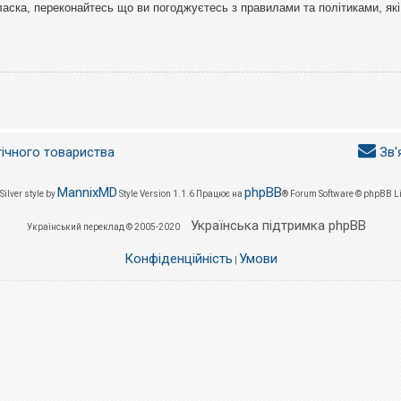
ласка, переконайтесь що ви погоджуєтесь з правилами та політиками, які
гічного товариства
Зв'
MannixMD
phpBB
Silver style by
Style Version 1.1.6
Працює на
® Forum Software © phpBB L
Українська підтримка phpBB
Український переклад © 2005-2020
Конфіденційність
Умови
|