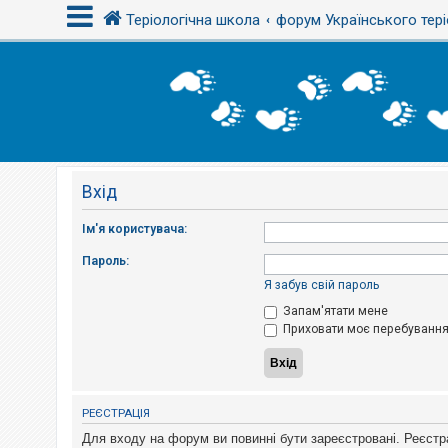
Теріологічна школа
форум Українського тері
В
х
і
д
Вхід
Р
е
є
Ім'я користувача:
с
т
Пароль:
р
а
Я забув свій пароль
ц
і
Запам'ятати мене
я
Приховати моє перебування 
Т
е
м
РЕЄСТРАЦІЯ
и
б
Для входу на форум ви повинні бути зареєстровані. Реєстр