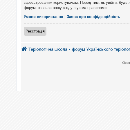
е
зареєстрованим користувачам. Перед тим, як увійти, будь 
з
форумі означає вашу згоду з усіма правилами.
в
і
д
Умови використання
|
Заява про конфіденційність
п
о
в
Реєстрація
і
д
е
й
Теріологічна школа
форум Українського теріоло
А
Clean
к
т
и
в
н
і
т
е
м
и
П
о
ш
у