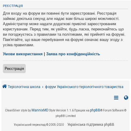
е
з
РЕЄСТРАЦІЯ
в
і
Для входу на форум ви повинні бути зареєстровані. Реєстрація
д
займає декілька секунд але надає вам більш широкі можливості.
п
Адміністратор може надати додаткові привілеї зареєстрованим
о
в
користувачам. Перед тим, як увійти, будь ласка, переконайтесь що
і
ви погоджуєтесь з правилами та політиками, які прийняті на форумі.
д
Пам'ятайте, що ваше перебування на форумі означає вашу згоду з
е
усіма правилами.
й
Умови використання
|
Заява про конфіденційність
А
к
Реєстрація
т
и
в
н
і
Теріологічна школа
форум Українського теріологічного товариства
т
е
м
и
MannixMD
phpBB
CleanSilver style by
Style Version 1.1.6
Працює на
® Forum Software ©
phpBB Limited
П
о
Українська підтримка phpBB
Український переклад © 2005-2020
ш
у