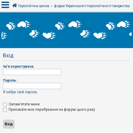
Теріологічна школа
форум Українського теріологічного товариства
В
х
і
д
Вхід
Р
е
Ім'я користувача:
є
с
т
р
Пароль:
а
ц
і
Я забув свій пароль
я
Запам'ятати мене
Приховати моє перебування на форумі цього разу
Т
е
м
и
б