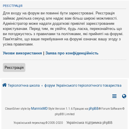
е
з
РЕЄСТРАЦІЯ
в
і
Для входу на форум ви повинні бути зареєстровані. Реєстрація
д
займає декілька секунд але надає вам більш широкі можливості.
п
Адміністратор може надати додаткові привілеї зареєстрованим
о
в
користувачам. Перед тим, як увійти, будь ласка, переконайтесь що
і
ви погоджуєтесь з правилами та політиками, які прийняті на форумі.
д
Пам'ятайте, що ваше перебування на форумі означає вашу згоду з
е
усіма правилами.
й
Умови використання
|
Заява про конфіденційність
А
к
Реєстрація
т
и
в
н
і
Теріологічна школа
форум Українського теріологічного товариства
т
е
м
и
MannixMD
phpBB
CleanSilver style by
Style Version 1.1.6
Працює на
® Forum Software ©
phpBB Limited
П
о
Українська підтримка phpBB
Український переклад © 2005-2020
ш
у