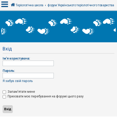
Теріологічна школа
форум Українського теріологічного товариства
В
х
і
д
Вхід
Р
е
Ім'я користувача:
є
с
т
р
Пароль:
а
ц
і
Я забув свій пароль
я
Запам'ятати мене
Приховати моє перебування на форумі цього разу
Т
е
м
и
б