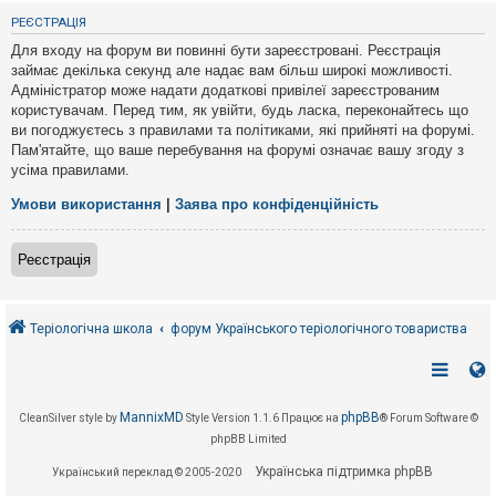
е
з
РЕЄСТРАЦІЯ
в
і
Для входу на форум ви повинні бути зареєстровані. Реєстрація
д
займає декілька секунд але надає вам більш широкі можливості.
п
Адміністратор може надати додаткові привілеї зареєстрованим
о
в
користувачам. Перед тим, як увійти, будь ласка, переконайтесь що
і
ви погоджуєтесь з правилами та політиками, які прийняті на форумі.
д
Пам'ятайте, що ваше перебування на форумі означає вашу згоду з
е
усіма правилами.
й
Умови використання
|
Заява про конфіденційність
А
к
Реєстрація
т
и
в
н
і
Теріологічна школа
форум Українського теріологічного товариства
т
е
м
и
MannixMD
phpBB
CleanSilver style by
Style Version 1.1.6
Працює на
® Forum Software ©
phpBB Limited
П
о
Українська підтримка phpBB
Український переклад © 2005-2020
ш
у