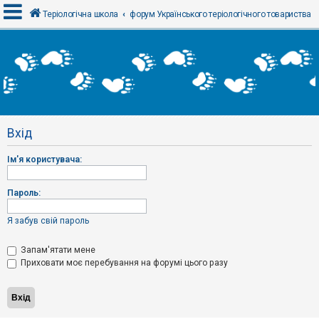
Теріологічна школа
форум Українського теріологічного товариства
В
х
і
д
Вхід
Р
е
Ім'я користувача:
є
с
т
р
Пароль:
а
ц
і
Я забув свій пароль
я
Запам'ятати мене
Приховати моє перебування на форумі цього разу
Т
е
м
и
б