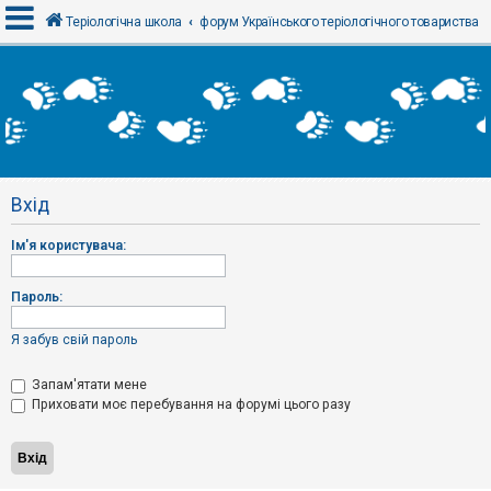
Теріологічна школа
форум Українського теріологічного товариства
В
х
і
д
Вхід
Р
е
Ім'я користувача:
є
с
т
р
Пароль:
а
ц
і
Я забув свій пароль
я
Запам'ятати мене
Приховати моє перебування на форумі цього разу
Т
е
м
и
б