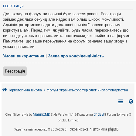
е
з
РЕЄСТРАЦІЯ
в
і
Для входу на форум ви повинні бути зареєстровані. Реєстрація
д
займає декілька секунд але надає вам більш широкі можливості.
п
Адміністратор може надати додаткові привілеї зареєстрованим
о
в
користувачам. Перед тим, як увійти, будь ласка, переконайтесь що
і
ви погоджуєтесь з правилами та політиками, які прийняті на форумі.
д
Пам'ятайте, що ваше перебування на форумі означає вашу згоду з
е
усіма правилами.
й
Умови використання
|
Заява про конфіденційність
А
к
Реєстрація
т
и
в
н
і
Теріологічна школа
форум Українського теріологічного товариства
т
е
м
и
MannixMD
phpBB
CleanSilver style by
Style Version 1.1.6
Працює на
® Forum Software ©
phpBB Limited
П
о
Українська підтримка phpBB
Український переклад © 2005-2020
ш
у