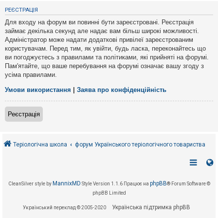
е
з
РЕЄСТРАЦІЯ
в
і
Для входу на форум ви повинні бути зареєстровані. Реєстрація
д
займає декілька секунд але надає вам більш широкі можливості.
п
Адміністратор може надати додаткові привілеї зареєстрованим
о
в
користувачам. Перед тим, як увійти, будь ласка, переконайтесь що
і
ви погоджуєтесь з правилами та політиками, які прийняті на форумі.
д
Пам'ятайте, що ваше перебування на форумі означає вашу згоду з
е
усіма правилами.
й
Умови використання
|
Заява про конфіденційність
А
к
Реєстрація
т
и
в
н
і
Теріологічна школа
форум Українського теріологічного товариства
т
е
м
и
MannixMD
phpBB
CleanSilver style by
Style Version 1.1.6
Працює на
® Forum Software ©
phpBB Limited
П
о
Українська підтримка phpBB
Український переклад © 2005-2020
ш
у