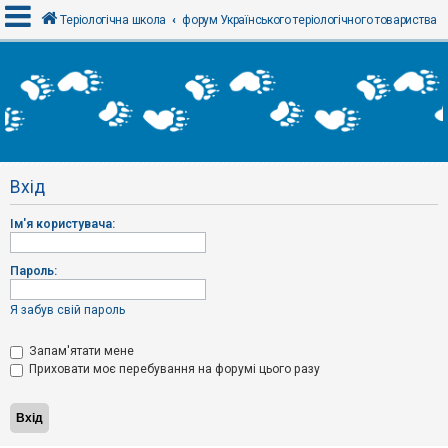
Теріологічна школа
форум Українського теріологічного товариства
В
х
і
д
Вхід
Р
е
Ім'я користувача:
є
с
т
р
Пароль:
а
ц
і
Я забув свій пароль
я
Запам'ятати мене
Приховати моє перебування на форумі цього разу
Т
е
м
и
б